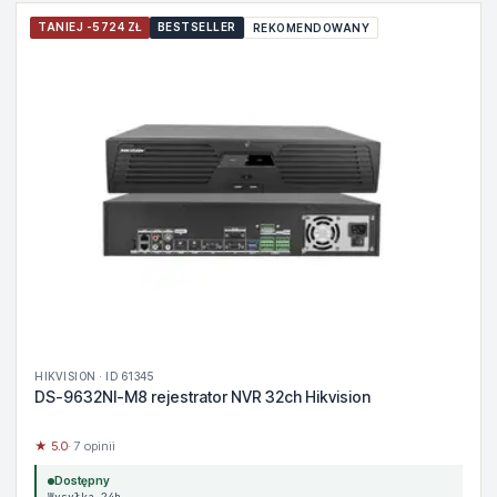
TANIEJ -5724 ZŁ
BESTSELLER
REKOMENDOWANY
HIKVISION · ID 61345
DS-9632NI-M8 rejestrator NVR 32ch Hikvision
★ 5.0
· 7 opinii
Dostępny
Wysyłka 24h