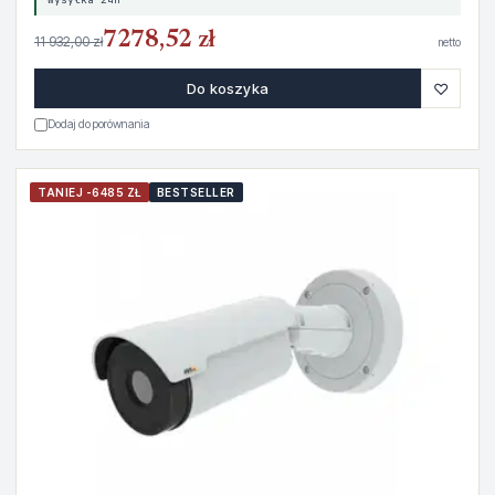
7278,52 zł
11 932,00 zł
netto
♡
Do koszyka
Dodaj do porównania
TANIEJ -6485 ZŁ
BESTSELLER