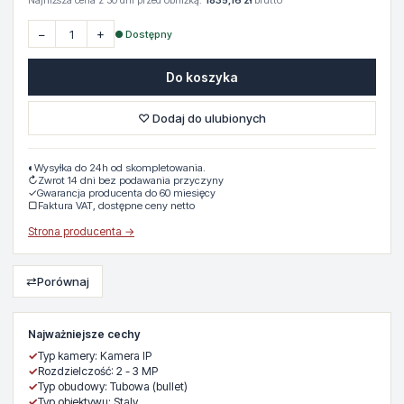
Najniższa cena z 30 dni przed obniżką:
1835,16 zł
brutto
−
+
● Dostępny
Do koszyka
♡ Dodaj do ulubionych
◐
Wysyłka do 24h od skompletowania.
↻
Zwrot 14 dni bez podawania przyczyny
✓
Gwarancja producenta do 60 miesięcy
▢
Faktura VAT, dostępne ceny netto
Strona producenta →
⇄
Porównaj
Najważniejsze cechy
✓
Typ kamery: Kamera IP
✓
Rozdzielczość: 2 - 3 MP
✓
Typ obudowy: Tubowa (bullet)
✓
Typ obiektywu: Staly