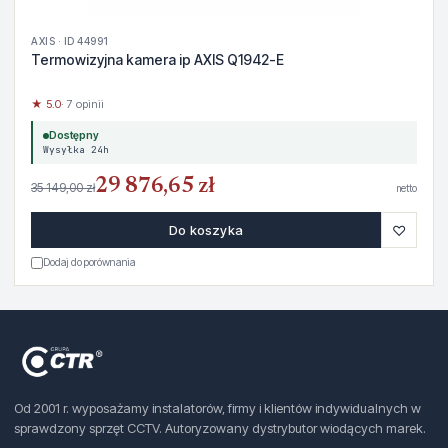
AXIS · ID 44991
Termowizyjna kamera ip AXIS Q1942-E
★ 5.0
· 7 opinii
Dostępny
Wysyłka 24h
29 876,65 zł
35 149,00 zł
netto
♡
Do koszyka
Dodaj do porównania
Od 2001 r. wyposażamy instalatorów, firmy i klientów indywidualnych w
sprawdzony sprzęt CCTV. Autoryzowany dystrybutor wiodących marek.