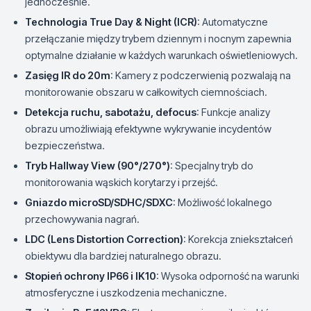
jednocześnie.
Technologia True Day & Night (ICR)
: Automatyczne
przełączanie między trybem dziennym i nocnym zapewnia
optymalne działanie w każdych warunkach oświetleniowych.
Zasięg IR do 20m
: Kamery z podczerwienią pozwalają na
monitorowanie obszaru w całkowitych ciemnościach.
Detekcja ruchu, sabotażu, defocus
: Funkcje analizy
obrazu umożliwiają efektywne wykrywanie incydentów
bezpieczeństwa.
Tryb Hallway View (90°/270°)
: Specjalny tryb do
monitorowania wąskich korytarzy i przejść.
Gniazdo microSD/SDHC/SDXC
: Możliwość lokalnego
przechowywania nagrań.
LDC (Lens Distortion Correction)
: Korekcja zniekształceń
obiektywu dla bardziej naturalnego obrazu.
Stopień ochrony IP66 i IK10
: Wysoka odporność na warunki
atmosferyczne i uszkodzenia mechaniczne.