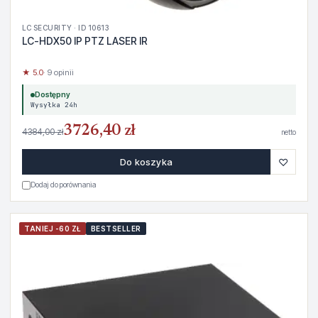
LC SECURITY · ID 10613
LC-HDX50 IP PTZ LASER IR
★ 5.0
· 9 opinii
Dostępny
Wysyłka 24h
3726,40 zł
4384,00 zł
netto
♡
Do koszyka
Dodaj do porównania
TANIEJ -60 ZŁ
BESTSELLER