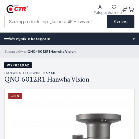
Zaloguj
Ulubione
Szukaj
Wszystkie kategorie
▾
Strona główna
›
QNO-6012R1 Hanwha Vision
WYPRZEDAŻ
HANWHA TECHWIN ·
26740
QNO-6012R1 Hanwha Vision
−
15
%