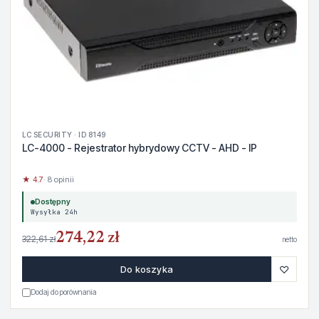
LC SECURITY · ID 8149
LC-4000 - Rejestrator hybrydowy CCTV - AHD - IP
★ 4.7
· 8 opinii
Dostępny
Wysyłka 24h
274,22 zł
322,61 zł
netto
♡
Do koszyka
Dodaj do porównania