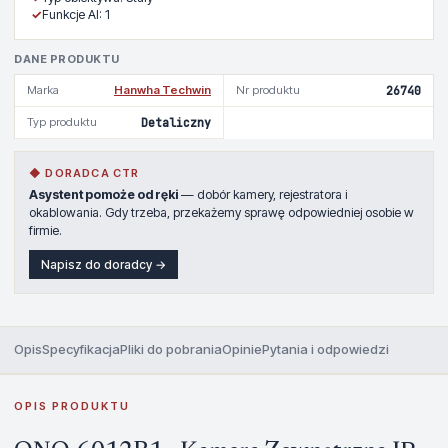
✓
Funkcje AI: 1
DANE PRODUKTU
Marka
Hanwha Techwin
Nr produktu
26740
Typ produktu
Detaliczny
◆ DORADCA CTR
Asystent pomoże od ręki
— dobór kamery, rejestratora i
okablowania. Gdy trzeba, przekażemy sprawę odpowiedniej osobie w
firmie.
Napisz do doradcy →
Opis
Specyfikacja
Pliki do pobrania
Opinie
Pytania i odpowiedzi
OPIS PRODUKTU