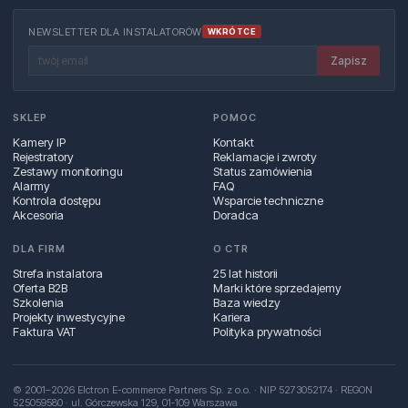
NEWSLETTER DLA INSTALATORÓW
WKRÓTCE
Zapisz
SKLEP
POMOC
Kamery IP
Kontakt
Rejestratory
Reklamacje i zwroty
Zestawy monitoringu
Status zamówienia
Alarmy
FAQ
Kontrola dostępu
Wsparcie techniczne
Akcesoria
Doradca
DLA FIRM
O CTR
Strefa instalatora
25 lat historii
Oferta B2B
Marki które sprzedajemy
Szkolenia
Baza wiedzy
Projekty inwestycyjne
Kariera
Faktura VAT
Polityka prywatności
© 2001–2026 Elctron E-commerce Partners Sp. z o.o. · NIP 5273052174 · REGON
525059580 · ul. Górczewska 129, 01‑109 Warszawa