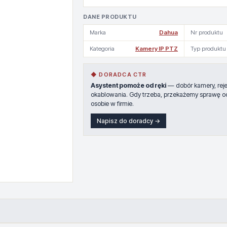
DANE PRODUKTU
Marka
Dahua
Nr produktu
Kategoria
Kamery IP PTZ
Typ produktu
◆ DORADCA CTR
Asystent pomoże od ręki
— dobór kamery, rejes
okablowania. Gdy trzeba, przekażemy sprawę o
osobie w firmie.
Napisz do doradcy →