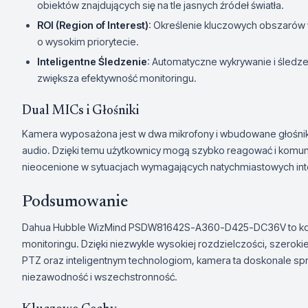
obiektów znajdujących się na tle jasnych źródeł światła.
ROI (Region of Interest)
: Określenie kluczowych obszarów 
o wysokim priorytecie.
Inteligentne Śledzenie
: Automatyczne wykrywanie i śledze
zwiększa efektywność monitoringu.
Dual MICs i Głośniki
Kamera wyposażona jest w dwa mikrofony i wbudowane głośnik
audio. Dzięki temu użytkownicy mogą szybko reagować i komuni
nieocenione w sytuacjach wymagających natychmiastowych int
Podsumowanie
Dahua Hubble WizMind PSDW81642S-A360-D425-DC36V to k
monitoringu. Dzięki niezwykle wysokiej rozdzielczości, szer
PTZ oraz inteligentnym technologiom, kamera ta doskonale spra
niezawodność i wszechstronność.