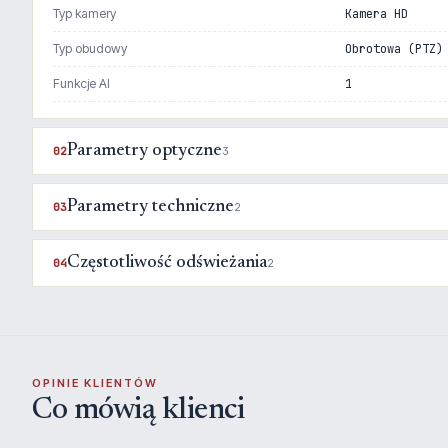
Typ kamery
Kamera HD
Typ obudowy
Obrotowa (PTZ)
Funkcje AI
1
Parametry optyczne
02
3
Parametry techniczne
03
2
Częstotliwość odświeżania
04
2
OPINIE KLIENTÓW
Co mówią klienci