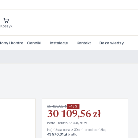
j
Koszyk
ny i kontrola dostepu
Cenniki
Instalacje
Kontakt
Baza wiedzy
35 423,02 zł
−15%
30 109,56 zł
netto · brutto 37 034,76 zł
Najniższa cena z 30 dni przed obniżką:
43 570,31 zł
brutto