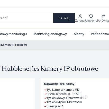
Szukaj
Zaloguj
Ulubione
Porówna
stawy monitoringu
Monitoring analogowy
Alarmy
Wideodomofo
Kamery IP obrotowe
bble series Kamery IP obrotowe
Najważniejsze cechy
✓
Typ kamery: Kamera HD
✓
Rozdzielczość: 8 - 12 MP
✓
Typ obudowy: Obrotowa (PTZ)
✓
Typ obiektywu: Motozoom
✓
Funkcje AI: 1