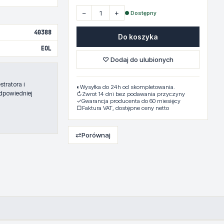
−
+
● Dostępny
40388
Do koszyka
EOL
♡ Dodaj do ulubionych
tratora i
◐
Wysyłka do 24h od skompletowania.
dpowiedniej
↻
Zwrot 14 dni bez podawania przyczyny
✓
Gwarancja producenta do 60 miesięcy
▢
Faktura VAT, dostępne ceny netto
⇄
Porównaj