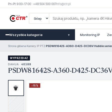
Pn–Pt 9:00–17:00 · +48 504 500 007
info@ctr.pl
Wszystkie kategorie
Monitoring IP
Ze
▾
Strona główna
›
Kamery IP PTZ
›
PSDW81642S-A360-D425-DC36V Hubble series 
WYPRZEDAŻ
DAHUA ·
40388
PSDW81642S-A360-D425-DC36V Hu
−
15
%