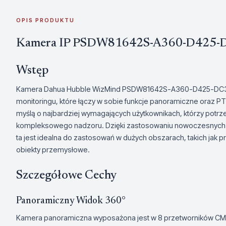
OPIS PRODUKTU
Kamera IP PSDW81642S-A360-D425-D
Wstęp
Kamera Dahua Hubble WizMind PSDW81642S-A360-D425-DC3
monitoringu, które łączy w sobie funkcje panoramiczne oraz PTZ
myślą o najbardziej wymagających użytkownikach, którzy potr
kompleksowego nadzoru. Dzięki zastosowaniu nowoczesnych tech
ta jest idealna do zastosowań w dużych obszarach, takich jak 
obiekty przemysłowe.
Szczegółowe Cechy
Panoramiczny Widok 360°
Kamera panoramiczna wyposażona jest w 8 przetworników CMOS