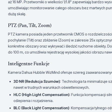
aż 16 MP. Przetworniki o wielkości 1/1.8" zapewniają bardzo wy
umożliwiając monitorowanie całego obszaru bez martwych punk
dużą skalę.
PTZ (Pan, Tilt, Zoom)
PTZ kamera posiada jeden przetwornik CMOS o rozdzielczości 4 M
pochylanie (Tilt) oraz zbliżenie (Zoom) w zakresie 25x optycz
konkretne obszary oraz wykrywać i śledzić ruchome obiekty. 
do 100 m, co umożliwia rejestrację wysokiej jakości obrazu na
Inteligentne Funkcje
Kamera Dahua Hubble WizMind oferuje szereg zaawansowanych f
3D NR (Redukcja Szumów)
: Technologia ta minimalizuje s
nawet w trudnych warunkach oświetleniowych.
HLC (High Light Compensation)
: Funkcja kompensacji siln
oślepienia i rozjaśnienia.
BLC (Back Light Compensation)
: Kompensacja tylnego oś