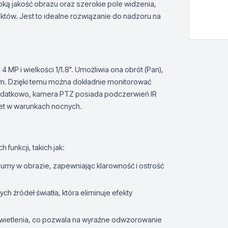
soką jakość obrazu oraz szerokie pole widzenia,
tów. Jest to idealne rozwiązanie do nadzoru na
P i wielkości 1/1.8". Umożliwia ona obrót (Pan),
nym. Dzięki temu można dokładnie monitorować
Dodatkowo, kamera PTZ posiada podczerwień IR
wet w warunkach nocnych.
unkcji, takich jak:
zumy w obrazie, zapewniając klarowność i ostrość
ych źródeł światła, która eliminuje efekty
wietlenia, co pozwala na wyraźne odwzorowanie