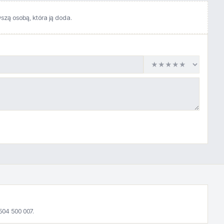
wszą osobą, która ją doda.
504 500 007.