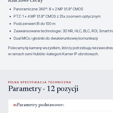
Kluczowe Cechy
Panoramiczne 360°: 8 × 2 MP 1/1.8" CMOS
PTZ: 1 × 4 MP 1/1.8" CMOS z 25x zoomem optycznym
Podczerwień IR do 100 m
Zaawansowane technologie: 3D NR, HLC, BLC, ROI, Smart tr
Dual MICs i głośniki do dwukierunkowej komunikacji
Polecamy tę kamerę wszystkim, którzy potrzebują niezawodn
w ramach serii Hubble i kategorii Kamer IP obrotowych.
PEŁNA SPECYFIKACJA TECHNICZNA
Parametry · 12 pozycji
Parametry podstawowe
01
5