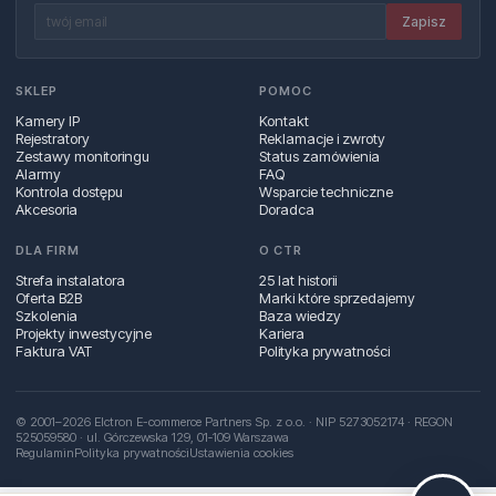
Zapisz
SKLEP
POMOC
Kamery IP
Kontakt
Rejestratory
Reklamacje i zwroty
Zestawy monitoringu
Status zamówienia
Alarmy
FAQ
Kontrola dostępu
Wsparcie techniczne
Akcesoria
Doradca
DLA FIRM
O CTR
Strefa instalatora
25 lat historii
Oferta B2B
Marki które sprzedajemy
Szkolenia
Baza wiedzy
Projekty inwestycyjne
Kariera
Faktura VAT
Polityka prywatności
© 2001–2026 Elctron E-commerce Partners Sp. z o.o. · NIP 5273052174 · REGON
525059580 · ul. Górczewska 129, 01‑109 Warszawa
Regulamin
Polityka prywatności
Ustawienia cookies