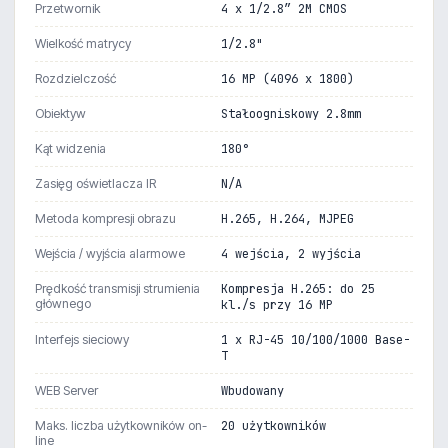
Przetwornik
4 x 1/2.8” 2M CMOS
Wielkość matrycy
1/2.8"
Rozdzielczość
16 MP (4096 x 1800)
Obiektyw
Stałoogniskowy 2.8mm
Kąt widzenia
180°
Zasięg oświetlacza IR
N/A
Metoda kompresji obrazu
H.265, H.264, MJPEG
Wejścia / wyjścia alarmowe
4 wejścia, 2 wyjścia
Prędkość transmisji strumienia
Kompresja H.265: do 25
głównego
kl./s przy 16 MP
Interfejs sieciowy
1 x RJ-45 10/100/1000 Base-
T
WEB Server
Wbudowany
Maks. liczba użytkowników on-
20 użytkowników
line