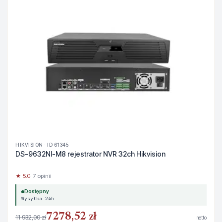
HIKVISION · ID 61345
DS-9632NI-M8 rejestrator NVR 32ch Hikvision
★ 5.0
· 7 opinii
Dostępny
Wysyłka 24h
7278,52 zł
11 932,00 zł
netto