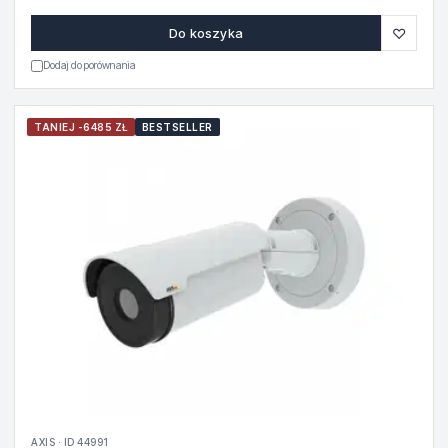
♡
Do koszyka
Dodaj do porównania
TANIEJ -6485 ZŁ
BESTSELLER
AXIS · ID 44991