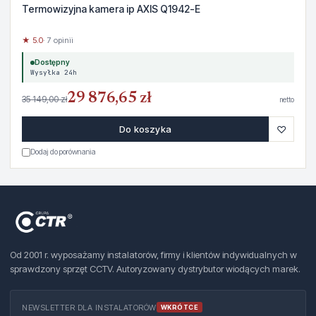
Termowizyjna kamera ip AXIS Q1942-E
★ 5.0
· 7 opinii
Dostępny
Wysyłka 24h
29 876,65 zł
35 149,00 zł
netto
♡
Do koszyka
Dodaj do porównania
Od 2001 r. wyposażamy instalatorów, firmy i klientów indywidualnych w
sprawdzony sprzęt CCTV. Autoryzowany dystrybutor wiodących marek.
NEWSLETTER DLA INSTALATORÓW
WKRÓTCE