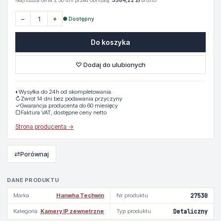
Najniższa cena z 30 dni przed obniżką:
3584,22 zł
brutto
−
+
● Dostępny
Do koszyka
♡ Dodaj do ulubionych
◐
Wysyłka do 24h od skompletowania.
↻
Zwrot 14 dni bez podawania przyczyny
✓
Gwarancja producenta do 60 miesięcy
▢
Faktura VAT, dostępne ceny netto
Strona producenta →
⇄
Porównaj
DANE PRODUKTU
Marka
Hanwha Techwin
Nr produktu
27530
Kategoria
Kamery IP zewnetrzne
Typ produktu
Detaliczny