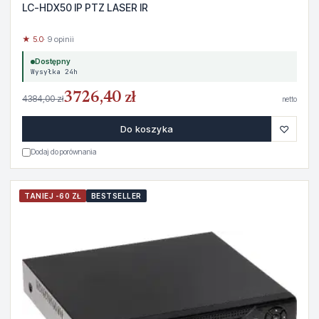
LC-HDX50 IP PTZ LASER IR
★ 5.0
· 9 opinii
Dostępny
Wysyłka 24h
3726,40 zł
4384,00 zł
netto
♡
Do koszyka
Dodaj do porównania
TANIEJ -60 ZŁ
BESTSELLER