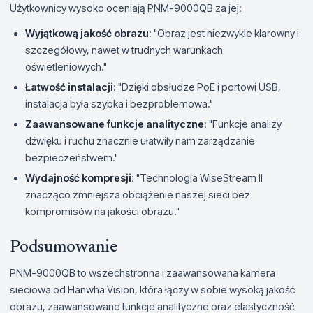
Użytkownicy wysoko oceniają PNM-9000QB za jej:
Wyjątkową jakość obrazu
: "Obraz jest niezwykle klarowny i
szczegółowy, nawet w trudnych warunkach
oświetleniowych."
Łatwość instalacji
: "Dzięki obsłudze PoE i portowi USB,
instalacja była szybka i bezproblemowa."
Zaawansowane funkcje analityczne
: "Funkcje analizy
dźwięku i ruchu znacznie ułatwiły nam zarządzanie
bezpieczeństwem."
Wydajność kompresji
: "Technologia WiseStream II
znacząco zmniejsza obciążenie naszej sieci bez
kompromisów na jakości obrazu."
Podsumowanie
PNM-9000QB to wszechstronna i zaawansowana kamera
sieciowa od Hanwha Vision, która łączy w sobie wysoką jakość
obrazu, zaawansowane funkcje analityczne oraz elastyczność