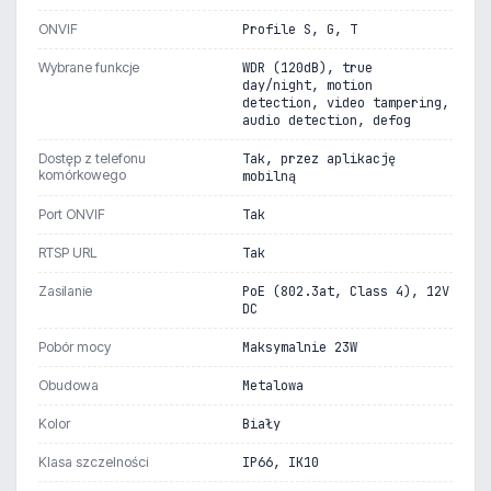
ONVIF
Profile S, G, T
Wybrane funkcje
WDR (120dB), true
day/night, motion
detection, video tampering,
audio detection, defog
Dostęp z telefonu
Tak, przez aplikację
komórkowego
mobilną
Port ONVIF
Tak
RTSP URL
Tak
Zasilanie
PoE (802.3at, Class 4), 12V
DC
Pobór mocy
Maksymalnie 23W
Obudowa
Metalowa
Kolor
Biały
Klasa szczelności
IP66, IK10