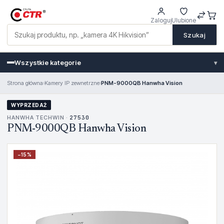
Zaloguj
Ulubione
Szukaj
Wszystkie kategorie
▾
Strona główna
›
Kamery IP zewnetrzne
›
PNM-9000QB Hanwha Vision
WYPRZEDAŻ
HANWHA TECHWIN ·
27530
PNM-9000QB Hanwha Vision
−
15
%