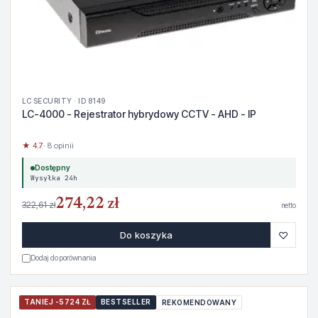
LC SECURITY · ID 8149
LC-4000 - Rejestrator hybrydowy CCTV - AHD - IP
★ 4.7
· 8 opinii
Dostępny
Wysyłka 24h
274,22 zł
322,61 zł
netto
♡
Do koszyka
Dodaj do porównania
TANIEJ -5724 ZŁ
BESTSELLER
REKOMENDOWANY