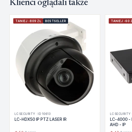
Klienci oglądali także
TANIEJ -809 ZŁ
BESTSELLER
TANIEJ -60 
LC SECURITY · ID 10613
LC SECURITY ·
LC-HDX50 IP PTZ LASER IR
LC-4000 - 
AHD - IP