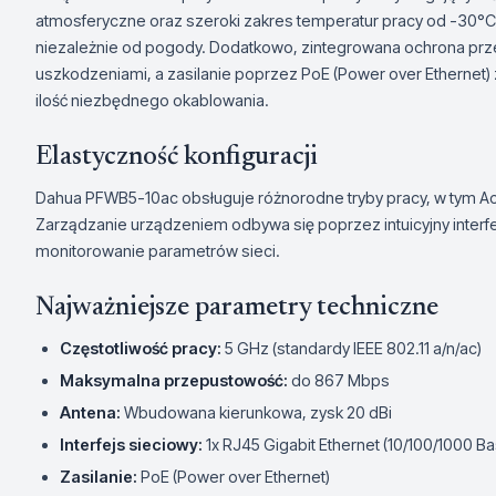
atmosferyczne oraz szeroki zakres temperatur pracy od -30°C
niezależnie od pogody. Dodatkowo, zintegrowana ochrona prz
uszkodzeniami, a zasilanie poprzez PoE (Power over Ethernet) 
ilość niezbędnego okablowania.
Elastyczność konfiguracji
Dahua PFWB5-10ac obsługuje różnorodne tryby pracy, w tym Acce
Zarządzanie urządzeniem odbywa się poprzez intuicyjny interfe
monitorowanie parametrów sieci.
Najważniejsze parametry techniczne
Częstotliwość pracy:
5 GHz (standardy IEEE 802.11 a/n/ac)
Maksymalna przepustowość:
do 867 Mbps
Antena:
Wbudowana kierunkowa, zysk 20 dBi
Interfejs sieciowy:
1x RJ45 Gigabit Ethernet (10/100/1000 B
Zasilanie:
PoE (Power over Ethernet)