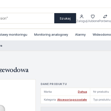
Szukaj
Zaloguj
Ulubione
Porówna
stawy monitoringu
Monitoring analogowy
Alarmy
Wideodomofo
wa
rzewodowa
DANE PRODUKTU
Marka
Dahua
Nr produktu
Kategoria
Akcesoria pozostałe
Typ produktu