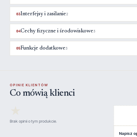
Interfejsy i zasilanie
03
2
Cechy fizyczne i środowiskowe
04
3
Funkcje dodatkowe
05
3
OPINIE KLIENTÓW
Co mówią klienci
★
Brak opinii o tym produkcie.
Napisz op