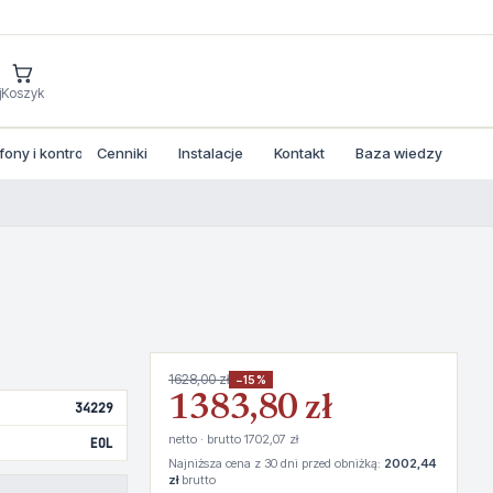
j
Koszyk
ny i kontrola dostepu
Cenniki
Instalacje
Kontakt
Baza wiedzy
1628,00 zł
−15%
1383,80 zł
34229
netto · brutto 1702,07 zł
EOL
Najniższa cena z 30 dni przed obniżką:
2002,44
zł
brutto