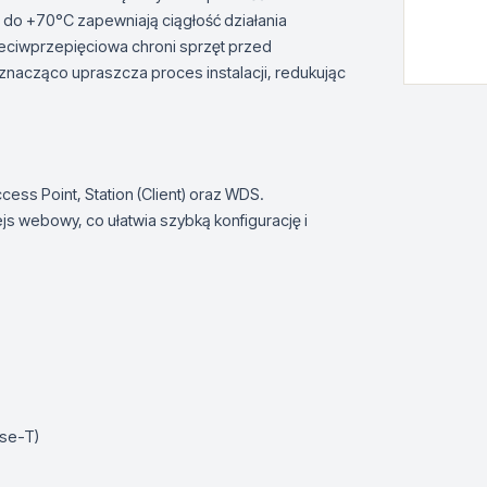
 do +70°C zapewniają ciągłość działania
eciwprzepięciowa chroni sprzęt przed
znacząco upraszcza proces instalacji, redukując
ss Point, Station (Client) oraz WDS.
js webowy, co ułatwia szybką konfigurację i
ase-T)