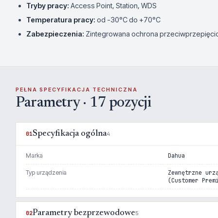
Tryby pracy:
Access Point, Station, WDS
Temperatura pracy:
od -30°C do +70°C
Zabezpieczenia:
Zintegrowana ochrona przeciwprzepięc
PEŁNA SPECYFIKACJA TECHNICZNA
Parametry · 17 pozycji
Specyfikacja ogólna
01
4
Marka
Dahua
Typ urządzenia
Zewnętrzne urz
(Customer Prem
Parametry bezprzewodowe
02
5