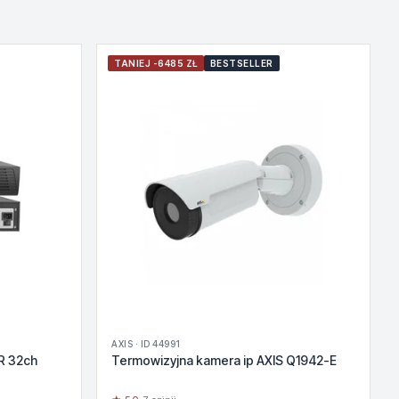
TANIEJ -6485 ZŁ
BESTSELLER
AXIS · ID 44991
R 32ch
Termowizyjna kamera ip AXIS Q1942-E