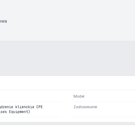
iowa
Model
ądzenie klienckie CPE
Zastosowanie
ises Equipment)