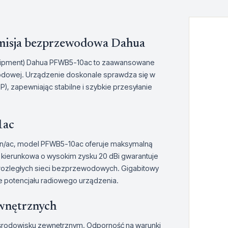
misja bezprzewodowa Dahua
quipment) Dahua PFWB5-10ac to zaawansowane
odowej. Urządzenie doskonale sprawdza się w
P), zapewniając stabilne i szybkie przesyłanie
1ac
a/n/ac, model PFWB5-10ac oferuje maksymalną
ierunkowa o wysokim zysku 20 dBi gwarantuje
e rozległych sieci bezprzewodowych. Gigabitowy
e potencjału radiowego urządzenia.
wnętrznych
środowisku zewnętrznym. Odporność na warunki