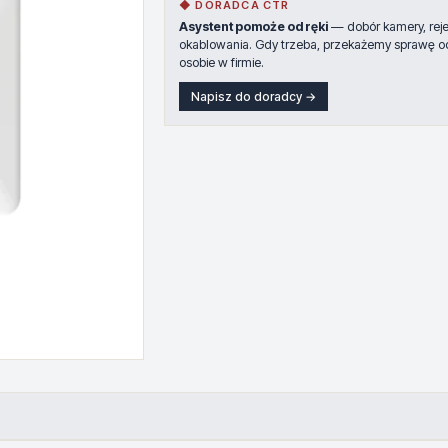
◆ DORADCA CTR
Asystent pomoże od ręki
— dobór kamery, rejes
okablowania. Gdy trzeba, przekażemy sprawę o
osobie w firmie.
Napisz do doradcy →