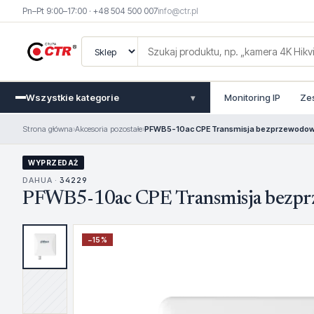
Pn–Pt 9:00–17:00 · +48 504 500 007
info@ctr.pl
Wszystkie kategorie
Monitoring IP
Ze
▾
Strona główna
›
Akcesoria pozostałe
›
PFWB5-10ac CPE Transmisja bezprzewodo
WYPRZEDAŻ
DAHUA ·
34229
PFWB5-10ac CPE Transmisja bezp
−
15
%