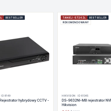
ZŁ
BESTSELLER
TANIEJ -5724 ZŁ
BESTSELLER
REKOMENDOWANY
 ID 8149
HIKVISION · ID 61345
Rejestrator hybrydowy CCTV -
DS-9632NI-M8 rejestrator NV
Hikvision