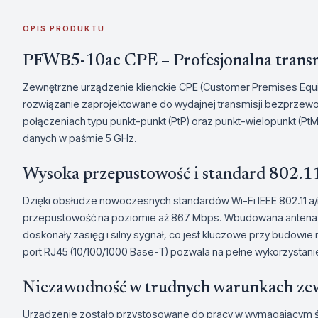
OPIS PRODUKTU
PFWB5-10ac CPE – Profesjonalna trans
Zewnętrzne urządzenie klienckie CPE (Customer Premises E
rozwiązanie zaprojektowane do wydajnej transmisji bezprzew
połączeniach typu punkt-punkt (PtP) oraz punkt-wielopunkt (PtM
danych w paśmie 5 GHz.
Wysoka przepustowość i standard 802.1
Dzięki obsłudze nowoczesnych standardów Wi-Fi IEEE 802.11 
przepustowość na poziomie aż 867 Mbps. Wbudowana antena k
doskonały zasięg i silny sygnał, co jest kluczowe przy budowi
port RJ45 (10/100/1000 Base-T) pozwala na pełne wykorzystani
Niezawodność w trudnych warunkach ze
Urządzenie zostało przystosowane do pracy w wymagającym 