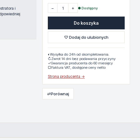
−
+
● Dostępny
tratora i
dpowiedniej
Do koszyka
♡ Dodaj do ulubionych
◐
Wysyłka do 24h od skompletowania.
↻
Zwrot 14 dni bez podawania przyczyny
✓
Gwarancja producenta do 60 miesięcy
▢
Faktura VAT, dostępne ceny netto
Strona producenta →
⇄
Porównaj