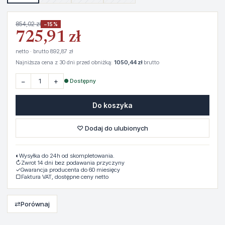
854,02 zł
−15%
725,91 zł
netto · brutto 892,87 zł
Najniższa cena z 30 dni przed obniżką:
1050,44 zł
brutto
−
+
● Dostępny
Do koszyka
♡ Dodaj do ulubionych
◐
Wysyłka do 24h od skompletowania.
↻
Zwrot 14 dni bez podawania przyczyny
✓
Gwarancja producenta do 60 miesięcy
▢
Faktura VAT, dostępne ceny netto
⇄
Porównaj