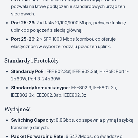
pozwala na łatwe podłączenie standardowych urządzeń
sieciowych.
Port 25-26:
2 × RJ45 10/100/1000 Mbps, pełniące funkcję
uplink do połączeń z siecią główną.
Port 25-26:
2 × SFP 1000 Mbps (combo), co oferuje
elastyczność w wyborze rodzaju połączeń uplink.
Standardy i Protokóły
Standardy PoE:
IEEE 802.3af, IEEE 802.3at, Hi-PoE; Port 1-
2≤60W, Port 3-24≤30W
Standardy komunikacyjne:
IEEE802.3, IEEE802.3u,
IEEE802.3x, IEEE802.3ab, IEEE802.3z
Wydajność
Switching Capacity:
8.8Gbps, co zapewnia płynną i szybką
transmisję danych.
Packet Forwarding Rate:
6.5472Mpps, co świadczy o