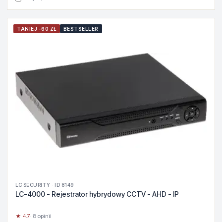
TANIEJ -60 ZŁ
BESTSELLER
LC SECURITY · ID 8149
LC-4000 - Rejestrator hybrydowy CCTV - AHD - IP
★ 4.7
· 8 opinii