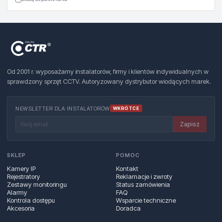
Od 2001 r. wyposażamy instalatorów, firmy i klientów indywidualnych w
sprawdzony sprzęt CCTV. Autoryzowany dystrybutor wiodących marek.
NEWSLETTER DLA INSTALATORÓW
WKRÓTCE
Zapisz
SKLEP
POMOC
Kamery IP
Kontakt
Rejestratory
Reklamacje i zwroty
Zestawy monitoringu
Status zamówienia
Alarmy
FAQ
Kontrola dostępu
Wsparcie techniczne
Akcesoria
Doradca