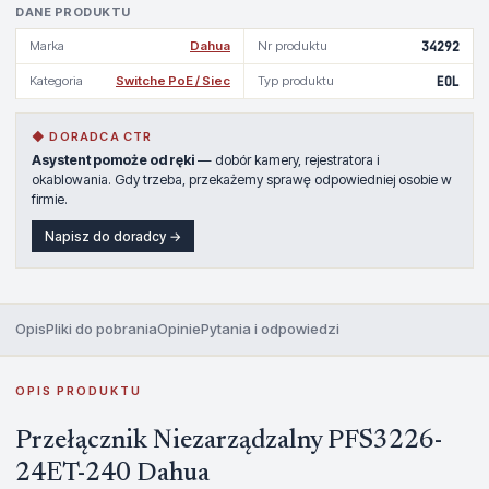
DANE PRODUKTU
Marka
Dahua
Nr produktu
34292
Kategoria
Switche PoE / Siec
Typ produktu
EOL
◆ DORADCA CTR
Asystent pomoże od ręki
— dobór kamery, rejestratora i
okablowania. Gdy trzeba, przekażemy sprawę odpowiedniej osobie w
firmie.
Napisz do doradcy →
Opis
Pliki do pobrania
Opinie
Pytania i odpowiedzi
OPIS PRODUKTU
Przełącznik Niezarządzalny PFS3226-
24ET-240 Dahua