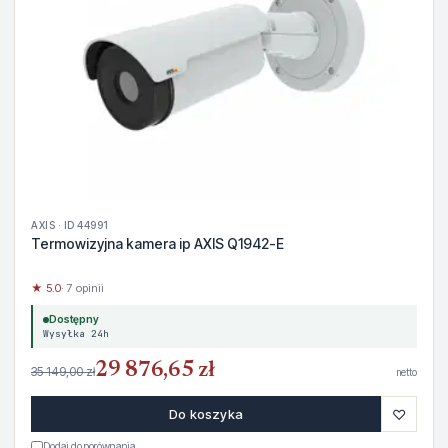
AXIS · ID 44991
Termowizyjna kamera ip AXIS Q1942-E
★ 5.0
· 7 opinii
Dostępny
Wysyłka 24h
29 876,65 zł
35 149,00 zł
netto
♡
Do koszyka
Dodaj do porównania