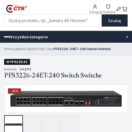
Zaloguj
Ulubione
Szukaj
Wszystkie kategorie
▾
Strona główna
›
Switche PoE / Siec
›
PFS3226-24ET-240 Switch Switche
WYPRZEDAŻ
DAHUA ·
34292
PFS3226-24ET-240 Switch Switche
−
15
%