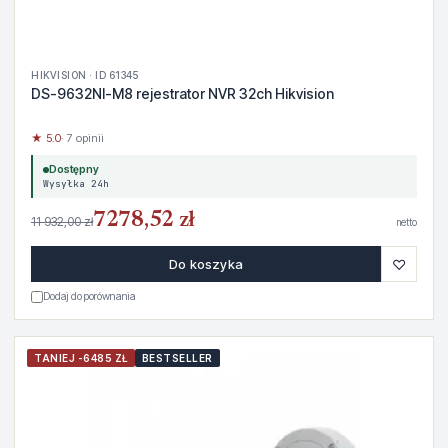
HIKVISION · ID 61345
DS-9632NI-M8 rejestrator NVR 32ch Hikvision
★ 5.0
· 7 opinii
Dostępny
Wysyłka 24h
7278,52 zł
11 932,00 zł
netto
♡
Do koszyka
Dodaj do porównania
TANIEJ -6485 ZŁ
BESTSELLER