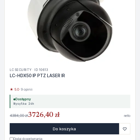
LC SECURITY · ID 10613
LC-HDX50 IP PTZ LASER IR
★ 5.0
· 9 opinii
Dostępny
Wysyłka 24h
3726,40 zł
4384,00 zł
netto
♡
Do koszyka
Dodaj do porównania