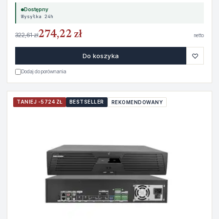
Dostępny
Wysyłka 24h
274,22 zł
322,61 zł
netto
♡
Do koszyka
Dodaj do porównania
TANIEJ -5724 ZŁ
BESTSELLER
REKOMENDOWANY