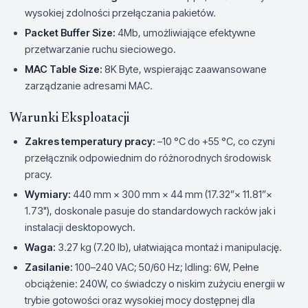
wysokiej zdolności przełączania pakietów.
Packet Buffer Size:
4Mb, umożliwiające efektywne
przetwarzanie ruchu sieciowego.
MAC Table Size:
8K Byte, wspierając zaawansowane
zarządzanie adresami MAC.
Warunki Eksploatacji
Zakres temperatury pracy:
–10 °C do +55 °C, co czyni
przełącznik odpowiednim do różnorodnych środowisk
pracy.
Wymiary:
440 mm × 300 mm × 44 mm (17.32”× 11.81”×
1.73"), doskonale pasuje do standardowych racków jak i
instalacji desktopowych.
Waga:
3.27 kg (7.20 lb), ułatwiająca montaż i manipulację.
Zasilanie:
100–240 VAC; 50/60 Hz; Idling: 6W, Pełne
obciążenie: 240W, co świadczy o niskim zużyciu energii w
trybie gotowości oraz wysokiej mocy dostępnej dla