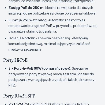
danych, co znacznie upraszcza instalację i zarządzanie.
Zasięg PoE do 250 m:
Idealne rozwiązanie dla dużych
instalacji, gdzie potrzebne są długie połączenia kablowe.
Funkcja PoE watchdog:
Automatyczna kontrola i
restartowanie urządzeń PoE w przypadku problemów, co
gwarantuje stabilność działania.
Izolacja Portów:
Zapewnia bezpieczną i efektywną
komunikację sieciową, minimalizując ryzyko zakłóceń
między urządzeniami.
Porty Hi-PoE
2 × Port Hi-PoE 60W (pomarańczowy):
Specjalnie
dedykowane porty z wysoką mocą zasilania, idealne do
podłączania wymagających urządzeń, takich jak kamery
PTZ.
Porty RJ45 i SFP
Port 1-24:
24 × RJ45 10/100 Mbps z obsługą PoE, co