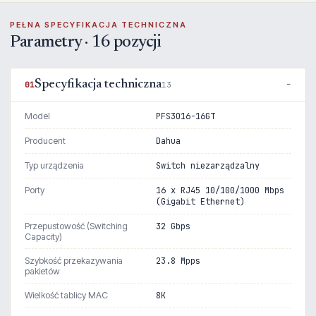
PEŁNA SPECYFIKACJA TECHNICZNA
Parametry · 16 pozycji
Specyfikacja techniczna
01
13
Model
PFS3016-16GT
Producent
Dahua
Typ urządzenia
Switch niezarządzalny
Porty
16 x RJ45 10/100/1000 Mbps
(Gigabit Ethernet)
Przepustowość (Switching
32 Gbps
Capacity)
Szybkość przekazywania
23.8 Mpps
pakietów
Wielkość tablicy MAC
8K