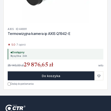
AXIS · ID 44991
Termowizyjna kamera ip AXIS Q1942-E
★ 5.0
· 7 opinii
Dostępny
Wysyłka 24h
29 876,65 zł
35 149,00 zł
netto
♡
Do koszyka
Dodaj do porównania