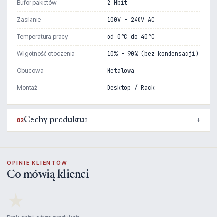
Bufor pakietów
2 Mbit
Zasilanie
100V - 240V AC
Temperatura pracy
od 0°C do 40°C
Wilgotność otoczenia
10% - 90% (bez kondensacji)
Obudowa
Metalowa
Montaż
Desktop / Rack
Cechy produktu
02
3
OPINIE KLIENTÓW
Co mówią klienci
★