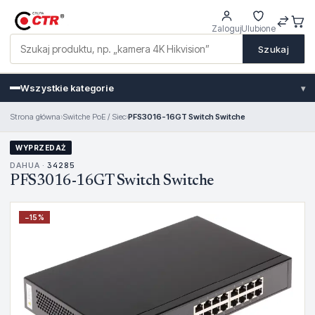
Zaloguj
Ulubione
Szukaj
Wszystkie kategorie
▾
Strona główna
›
Switche PoE / Siec
›
PFS3016-16GT Switch Switche
WYPRZEDAŻ
DAHUA ·
34285
PFS3016-16GT Switch Switche
−
15
%