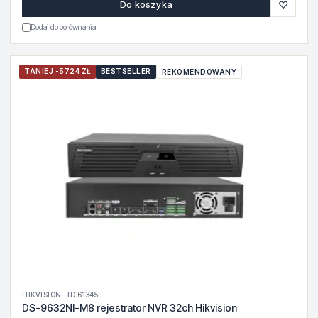
♡
Do koszyka
Dodaj do porównania
TANIEJ -5724 ZŁ
BESTSELLER
REKOMENDOWANY
HIKVISION · ID 61345
DS-9632NI-M8 rejestrator NVR 32ch Hikvision