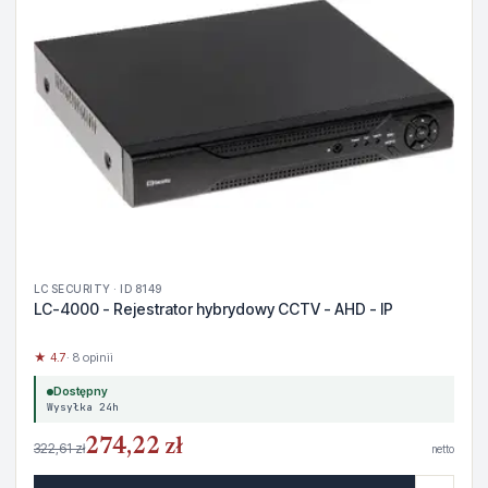
LC SECURITY · ID 8149
LC-4000 - Rejestrator hybrydowy CCTV - AHD - IP
★ 4.7
· 8 opinii
Dostępny
Wysyłka 24h
274,22 zł
322,61 zł
netto