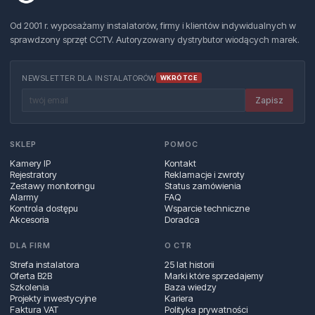
Od 2001 r. wyposażamy instalatorów, firmy i klientów indywidualnych w
sprawdzony sprzęt CCTV. Autoryzowany dystrybutor wiodących marek.
NEWSLETTER DLA INSTALATORÓW
WKRÓTCE
Zapisz
SKLEP
POMOC
Kamery IP
Kontakt
Rejestratory
Reklamacje i zwroty
Zestawy monitoringu
Status zamówienia
Alarmy
FAQ
Kontrola dostępu
Wsparcie techniczne
Akcesoria
Doradca
DLA FIRM
O CTR
Strefa instalatora
25 lat historii
Oferta B2B
Marki które sprzedajemy
Szkolenia
Baza wiedzy
Projekty inwestycyjne
Kariera
Faktura VAT
Polityka prywatności