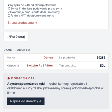
◐
Wysyłka do 24h od skompletowania.
↻
Zwrot 14 dni bez podawania przyczyny
✓
Gwarancja producenta do 60 miesięcy
▢
Faktura VAT, dostępne ceny netto
Strona producenta →
⇄
Porównaj
DANE PRODUKTU
Marka
Dahua
Nr produktu
34285
Kategoria
Switche PoE / Siec
Typ produktu
EOL
◆ DORADCA CTR
Asystent pomoże od ręki
— dobór kamery, rejestratora i
okablowania. Gdy trzeba, przekażemy sprawę odpowiedniej osobie w
firmie.
Napisz do doradcy →