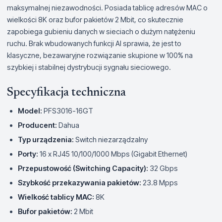
maksymalnej niezawodności. Posiada tablicę adresów MAC o
wielkości 8K oraz bufor pakietów 2 Mbit, co skutecznie
zapobiega gubieniu danych w sieciach o dużym natężeniu
ruchu. Brak wbudowanych funkcji AI sprawia, że jest to
klasyczne, bezawaryjne rozwiązanie skupione w 100% na
szybkiej i stabilnej dystrybucji sygnału sieciowego.
Specyfikacja techniczna
Model:
PFS3016-16GT
Producent:
Dahua
Typ urządzenia:
Switch niezarządzalny
Porty:
16 x RJ45 10/100/1000 Mbps (Gigabit Ethernet)
Przepustowość (Switching Capacity):
32 Gbps
Szybkość przekazywania pakietów:
23.8 Mpps
Wielkość tablicy MAC:
8K
Bufor pakietów:
2 Mbit