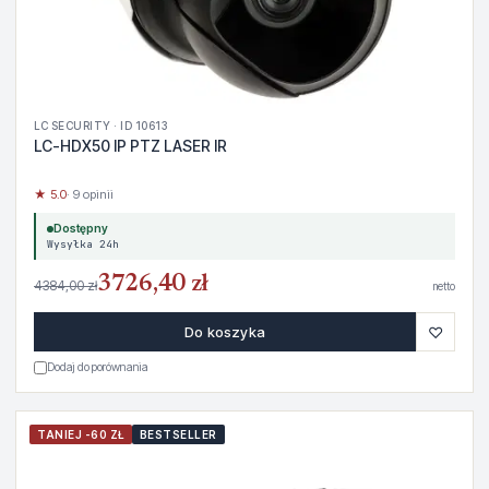
LC SECURITY · ID 10613
LC-HDX50 IP PTZ LASER IR
★ 5.0
· 9 opinii
Dostępny
Wysyłka 24h
3726,40 zł
4384,00 zł
netto
♡
Do koszyka
Dodaj do porównania
TANIEJ -60 ZŁ
BESTSELLER