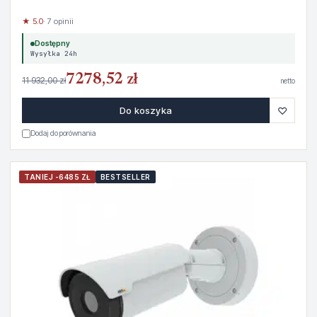
★ 5.0
· 7 opinii
Dostępny
Wysyłka 24h
7278,52 zł
11 932,00 zł
netto
♡
Do koszyka
Dodaj do porównania
TANIEJ -6485 ZŁ
BESTSELLER