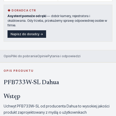
◆ DORADCA CTR
Asystent pomoże od ręki
— dobór kamery, rejestratora i
okablowania. Gdy trzeba, przekażemy sprawę odpowiedniej osobie w
firmie.
Napisz do doradcy →
Opis
Pliki do pobrania
Opinie
Pytania i odpowiedzi
OPIS PRODUKTU
PFB733W-SL Dahua
Wstęp
Uchwyt PFB733W-SL od producenta Dahua to wysokiej jakości
produkt zaprojektowany z myślą o użytkownikach