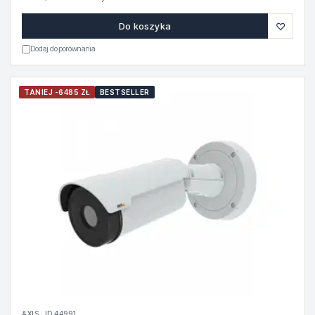
♡
Do koszyka
Dodaj do porównania
TANIEJ -6485 ZŁ
BESTSELLER
AXIS · ID 44991