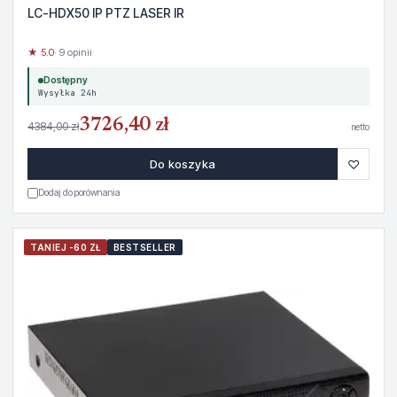
LC-HDX50 IP PTZ LASER IR
★ 5.0
· 9 opinii
Dostępny
Wysyłka 24h
3726,40 zł
4384,00 zł
netto
♡
Do koszyka
Dodaj do porównania
TANIEJ -60 ZŁ
BESTSELLER