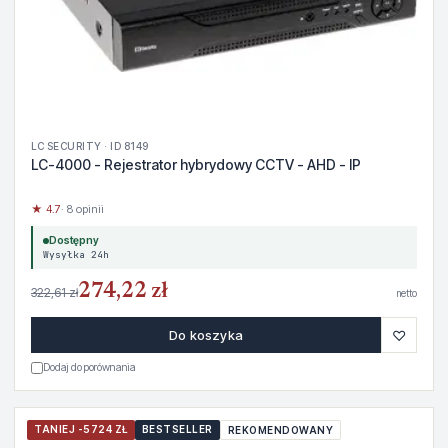
LC SECURITY · ID 8149
LC-4000 - Rejestrator hybrydowy CCTV - AHD - IP
★ 4.7
· 8 opinii
Dostępny
Wysyłka 24h
274,22 zł
322,61 zł
netto
♡
Do koszyka
Dodaj do porównania
TANIEJ -5724 ZŁ
BESTSELLER
REKOMENDOWANY