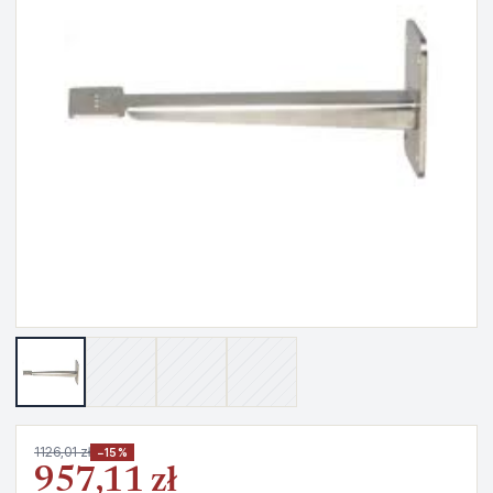
1126,01 zł
−15%
957,11 zł