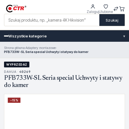
Zaloguj
Ulubione
Szukaj
Wszystkie kategorie
▾
Strona główna
›
Adaptery montazowe
›
PFB733W-SL Seria special Uchwyty i statywy do kamer
WYPRZEDAŻ
DAHUA ·
40269
PFB733W-SL Seria special Uchwyty i statywy
do kamer
−
15
%