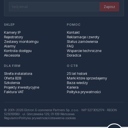
Zapisz
SKLEP
POMOC
Kamery IP
Kontakt
Rejestratory
Reklamacje i zwroty
Zestawy monitoringu
Status zamówienia
Alarmy
FAQ
Kontrola dostępu
Wsparcie techniczne
Akcesoria
Doradca
DLA FIRM
O CTR
Strefa instalatora
25 lat historii
Oferta B2B
Marki które sprzedajemy
Szkolenia
Baza wiedzy
Projekty inwestycyjne
Kariera
Faktura VAT
Polityka prywatności
© 2001–2026 Elctron E-commerce Partners Sp. z o.o. · NIP 5273052174 · REGON
525059580 · ul. Górczewska 129, 01‑109 Warszawa
Regulamin
Polityka prywatności
Ustawienia cookies