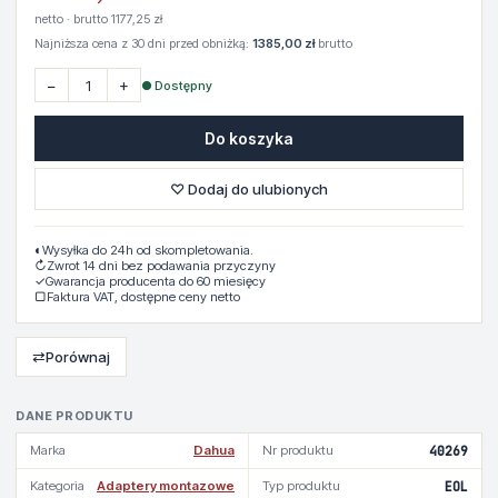
netto · brutto 1177,25 zł
Najniższa cena z 30 dni przed obniżką:
1385,00 zł
brutto
−
+
● Dostępny
Do koszyka
♡ Dodaj do ulubionych
◐
Wysyłka do 24h od skompletowania.
↻
Zwrot 14 dni bez podawania przyczyny
✓
Gwarancja producenta do 60 miesięcy
▢
Faktura VAT, dostępne ceny netto
⇄
Porównaj
DANE PRODUKTU
Marka
Dahua
Nr produktu
40269
Kategoria
Adaptery montazowe
Typ produktu
EOL