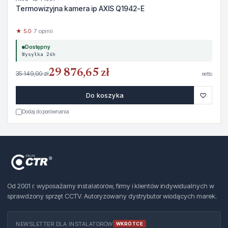
Termowizyjna kamera ip AXIS Q1942-E
★ 5.0
· 7 opinii
Dostępny
Wysyłka 24h
29 876,65 zł
35 149,00 zł
netto
♡
Do koszyka
Dodaj do porównania
Od 2001 r. wyposażamy instalatorów, firmy i klientów indywidualnych w
sprawdzony sprzęt CCTV. Autoryzowany dystrybutor wiodących marek.
NEWSLETTER DLA INSTALATORÓW
WKRÓTCE