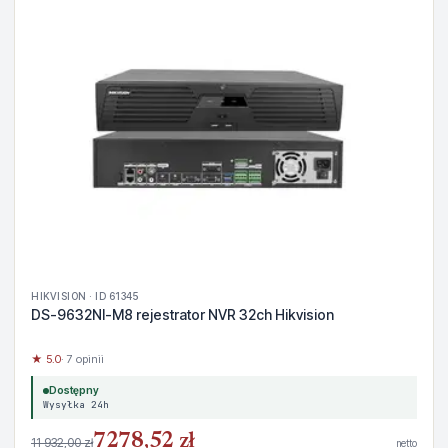
HIKVISION · ID 61345
DS-9632NI-M8 rejestrator NVR 32ch Hikvision
★ 5.0
· 7 opinii
Dostępny
Wysyłka 24h
7278,52 zł
11 932,00 zł
netto