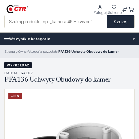
Zaloguj
Ulubione
Szukaj
Wszystkie kategorie
▾
Strona główna
›
Akcesoria pozostałe
›
PFA136 Uchwyty Obudowy do kamer
WYPRZEDAŻ
DAHUA ·
34107
PFA136 Uchwyty Obudowy do kamer
−
15
%