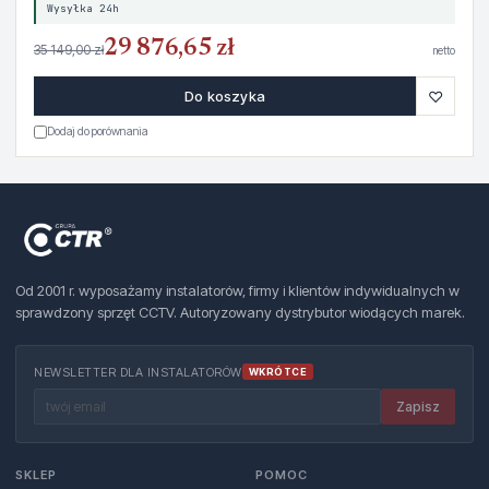
Wysyłka 24h
29 876,65 zł
35 149,00 zł
netto
♡
Do koszyka
Dodaj do porównania
Od 2001 r. wyposażamy instalatorów, firmy i klientów indywidualnych w
sprawdzony sprzęt CCTV. Autoryzowany dystrybutor wiodących marek.
NEWSLETTER DLA INSTALATORÓW
WKRÓTCE
Zapisz
SKLEP
POMOC