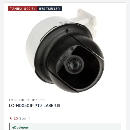
TANIEJ -809 ZŁ
BESTSELLER
LC SECURITY · ID 10613
LC-HDX50 IP PTZ LASER IR
★ 5.0
· 9 opinii
Dostępny