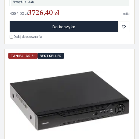
Wysyłka 24h
3726,40 zł
4384,00 zł
netto
♡
Do koszyka
Dodaj do porównania
TANIEJ -60 ZŁ
BESTSELLER