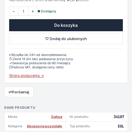
Najniższa cena z 30 dni przed obniżką:
97,17 zł
brutto
−
+
● Dostępny
Do koszyka
♡ Dodaj do ulubionych
◐
Wysyłka do 24h od skompletowania.
↻
Zwrot 14 dni bez podawania przyczyny
✓
Gwarancja producenta do 60 miesięcy
▢
Faktura VAT, dostępne ceny netto
Strona producenta →
⇄
Porównaj
DANE PRODUKTU
Marka
Dahua
Nr produktu
34107
Kategoria
Akcesoria pozostałe
Typ produktu
EOL