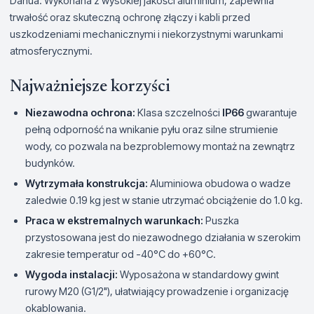
Dahua. Wykonana z wysokiej jakości aluminium, zapewnia
trwałość oraz skuteczną ochronę złączy i kabli przed
uszkodzeniami mechanicznymi i niekorzystnymi warunkami
atmosferycznymi.
Najważniejsze korzyści
Niezawodna ochrona:
Klasa szczelności
IP66
gwarantuje
pełną odporność na wnikanie pyłu oraz silne strumienie
wody, co pozwala na bezproblemowy montaż na zewnątrz
budynków.
Wytrzymała konstrukcja:
Aluminiowa obudowa o wadze
zaledwie 0.19 kg jest w stanie utrzymać obciążenie do 1.0 kg.
Praca w ekstremalnych warunkach:
Puszka
przystosowana jest do niezawodnego działania w szerokim
zakresie temperatur od -40°C do +60°C.
Wygoda instalacji:
Wyposażona w standardowy gwint
rurowy M20 (G1/2"), ułatwiający prowadzenie i organizację
okablowania.