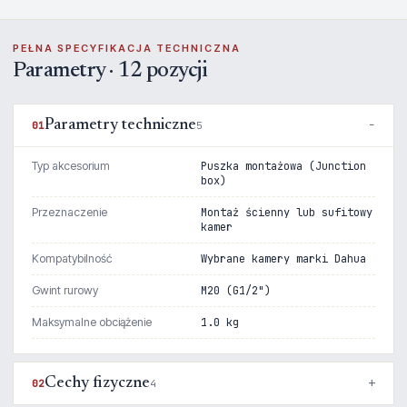
PEŁNA SPECYFIKACJA TECHNICZNA
Parametry · 12 pozycji
Parametry techniczne
01
5
Typ akcesorium
Puszka montażowa (Junction
box)
Przeznaczenie
Montaż ścienny lub sufitowy
kamer
Kompatybilność
Wybrane kamery marki Dahua
Gwint rurowy
M20 (G1/2")
Maksymalne obciążenie
1.0 kg
Cechy fizyczne
02
4