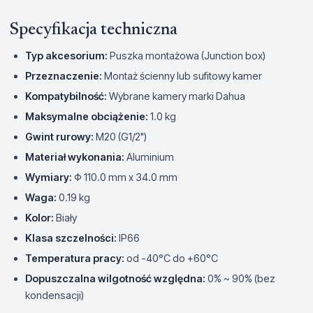
Specyfikacja techniczna
Typ akcesorium:
Puszka montażowa (Junction box)
Przeznaczenie:
Montaż ścienny lub sufitowy kamer
Kompatybilność:
Wybrane kamery marki Dahua
Maksymalne obciążenie:
1.0 kg
Gwint rurowy:
M20 (G1/2")
Materiał wykonania:
Aluminium
Wymiary:
Φ 110.0 mm x 34.0 mm
Waga:
0.19 kg
Kolor:
Biały
Klasa szczelności:
IP66
Temperatura pracy:
od -40°C do +60°C
Dopuszczalna wilgotność względna:
0% ~ 90% (bez
kondensacji)