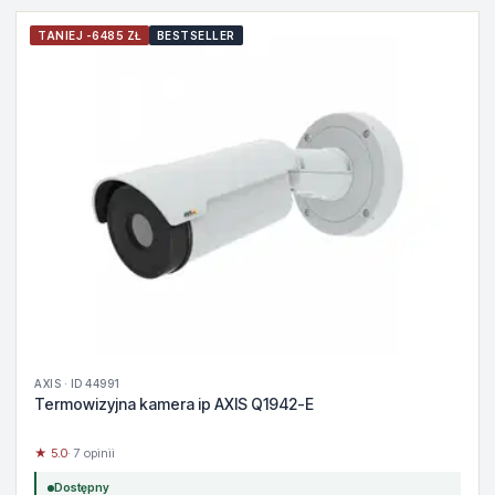
TANIEJ -6485 ZŁ
BESTSELLER
AXIS · ID 44991
Termowizyjna kamera ip AXIS Q1942-E
★ 5.0
· 7 opinii
Dostępny