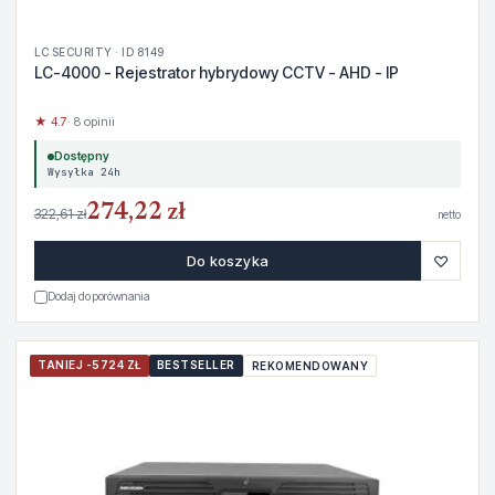
LC SECURITY · ID 8149
LC-4000 - Rejestrator hybrydowy CCTV - AHD - IP
★ 4.7
· 8 opinii
Dostępny
Wysyłka 24h
274,22 zł
322,61 zł
netto
♡
Do koszyka
Dodaj do porównania
TANIEJ -5724 ZŁ
BESTSELLER
REKOMENDOWANY