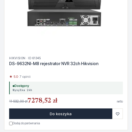
HIKVISION · ID 61345
DS-9632NI-M8 rejestrator NVR 32ch Hikvision
★ 5.0
· 7 opinii
Dostępny
Wysyłka 24h
7278,52 zł
11 932,00 zł
netto
♡
Do koszyka
Dodaj do porównania