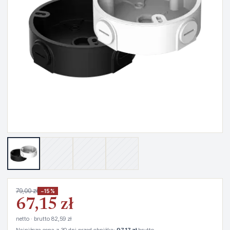
79,00 zł
−15%
67,15 zł
netto · brutto 82,59 zł