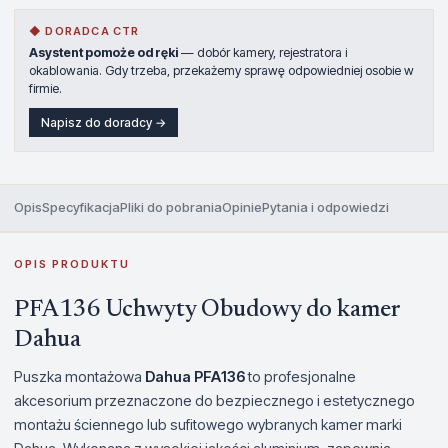
◆ DORADCA CTR
Asystent pomoże od ręki
— dobór kamery, rejestratora i
okablowania. Gdy trzeba, przekażemy sprawę odpowiedniej osobie w
firmie.
Napisz do doradcy →
Opis
Specyfikacja
Pliki do pobrania
Opinie
Pytania i odpowiedzi
OPIS PRODUKTU
PFA136 Uchwyty Obudowy do kamer
Dahua
Puszka montażowa
Dahua PFA136
to profesjonalne
akcesorium przeznaczone do bezpiecznego i estetycznego
montażu ściennego lub sufitowego wybranych kamer marki