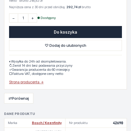
netto · brutto 248,83 zł
Najniższa cena z 30 dni przed obniżką:
292,74 zł
brutto
−
+
● Dostępny
Do koszyka
♡ Dodaj do ulubionych
◐
Wysyłka do 24h od skompletowania.
↻
Zwrot 14 dni bez podawania przyczyny
✓
Gwarancja producenta do 60 miesięcy
▢
Faktura VAT, dostępne ceny netto
Strona producenta →
⇄
Porównaj
DANE PRODUKTU
Marka
Bosch / Keenfinity
Nr produktu
42690