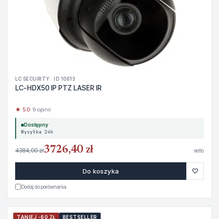
LC SECURITY · ID 10613
LC-HDX50 IP PTZ LASER IR
★ 5.0
· 9 opinii
Dostępny
Wysyłka 24h
3726,40 zł
4384,00 zł
netto
♡
Do koszyka
Dodaj do porównania
TANIEJ -60 ZŁ
BESTSELLER