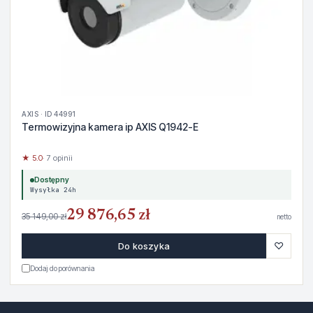
AXIS · ID 44991
Termowizyjna kamera ip AXIS Q1942-E
★ 5.0
· 7 opinii
Dostępny
Wysyłka 24h
29 876,65 zł
35 149,00 zł
netto
♡
Do koszyka
Dodaj do porównania