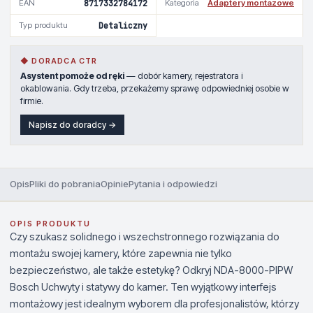
EAN
8717332784172
Kategoria
Adaptery montazowe
Typ produktu
Detaliczny
◆ DORADCA CTR
Asystent pomoże od ręki
— dobór kamery, rejestratora i
okablowania. Gdy trzeba, przekażemy sprawę odpowiedniej osobie w
firmie.
Napisz do doradcy →
Opis
Pliki do pobrania
Opinie
Pytania i odpowiedzi
OPIS PRODUKTU
Czy szukasz solidnego i wszechstronnego rozwiązania do
montażu swojej kamery, które zapewnia nie tylko
bezpieczeństwo, ale także estetykę? Odkryj NDA-8000-PIPW
Bosch Uchwyty i statywy do kamer. Ten wyjątkowy interfejs
montażowy jest idealnym wyborem dla profesjonalistów, którzy