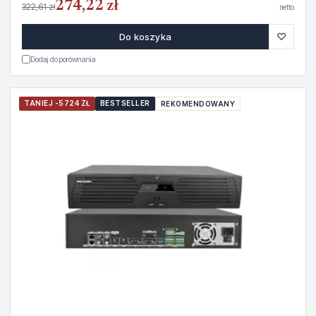
274,22 zł
322,61 zł
netto
♡
Do koszyka
Dodaj do porównania
TANIEJ -5724 ZŁ
BESTSELLER
REKOMENDOWANY