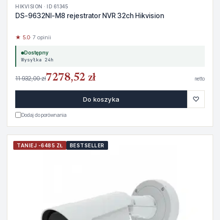
HIKVISION · ID 61345
DS-9632NI-M8 rejestrator NVR 32ch Hikvision
★ 5.0
· 7 opinii
Dostępny
Wysyłka 24h
7278,52 zł
11 932,00 zł
netto
♡
Do koszyka
Dodaj do porównania
TANIEJ -6485 ZŁ
BESTSELLER