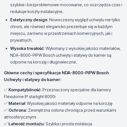
szybkie i bezproblemowe mocowanie, co oszczędza czas i
redukuje koszty instalacyjne.
Estetyczny design
: Nowoczesny wygląd uchwytu nie tylko
chroni, ale również elegancko prezentuje się w każdym
miejscu, zarówno w przestrzeniach komercyjnych, jak i
prywatnych.
Wysoka trwałość
: Wykonany z wysokiej jakości materiałów,
NDA-8000-PIPW Bosch uchwyty i statywy do kamer są
odporne na korozję i długowieczne.
Główne cechy i specyfikacje NDA-8000-PIPW Bosch
Uchwyty i statywy do kamer:
✅
Kompatybilność
: Przeznaczony specjalnie dla kamery
Flexidome IP starlight 8000i
✅
Materiał
: Wysokiej jakości materiały odporne na korozję
✅
Ochrona
: Zewnętrzna osłona chroniąca przed warunkami
atmosferycznymi
✅
Łatwość montażu
: Szybka i prosta instalacja