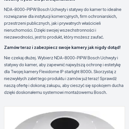
NDA-8000-PIPW Bosch Uchwyty i statywy do kamer to idealne
rozwiązanie dla instytucji komercyjnych, firm ochroniarskich,
przestrzeni publicznych, jak i prywatnych właścicieli
nieruchomości. Dzięki swojej wszechstronności i
niezawodności, jest to produkt, który możesz zaufać.
Zamów teraz i zabezpiecz swoje kamery jak nigdy dotąd!
Nie czekaj dłużej. Wybierz NDA-8000-PIPW Bosch Uchwyty i
statywy do kamer, aby zapewnić najwyższą ochronę i estetykę
dla Twojej kamery Flexidome IP starlight 8000i. Skorzystaj z
niezwykłych zalet tego produktu i zamów już teraz! Sprawdź
naszą ofertę i dokonaj zakupu, aby cieszyć się spokojem ducha
dzięki doskonałemu systemowi montażowemu Bosch.