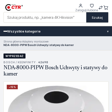
Zaloguj
Ulubione
Szukaj
Wszystkie kategorie
▾
Strona główna
›
Adaptery montazowe
›
NDA-8000-PIPW Bosch Uchwyty i statywy do kamer
WYPRZEDAŻ
BOSCH / KEENFINITY ·
42690
NDA-8000-PIPW Bosch Uchwyty i statywy do
kamer
−
15
%