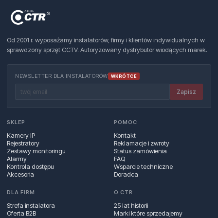
Od 2001 r. wyposażamy instalatorów, firmy i klientów indywidualnych w
sprawdzony sprzęt CCTV. Autoryzowany dystrybutor wiodących marek.
NEWSLETTER DLA INSTALATORÓW
WKRÓTCE
Zapisz
SKLEP
POMOC
Kamery IP
Kontakt
Rejestratory
Reklamacje i zwroty
Zestawy monitoringu
Status zamówienia
Alarmy
FAQ
Kontrola dostępu
Wsparcie techniczne
Akcesoria
Doradca
DLA FIRM
O CTR
Strefa instalatora
25 lat historii
Oferta B2B
Marki które sprzedajemy