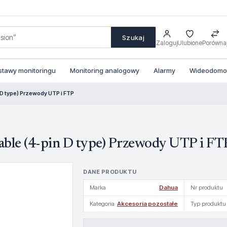
Szukaj
Zaloguj
Ulubione
Porówna
stawy monitoringu
Monitoring analogowy
Alarmy
Wideodomofo
D type) Przewody UTP i FTP
le (4-pin D type) Przewody UTP i FT
DANE PRODUKTU
Marka
Dahua
Nr produktu
Kategoria
Akcesoria pozostałe
Typ produktu