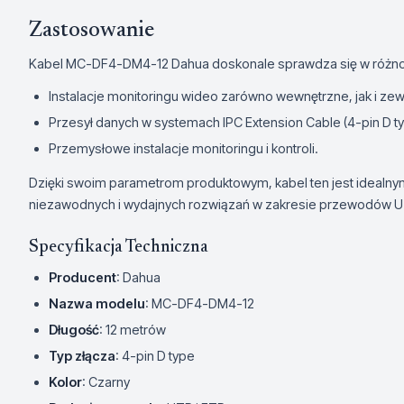
Zastosowanie
Kabel MC-DF4-DM4-12 Dahua doskonale sprawdza się w różno
Instalacje monitoringu wideo zarówno wewnętrzne, jak i ze
Przesył danych w systemach IPC Extension Cable (4-pin D ty
Przemysłowe instalacje monitoringu i kontroli.
Dzięki swoim parametrom produktowym, kabel ten jest idealn
niezawodnych i wydajnych rozwiązań w zakresie przewodów U
Specyfikacja Techniczna
Producent
: Dahua
Nazwa modelu
: MC-DF4-DM4-12
Długość
: 12 metrów
Typ złącza
: 4-pin D type
Kolor
: Czarny