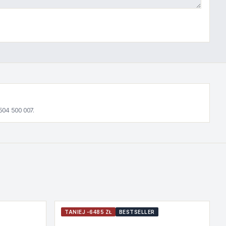
504 500 007.
TANIEJ -6485 ZŁ
BESTSELLER