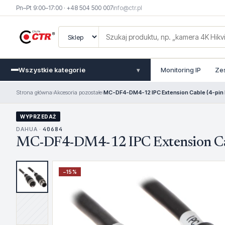
Pn–Pt 9:00–17:00 · +48 504 500 007
info@ctr.pl
Wszystkie kategorie
Monitoring IP
Ze
▾
Strona główna
›
Akcesoria pozostałe
›
MC-DF4-DM4-12 IPC Extension Cable (4-pin 
WYPRZEDAŻ
DAHUA ·
40684
MC-DF4-DM4-12 IPC Extension Cab
−
15
%