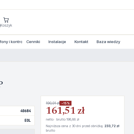
j
Koszyk
ny i kontrola dostepu
Cenniki
Instalacje
Kontakt
Baza wiedzy
P
190,01 zł
−15%
161,51 zł
40684
netto · brutto 198,66 zł
EOL
Najniższa cena z 30 dni przed obniżką:
233,72 zł
brutto