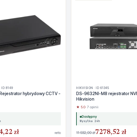
 ID 8149
HIKVISION · ID 61345
Rejestrator hybrydowy CCTV -
DS-9632NI-M8 rejestrator NV
Hikvision
★ 5.0
· 7 opinii
Dostępny
h
Wysyłka 24h
4,22 zł
7278,52 zł
11 932,00 zł
netto