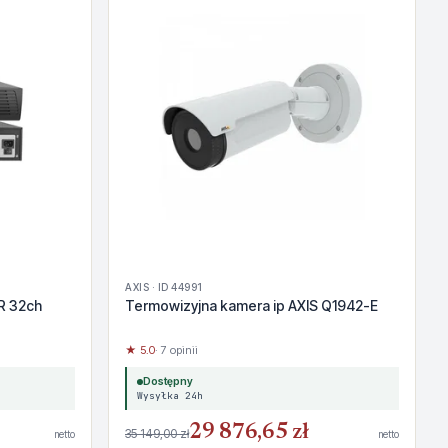
AXIS · ID 44991
R 32ch
Termowizyjna kamera ip AXIS Q1942-E
★ 5.0
· 7 opinii
Dostępny
Wysyłka 24h
29 876,65 zł
35 149,00 zł
netto
netto