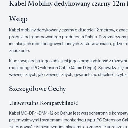
Kabel Mobilny dedykowany czarny 1
Wstęp
Kabel mobilny dedykowany czarny o długości 12 metrów, oznac
produkt od renomowanego producenta Dahua. Przeznaczony je
instalacjach monitoringowych i innych zastosowaniach, gdzie n
znaczenie.
Kluczową cechą tego kabla jest jego kompatybilność z różny
monitoringu IPC Extension Cable (4-pin D type). Sprawdza się 
wewnętrznych, jak i zewnętrznych, gwarantując stabilne i szybk
Szczegółowe Cechy
Uniwersalna Kompatybilność
Kabel MC-DF4-DM4-12 od Dahua jest wszechstronnie kompatyb
przemysłowymi i systemami monitoringu typu IPC Extension Cabl
zintegrować z istniejącymi instalacjami, co znacznie upraszcza pr