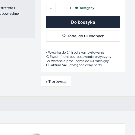
−
+
● Dostępny
tratora i
dpowiedniej
Do koszyka
♡ Dodaj do ulubionych
◐
Wysyłka do 24h od skompletowania.
↻
Zwrot 14 dni bez podawania przyczyny
✓
Gwarancja producenta do 60 miesięcy
▢
Faktura VAT, dostępne ceny netto
⇄
Porównaj