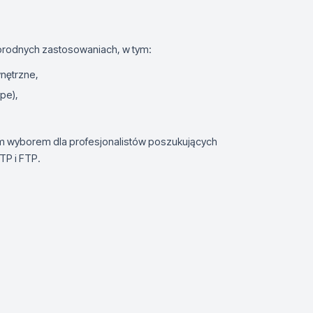
rodnych zastosowaniach, w tym:
wnętrzne,
pe),
ym wyborem dla profesjonalistów poszukujących
TP i FTP.