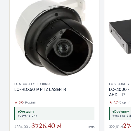
LC SECURITY · ID 10613
LC SECURITY ·
LC-HDX50 IP PTZ LASER IR
LC-4000 - 
AHD - IP
★ 5.0
· 9 opinii
★ 4.7
· 8 opinii
Dostępny
Dostępny
Wysyłka 24h
Wysyłka 24
3726,40 zł
27
4384,00 zł
322,61 zł
netto