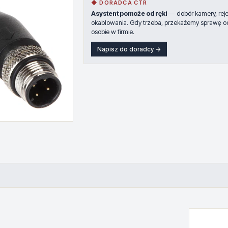
◆ DORADCA CTR
Asystent pomoże od ręki
— dobór kamery, rejes
okablowania. Gdy trzeba, przekażemy sprawę o
osobie w firmie.
Napisz do doradcy →