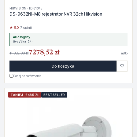
HIKVISION · ID 61345
DS-9632NI-M8 rejestrator NVR 32ch Hikvision
★ 5.0
· 7 opinii
Dostępny
Wysyłka 24h
7278,52 zł
11 932,00 zł
netto
♡
Do koszyka
Dodaj do porównania
TANIEJ -6485 ZŁ
BESTSELLER