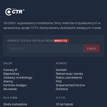
Od 2001 r. wyposażamy instalatorów, firmy i klientów indywidualnych w
sprawdzony sprzęt CCTV. Autoryzowany dystrybutor wiodących marek.
NEWSLETTER DLA INSTALATORÓW
WKRÓTCE
Zapisz
SKLEP
POMOC
Kamery IP
Kontakt
Rejestratory
Reklamacje i zwroty
Zestawy monitoringu
Status zamówienia
Alarmy
FAQ
Kontrola dostępu
Wsparcie techniczne
Akcesoria
Doradca
DLA FIRM
O CTR
Strefa instalatora
25 lat historii