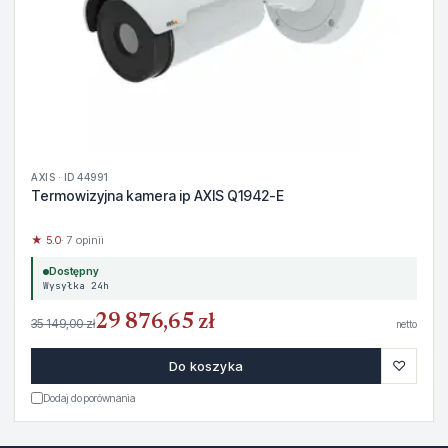
AXIS · ID 44991
Termowizyjna kamera ip AXIS Q1942-E
★ 5.0
· 7 opinii
Dostępny
Wysyłka 24h
29 876,65 zł
35 149,00 zł
netto
♡
Do koszyka
Dodaj do porównania