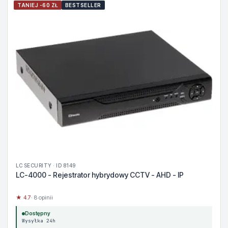
TANIEJ -60 ZŁ
BESTSELLER
LC SECURITY · ID 8149
LC-4000 - Rejestrator hybrydowy CCTV - AHD - IP
★ 4.7
· 8 opinii
Dostępny
Wysyłka 24h