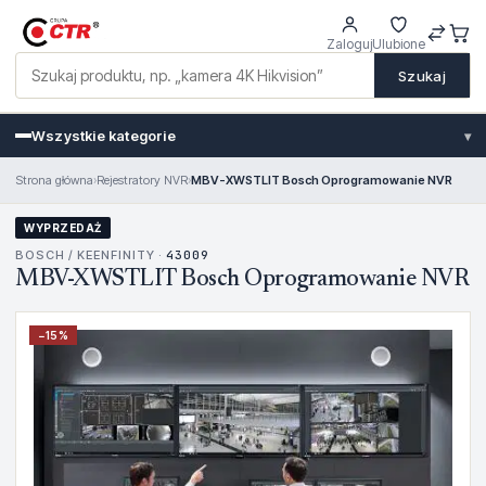
Zaloguj
Ulubione
Szukaj
Wszystkie kategorie
▾
Strona główna
›
Rejestratory NVR
›
MBV-XWSTLIT Bosch Oprogramowanie NVR
WYPRZEDAŻ
BOSCH / KEENFINITY ·
43009
MBV-XWSTLIT Bosch Oprogramowanie NVR
−
15
%