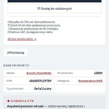
♡ Dodaj do ulubionych
◐
Wysyłka do 24h od skompletowania.
↻
Zwrot 14 dni bez podawania przyczyny
✓
Gwarancja producenta do 60 miesięcy
▢
Faktura VAT, dostępne ceny netto
Strona producenta →
⇄
Porównaj
DANE PRODUKTU
Marka
Bosch / Keenfinity
Nr produktu
43009
EAN
4060039129789
Kategoria
Rejestratory NVR
Typ produktu
Detaliczny
◆ DORADCA CTR
Asystent pomoże od ręki
— dobór kamery, rejestratora i