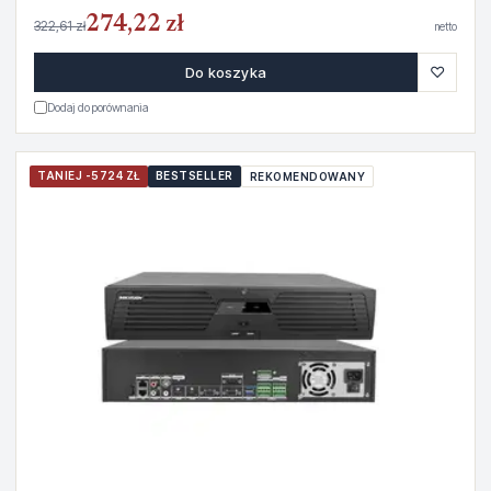
274,22 zł
322,61 zł
netto
♡
Do koszyka
Dodaj do porównania
TANIEJ -5724 ZŁ
BESTSELLER
REKOMENDOWANY