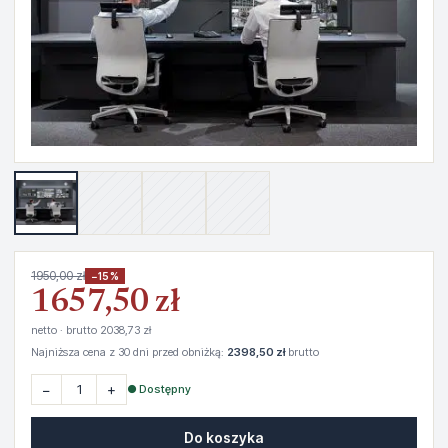
1950,00 zł
−15%
1657,50 zł
netto · brutto 2038,73 zł
Najniższa cena z 30 dni przed obniżką:
2398,50 zł
brutto
−
+
● Dostępny
Do koszyka