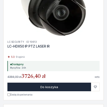
LC SECURITY · ID 10613
LC-HDX50 IP PTZ LASER IR
★ 5.0
· 9 opinii
Dostępny
Wysyłka 24h
3726,40 zł
4384,00 zł
netto
♡
Do koszyka
Dodaj do porównania