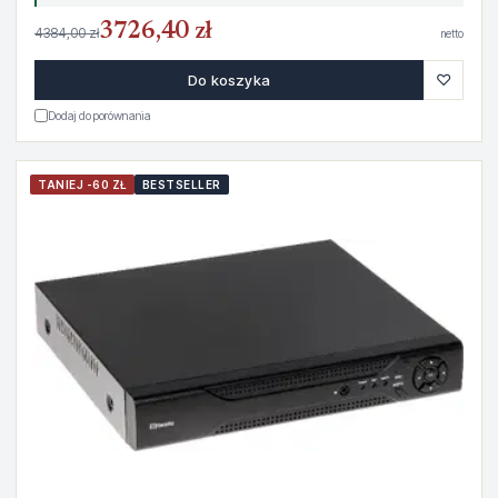
3726,40 zł
4384,00 zł
netto
♡
Do koszyka
Dodaj do porównania
TANIEJ -60 ZŁ
BESTSELLER