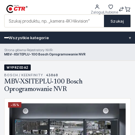
Zaloguj
Ulubione
Szukaj
Wszystkie kategorie
▾
Strona główna
›
Rejestratory NVR
›
MBV-XSITEPLU-100 Bosch Oprogramowanie NVR
WYPRZEDAŻ
BOSCH / KEENFINITY ·
43060
MBV-XSITEPLU-100 Bosch
Oprogramowanie NVR
−
15
%