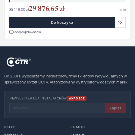
29 876,65 zł
35 149,00 zł
netto
♡
Do koszyka
Dodaj do porównania
Od 2001 r. wyposażamy instalatorów, firmy i klientów indywidualnych w
sprawdzony sprzęt CCTV. Autoryzowany dystrybutor wiodących marek.
NEWSLETTER DLA INSTALATORÓW
WKRÓTCE
Zapisz
SKLEP
POMOC
Kamery IP
Kontakt