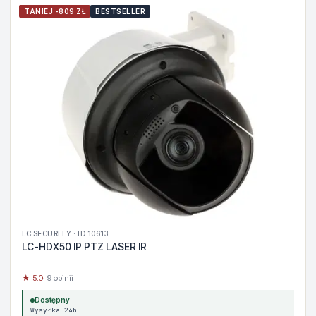
TANIEJ -809 ZŁ
BESTSELLER
LC SECURITY · ID 10613
LC-HDX50 IP PTZ LASER IR
★ 5.0
· 9 opinii
Dostępny
Wysyłka 24h