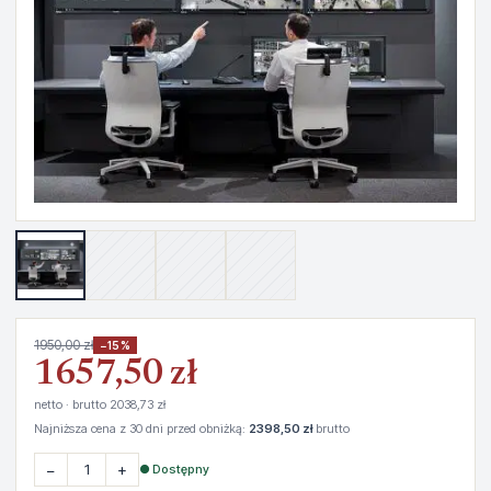
1950,00 zł
−15%
1657,50 zł
netto · brutto 2038,73 zł
Najniższa cena z 30 dni przed obniżką:
2398,50 zł
brutto
−
+
● Dostępny