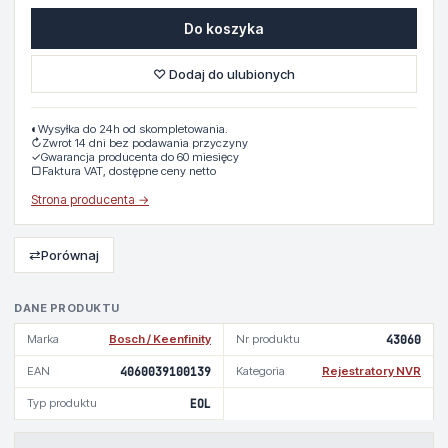
Do koszyka
♡ Dodaj do ulubionych
◐
Wysyłka do 24h od skompletowania.
↻
Zwrot 14 dni bez podawania przyczyny
✓
Gwarancja producenta do 60 miesięcy
▢
Faktura VAT, dostępne ceny netto
Strona producenta →
⇄
Porównaj
DANE PRODUKTU
Marka
Bosch / Keenfinity
Nr produktu
43060
EAN
4060039100139
Kategoria
Rejestratory NVR
Typ produktu
EOL