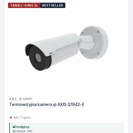
TANIEJ -6485 ZŁ
BESTSELLER
AXIS · ID 44991
Termowizyjna kamera ip AXIS Q1942-E
★ 5.0
· 7 opinii
Dostępny
Wysyłka 24h