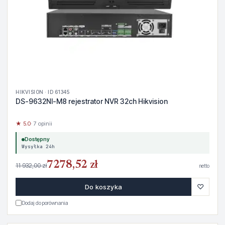
HIKVISION · ID 61345
DS-9632NI-M8 rejestrator NVR 32ch Hikvision
★ 5.0
· 7 opinii
Dostępny
Wysyłka 24h
7278,52 zł
11 932,00 zł
netto
♡
Do koszyka
Dodaj do porównania