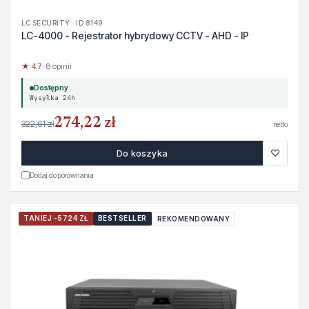
LC SECURITY · ID 8149
LC-4000 - Rejestrator hybrydowy CCTV - AHD - IP
★ 4.7
· 8 opinii
Dostępny
Wysyłka 24h
274,22 zł
322,61 zł
netto
♡
Do koszyka
Dodaj do porównania
TANIEJ -5724 ZŁ
BESTSELLER
REKOMENDOWANY