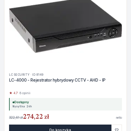
LC SECURITY · ID 8149
LC-4000 - Rejestrator hybrydowy CCTV - AHD - IP
★ 4.7
· 8 opinii
Dostępny
Wysyłka 24h
274,22 zł
322,61 zł
netto
♡
Do koszyka