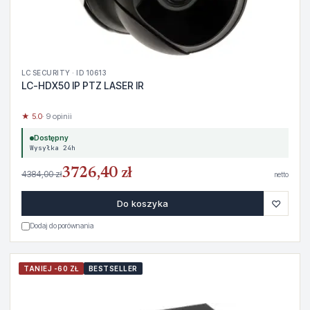
LC SECURITY · ID 10613
LC-HDX50 IP PTZ LASER IR
★ 5.0
· 9 opinii
Dostępny
Wysyłka 24h
3726,40 zł
4384,00 zł
netto
♡
Do koszyka
Dodaj do porównania
TANIEJ -60 ZŁ
BESTSELLER