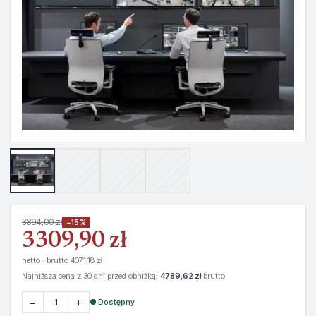
3894,00 zł
−15%
3309,90 zł
netto · brutto 4071,18 zł
Najniższa cena z 30 dni przed obniżką:
4789,62 zł
brutto
−
+
● Dostępny