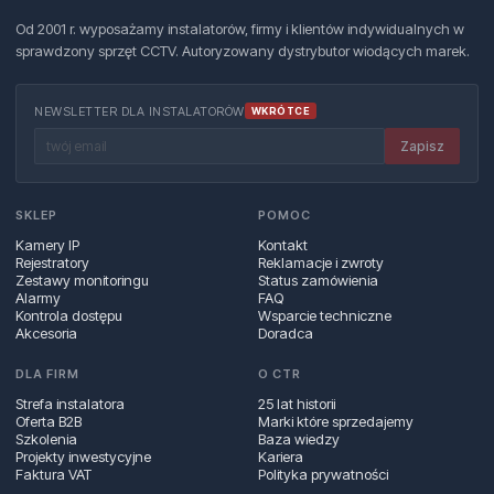
Od 2001 r. wyposażamy instalatorów, firmy i klientów indywidualnych w
sprawdzony sprzęt CCTV. Autoryzowany dystrybutor wiodących marek.
NEWSLETTER DLA INSTALATORÓW
WKRÓTCE
Zapisz
SKLEP
POMOC
Kamery IP
Kontakt
Rejestratory
Reklamacje i zwroty
Zestawy monitoringu
Status zamówienia
Alarmy
FAQ
Kontrola dostępu
Wsparcie techniczne
Akcesoria
Doradca
DLA FIRM
O CTR
Strefa instalatora
25 lat historii
Oferta B2B
Marki które sprzedajemy
Szkolenia
Baza wiedzy
Projekty inwestycyjne
Kariera
Faktura VAT
Polityka prywatności