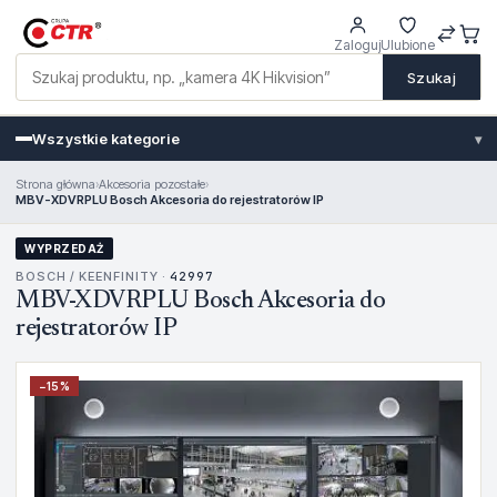
Zaloguj
Ulubione
Szukaj
Wszystkie kategorie
▾
Strona główna
›
Akcesoria pozostałe
›
MBV-XDVRPLU Bosch Akcesoria do rejestratorów IP
WYPRZEDAŻ
BOSCH / KEENFINITY ·
42997
MBV-XDVRPLU Bosch Akcesoria do
rejestratorów IP
−
15
%