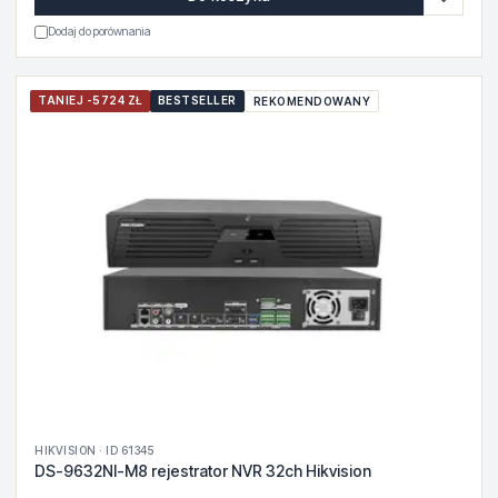
Dodaj do porównania
TANIEJ -5724 ZŁ
BESTSELLER
REKOMENDOWANY
HIKVISION · ID 61345
DS-9632NI-M8 rejestrator NVR 32ch Hikvision