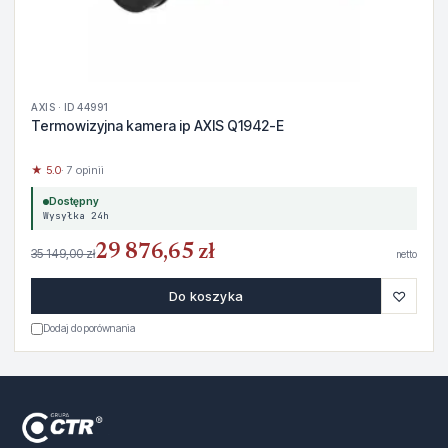
AXIS · ID 44991
Termowizyjna kamera ip AXIS Q1942-E
★ 5.0
· 7 opinii
Dostępny
Wysyłka 24h
29 876,65 zł
35 149,00 zł
netto
♡
Do koszyka
Dodaj do porównania