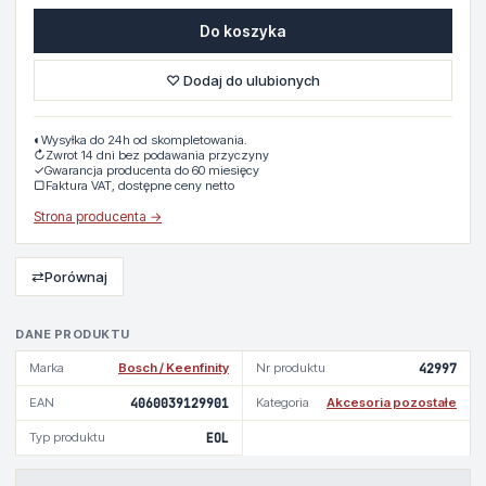
Do koszyka
♡ Dodaj do ulubionych
◐
Wysyłka do 24h od skompletowania.
↻
Zwrot 14 dni bez podawania przyczyny
✓
Gwarancja producenta do 60 miesięcy
▢
Faktura VAT, dostępne ceny netto
Strona producenta →
⇄
Porównaj
DANE PRODUKTU
Marka
Bosch / Keenfinity
Nr produktu
42997
EAN
4060039129901
Kategoria
Akcesoria pozostałe
Typ produktu
EOL