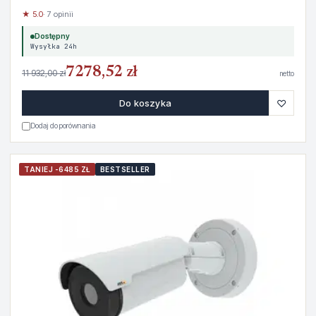
★ 5.0
· 7 opinii
Dostępny
Wysyłka 24h
7278,52 zł
11 932,00 zł
netto
♡
Do koszyka
Dodaj do porównania
TANIEJ -6485 ZŁ
BESTSELLER