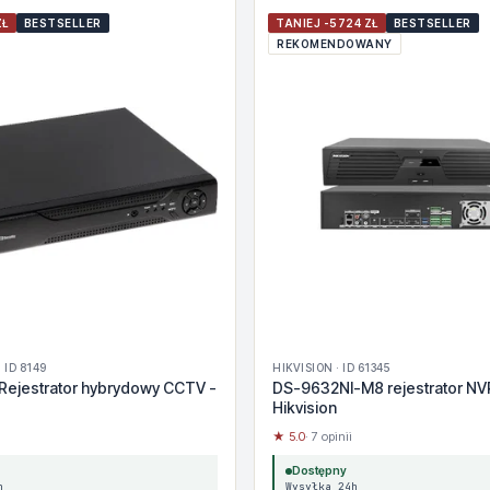
ZŁ
BESTSELLER
TANIEJ -5724 ZŁ
BESTSELLER
REKOMENDOWANY
 ID 8149
HIKVISION · ID 61345
Rejestrator hybrydowy CCTV -
DS-9632NI-M8 rejestrator NV
Hikvision
★ 5.0
· 7 opinii
Dostępny
h
Wysyłka 24h