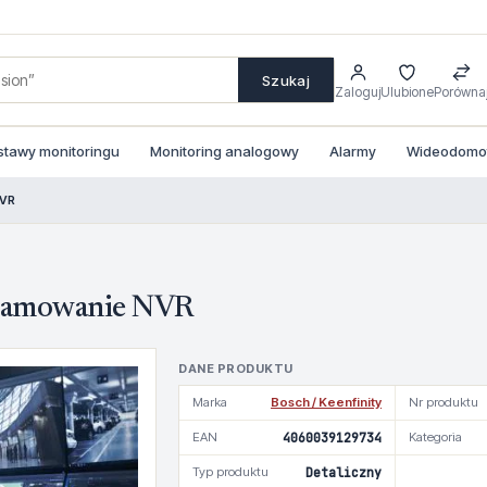
Szukaj
Zaloguj
Ulubione
Porówna
stawy monitoringu
Monitoring analogowy
Alarmy
Wideodomofo
NVR
amowanie NVR
DANE PRODUKTU
Marka
Bosch / Keenfinity
Nr produktu
EAN
4060039129734
Kategoria
Typ produktu
Detaliczny