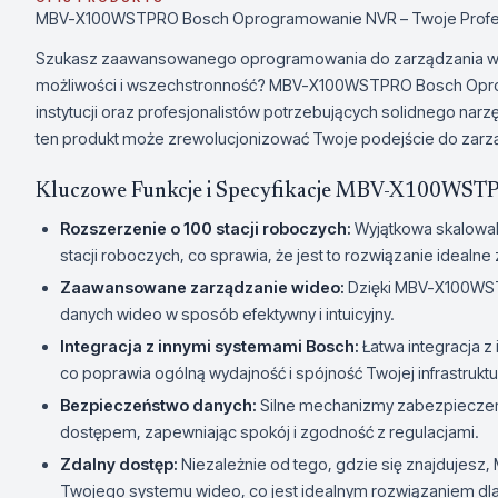
MBV-X100WSTPRO Bosch Oprogramowanie NVR – Twoje Profesj
Szukasz zaawansowanego oprogramowania do zarządzania wid
możliwości i wszechstronność? MBV-X100WSTPRO Bosch Oprogr
instytucji oraz profesjonalistów potrzebujących solidnego narzę
ten produkt może zrewolucjonizować Twoje podejście do zarz
Kluczowe Funkcje i Specyfikacje MBV-X100WS
Rozszerzenie o 100 stacji roboczych:
Wyjątkowa skalowal
stacji roboczych, co sprawia, że jest to rozwiązanie idealne 
Zaawansowane zarządzanie wideo:
Dzięki MBV-X100WST
danych wideo w sposób efektywny i intuicyjny.
Integracja z innymi systemami Bosch:
Łatwa integracja 
co poprawia ogólną wydajność i spójność Twojej infrastruk
Bezpieczeństwo danych:
Silne mechanizmy zabezpieczeń
dostępem, zapewniając spokój i zgodność z regulacjami.
Zdalny dostęp:
Niezależnie od tego, gdzie się znajdujes
Twojego systemu wideo, co jest idealnym rozwiązaniem dla 