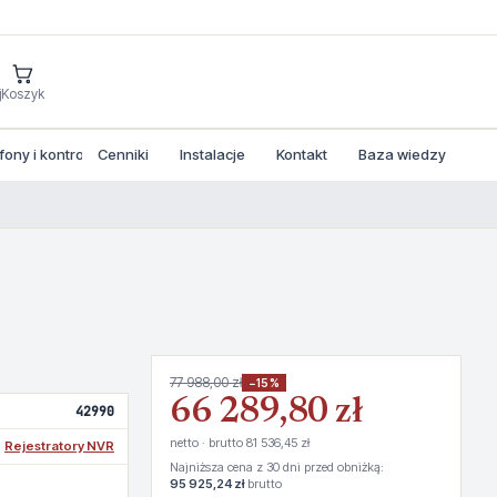
j
Koszyk
ny i kontrola dostepu
Cenniki
Instalacje
Kontakt
Baza wiedzy
77 988,00 zł
−15%
66 289,80 zł
42990
netto · brutto 81 536,45 zł
Rejestratory NVR
Najniższa cena z 30 dni przed obniżką:
95 925,24 zł
brutto