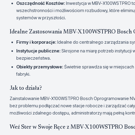
Oszczędność Kosztów:
Inwestycja w MBV-X100WSTPRO to 
wszechstronności i możliwościom rozbudowy, które elimin
systemów w przyszłości.
Idealne Zastosowania MBV-X100WSTPRO Bosch
Firmy i korporacje:
Idealne do centralnego zarządzania s
Instytucje publiczne:
Skrojone na miarę potrzeb instytuc
bezpieczeństwa.
Obiekty przemysłowe:
Świetnie sprawdza się w miejscach 
fabryki.
Jak to działa?
Zainstalowanie MBV-X100WSTPRO Bosch Oprogramowanie NVR je
bez problemu podłączać nowe stacje robocze i zarządzać cał
możliwości zdalnego dostępu, administratorzy mają pełną kon
Weź Ster w Swoje Ręce z MBV-X100WSTPRO Bos