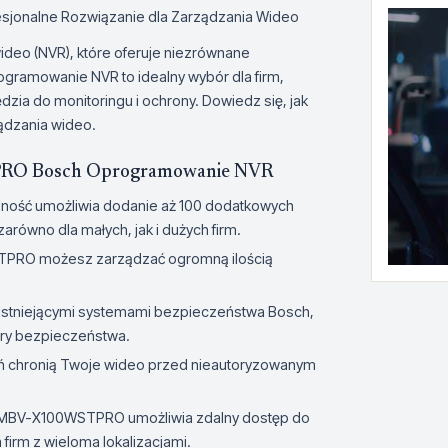
onalne Rozwiązanie dla Zarządzania Wideo
eo (NVR), które oferuje niezrównane
amowanie NVR to idealny wybór dla firm,
dzia do monitoringu i ochrony. Dowiedz się, jak
ądzania wideo.
TPRO Bosch Oprogramowanie NVR
ność umożliwia dodanie aż 100 dodatkowych
zarówno dla małych, jak i dużych firm.
PRO możesz zarządzać ogromną ilością
z istniejącymi systemami bezpieczeństwa Bosch,
tury bezpieczeństwa.
 chronią Twoje wideo przed nieautoryzowanym
z, MBV-X100WSTPRO umożliwia zdalny dostęp do
firm z wieloma lokalizacjami.