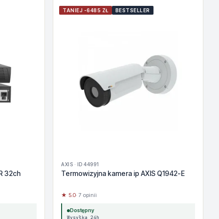
TANIEJ -6485 ZŁ
BESTSELLER
AXIS · ID 44991
R 32ch
Termowizyjna kamera ip AXIS Q1942-E
★ 5.0
· 7 opinii
Dostępny
Wysyłka 24h