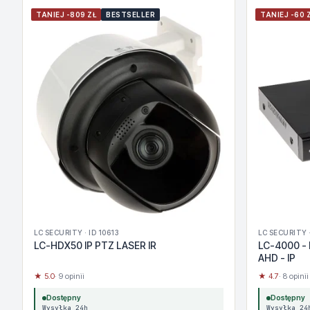
TANIEJ -809 ZŁ
BESTSELLER
TANIEJ -60 
LC SECURITY · ID 10613
LC SECURITY ·
LC-HDX50 IP PTZ LASER IR
LC-4000 - 
AHD - IP
★ 5.0
· 9 opinii
★ 4.7
· 8 opinii
Dostępny
Dostępny
Wysyłka 24h
Wysyłka 24