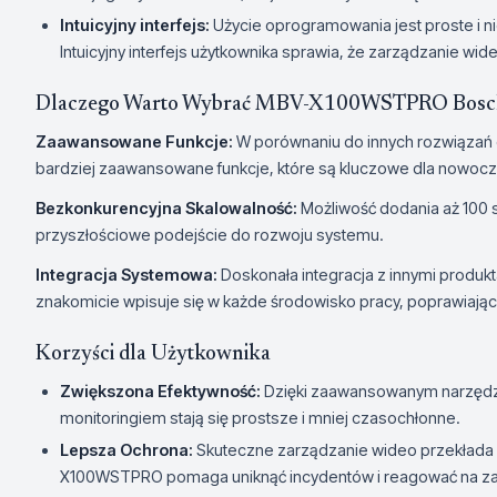
Intuicyjny interfejs:
Użycie oprogramowania jest proste i 
Intuicyjny interfejs użytkownika sprawia, że zarządzanie wid
Dlaczego Warto Wybrać MBV-X100WSTPRO Bosc
Zaawansowane Funkcje:
W porównaniu do innych rozwiązań
bardziej zaawansowane funkcje, które są kluczowe dla nowoc
Bezkonkurencyjna Skalowalność:
Możliwość dodania aż 100 s
przyszłościowe podejście do rozwoju systemu.
Integracja Systemowa:
Doskonała integracja z innymi prod
znakomicie wpisuje się w każde środowisko pracy, poprawiaj
Korzyści dla Użytkownika
Zwiększona Efektywność:
Dzięki zaawansowanym narzędzi
monitoringiem stają się prostsze i mniej czasochłonne.
Lepsza Ochrona:
Skuteczne zarządzanie wideo przekłada s
X100WSTPRO pomaga uniknąć incydentów i reagować na za