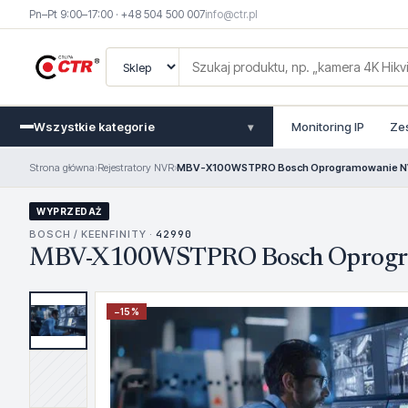
Pn–Pt 9:00–17:00 · +48 504 500 007
info@ctr.pl
Wszystkie kategorie
Monitoring IP
Ze
▾
Strona główna
›
Rejestratory NVR
›
MBV-X100WSTPRO Bosch Oprogramowanie 
WYPRZEDAŻ
BOSCH / KEENFINITY ·
42990
MBV-X100WSTPRO Bosch Oprogr
−
15
%