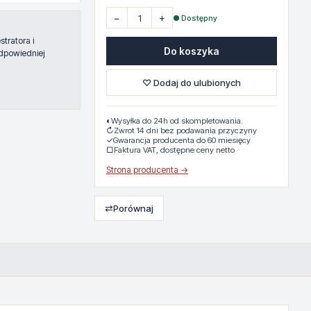
−
+
● Dostępny
tratora i
Do koszyka
dpowiedniej
♡ Dodaj do ulubionych
◐
Wysyłka do 24h od skompletowania.
↻
Zwrot 14 dni bez podawania przyczyny
✓
Gwarancja producenta do 60 miesięcy
▢
Faktura VAT, dostępne ceny netto
Strona producenta →
⇄
Porównaj