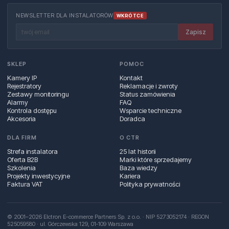
NEWSLETTER DLA INSTALATORÓW
WKRÓTCE
Zapisz
SKLEP
POMOC
Kamery IP
Kontakt
Rejestratory
Reklamacje i zwroty
Zestawy monitoringu
Status zamówienia
Alarmy
FAQ
Kontrola dostępu
Wsparcie techniczne
Akcesoria
Doradca
DLA FIRM
O CTR
Strefa instalatora
25 lat historii
Oferta B2B
Marki które sprzedajemy
Szkolenia
Baza wiedzy
Projekty inwestycyjne
Kariera
Faktura VAT
Polityka prywatności
© 2001–2026 Elctron E-commerce Partners Sp. z o.o. · NIP 5273052174 · REGON
525059580 · ul. Górczewska 129, 01‑109 Warszawa