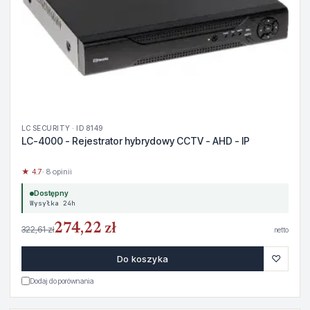
LC SECURITY · ID 8149
LC-4000 - Rejestrator hybrydowy CCTV - AHD - IP
★ 4.7
· 8 opinii
Dostępny
Wysyłka 24h
274,22 zł
322,61 zł
netto
♡
Do koszyka
Dodaj do porównania