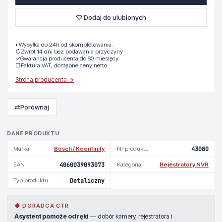
♡ Dodaj do ulubionych
◐
Wysyłka do 24h od skompletowania.
↻
Zwrot 14 dni bez podawania przyczyny
✓
Gwarancja producenta do 60 miesięcy
▢
Faktura VAT, dostępne ceny netto
Strona producenta →
⇄
Porównaj
DANE PRODUKTU
Marka
Bosch / Keenfinity
Nr produktu
43080
EAN
4060039093073
Kategoria
Rejestratory NVR
Typ produktu
Detaliczny
◆ DORADCA CTR
Asystent pomoże od ręki
— dobór kamery, rejestratora i