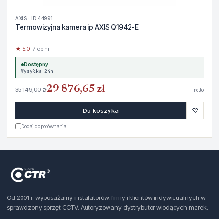
AXIS · ID 44991
Termowizyjna kamera ip AXIS Q1942-E
★ 5.0
· 7 opinii
Dostępny
Wysyłka 24h
29 876,65 zł
35 149,00 zł
netto
♡
Do koszyka
Dodaj do porównania
Od 2001 r. wyposażamy instalatorów, firmy i klientów indywidualnych w
sprawdzony sprzęt CCTV. Autoryzowany dystrybutor wiodących marek.