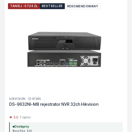
TANIEJ -5724 ZŁ
BESTSELLER
REKOMENDOWANY
HIKVISION · ID 61345
DS-9632NI-M8 rejestrator NVR 32ch Hikvision
★ 5.0
· 7 opinii
Dostępny
Wysyłka 24h