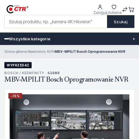
Zaloguj
Ulubione
Szukaj
Wszystkie kategorie
▾
Strona główna
›
Rejestratory NVR
›
MBV-MPILIT Bosch Oprogramowanie NVR
WYPRZEDAŻ
BOSCH / KEENFINITY ·
43080
MBV-MPILIT Bosch Oprogramowanie NVR
−
15
%