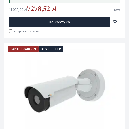
7278,52 zł
11 932,00 zł
netto
♡
Do koszyka
Dodaj do porównania
TANIEJ -6485 ZŁ
BESTSELLER