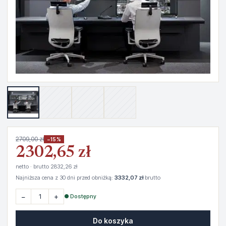
2709,00 zł
−15%
2302,65 zł
netto · brutto 2832,26 zł
Najniższa cena z 30 dni przed obniżką:
3332,07 zł
brutto
−
+
● Dostępny
Do koszyka