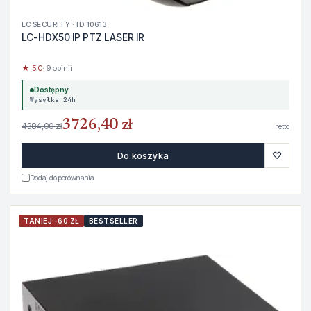
LC SECURITY · ID 10613
LC-HDX50 IP PTZ LASER IR
★ 5.0
· 9 opinii
Dostępny
Wysyłka 24h
3726,40 zł
4384,00 zł
netto
♡
Do koszyka
Dodaj do porównania
TANIEJ -60 ZŁ
BESTSELLER