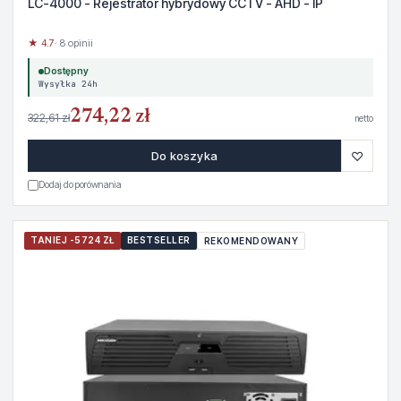
LC-4000 - Rejestrator hybrydowy CCTV - AHD - IP
★ 4.7
· 8 opinii
Dostępny
Wysyłka 24h
274,22 zł
322,61 zł
netto
♡
Do koszyka
Dodaj do porównania
TANIEJ -5724 ZŁ
BESTSELLER
REKOMENDOWANY