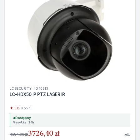
LC SECURITY · ID 10613
LC-HDX50 IP PTZ LASER IR
★ 5.0
· 9 opinii
Dostępny
Wysyłka 24h
3726,40 zł
4384,00 zł
netto