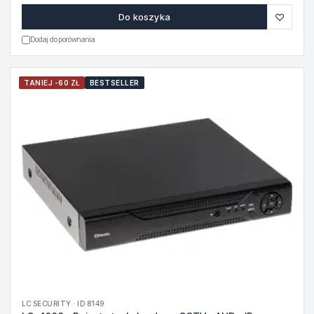
♡
Do koszyka
Dodaj do porównania
TANIEJ -60 ZŁ
BESTSELLER
LC SECURITY · ID 8149