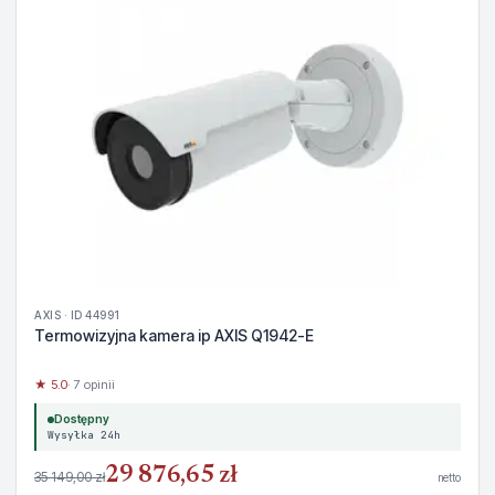
AXIS · ID 44991
Termowizyjna kamera ip AXIS Q1942-E
★ 5.0
· 7 opinii
Dostępny
Wysyłka 24h
29 876,65 zł
35 149,00 zł
netto