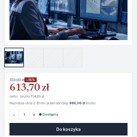
722,00 zł
−15%
613,70 zł
netto · brutto 754,85 zł
Najniższa cena z 30 dni przed obniżką:
888,06 zł
brutto
−
+
● Dostępny
Do koszyka