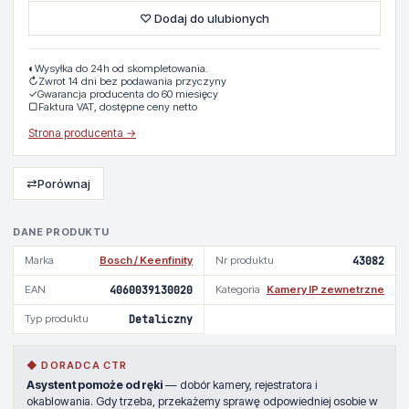
♡ Dodaj do ulubionych
◐
Wysyłka do 24h od skompletowania.
↻
Zwrot 14 dni bez podawania przyczyny
✓
Gwarancja producenta do 60 miesięcy
▢
Faktura VAT, dostępne ceny netto
Strona producenta →
⇄
Porównaj
DANE PRODUKTU
Marka
Bosch / Keenfinity
Nr produktu
43082
EAN
4060039130020
Kategoria
Kamery IP zewnetrzne
Typ produktu
Detaliczny
◆ DORADCA CTR
Asystent pomoże od ręki
— dobór kamery, rejestratora i
okablowania. Gdy trzeba, przekażemy sprawę odpowiedniej osobie w