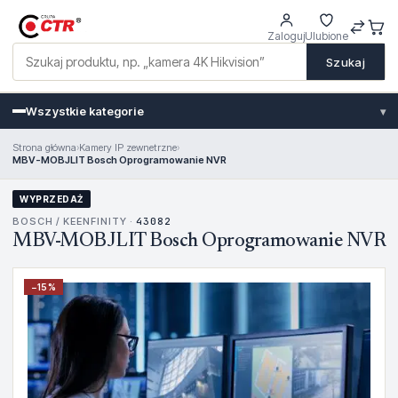
Zaloguj
Ulubione
Szukaj
Wszystkie kategorie
▾
Strona główna
›
Kamery IP zewnetrzne
›
MBV-MOBJLIT Bosch Oprogramowanie NVR
WYPRZEDAŻ
BOSCH / KEENFINITY ·
43082
MBV-MOBJLIT Bosch Oprogramowanie NVR
−
15
%