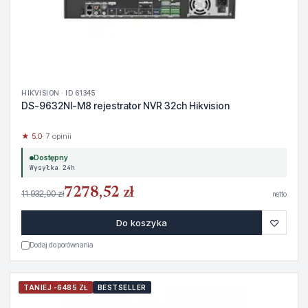
HIKVISION · ID 61345
DS-9632NI-M8 rejestrator NVR 32ch Hikvision
★ 5.0
· 7 opinii
Dostępny
Wysyłka 24h
7278,52 zł
11 932,00 zł
netto
♡
Do koszyka
Dodaj do porównania
TANIEJ -6485 ZŁ
BESTSELLER