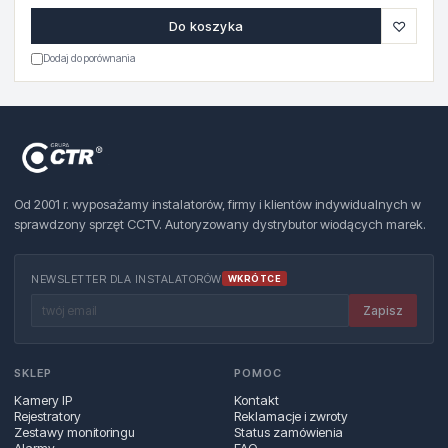
♡
Do koszyka
Dodaj do porównania
Od 2001 r. wyposażamy instalatorów, firmy i klientów indywidualnych w
sprawdzony sprzęt CCTV. Autoryzowany dystrybutor wiodących marek.
NEWSLETTER DLA INSTALATORÓW
WKRÓTCE
Zapisz
SKLEP
POMOC
Kamery IP
Kontakt
Rejestratory
Reklamacje i zwroty
Zestawy monitoringu
Status zamówienia