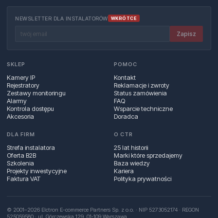
NEWSLETTER DLA INSTALATORÓW
WKRÓTCE
Zapisz
SKLEP
POMOC
Kamery IP
Kontakt
Rejestratory
Reklamacje i zwroty
Zestawy monitoringu
Status zamówienia
Alarmy
FAQ
Kontrola dostępu
Wsparcie techniczne
Akcesoria
Doradca
DLA FIRM
O CTR
Strefa instalatora
25 lat historii
Oferta B2B
Marki które sprzedajemy
Szkolenia
Baza wiedzy
Projekty inwestycyjne
Kariera
Faktura VAT
Polityka prywatności
© 2001–2026 Elctron E-commerce Partners Sp. z o.o. · NIP 5273052174 · REGON
525059580 · ul. Górczewska 129, 01‑109 Warszawa