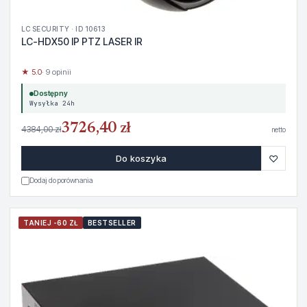
LC SECURITY · ID 10613
LC-HDX50 IP PTZ LASER IR
★ 5.0
· 9 opinii
Dostępny
Wysyłka 24h
3726,40 zł
4384,00 zł
netto
♡
Do koszyka
Dodaj do porównania
TANIEJ -60 ZŁ
BESTSELLER