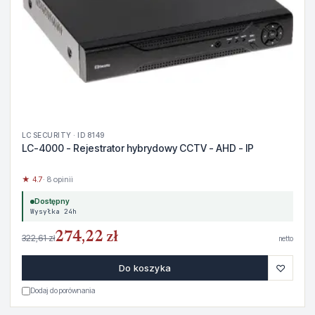
LC SECURITY · ID 8149
LC-4000 - Rejestrator hybrydowy CCTV - AHD - IP
★ 4.7
· 8 opinii
Dostępny
Wysyłka 24h
274,22 zł
322,61 zł
netto
♡
Do koszyka
Dodaj do porównania