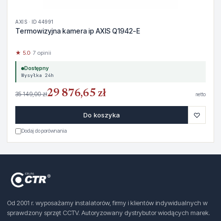
AXIS · ID 44991
Termowizyjna kamera ip AXIS Q1942-E
★ 5.0
· 7 opinii
Dostępny
Wysyłka 24h
29 876,65 zł
35 149,00 zł
netto
♡
Do koszyka
Dodaj do porównania
Od 2001 r. wyposażamy instalatorów, firmy i klientów indywidualnych w
sprawdzony sprzęt CCTV. Autoryzowany dystrybutor wiodących marek.