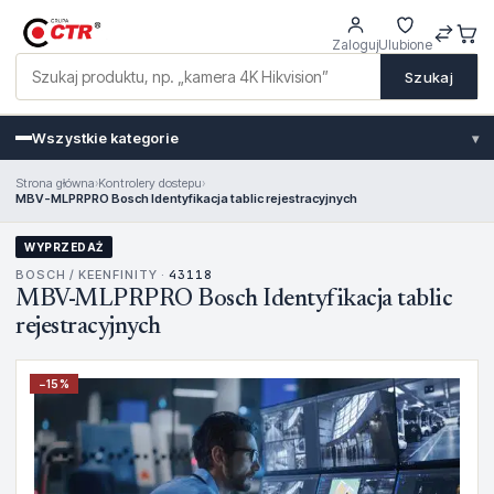
Zaloguj
Ulubione
Szukaj
Wszystkie kategorie
▾
Strona główna
›
Kontrolery dostepu
›
MBV-MLPRPRO Bosch Identyfikacja tablic rejestracyjnych
WYPRZEDAŻ
BOSCH / KEENFINITY ·
43118
MBV-MLPRPRO Bosch Identyfikacja tablic
rejestracyjnych
−
15
%