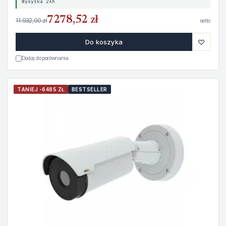
Wysyłka 24h
7278,52 zł
11 932,00 zł
netto
♡
Do koszyka
Dodaj do porównania
TANIEJ -6485 ZŁ
BESTSELLER