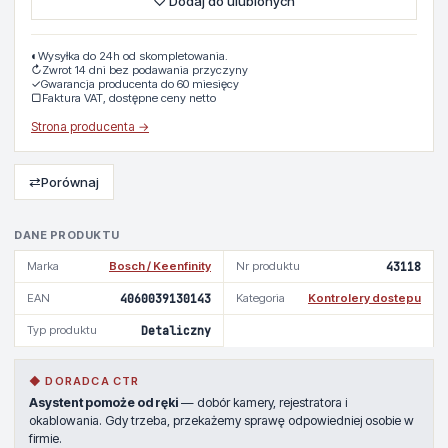
♡ Dodaj do ulubionych
◐
Wysyłka do 24h od skompletowania.
↻
Zwrot 14 dni bez podawania przyczyny
✓
Gwarancja producenta do 60 miesięcy
▢
Faktura VAT, dostępne ceny netto
Strona producenta →
⇄
Porównaj
DANE PRODUKTU
Marka
Bosch / Keenfinity
Nr produktu
43118
EAN
4060039130143
Kategoria
Kontrolery dostepu
Typ produktu
Detaliczny
◆ DORADCA CTR
Asystent pomoże od ręki
— dobór kamery, rejestratora i
okablowania. Gdy trzeba, przekażemy sprawę odpowiedniej osobie w
firmie.