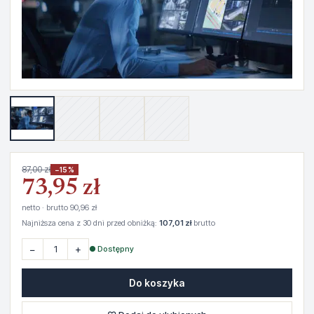
87,00 zł
−15%
73,95 zł
netto · brutto 90,96 zł
Najniższa cena z 30 dni przed obniżką:
107,01 zł
brutto
−
+
● Dostępny
Do koszyka