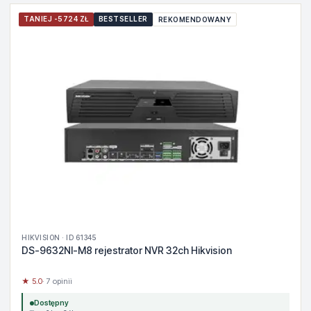
TANIEJ -5724 ZŁ
BESTSELLER
REKOMENDOWANY
HIKVISION · ID 61345
DS-9632NI-M8 rejestrator NVR 32ch Hikvision
★ 5.0
· 7 opinii
Dostępny