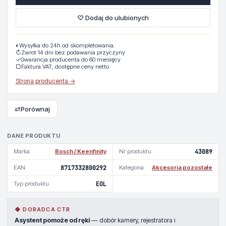
♡ Dodaj do ulubionych
◐
Wysyłka do 24h od skompletowania.
↻
Zwrot 14 dni bez podawania przyczyny
✓
Gwarancja producenta do 60 miesięcy
▢
Faktura VAT, dostępne ceny netto
Strona producenta →
⇄
Porównaj
DANE PRODUKTU
Marka
Bosch / Keenfinity
Nr produktu
43089
EAN
8717332800292
Kategoria
Akcesoria pozostałe
Typ produktu
EOL
◆ DORADCA CTR
Asystent pomoże od ręki
— dobór kamery, rejestratora i