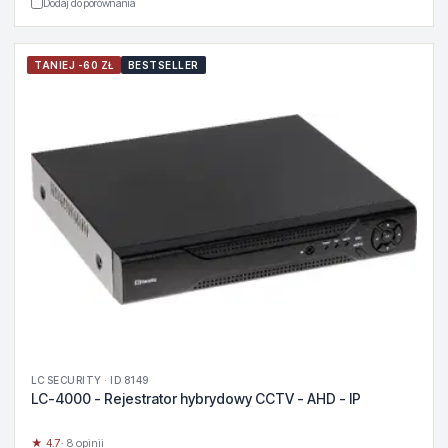
Dodaj do porównania
TANIEJ -60 ZŁ
BESTSELLER
LC SECURITY · ID 8149
LC-4000 - Rejestrator hybrydowy CCTV - AHD - IP
★ 4.7
· 8 opinii