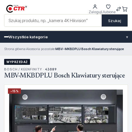
Zaloguj
Ulubione
Szukaj
Wszystkie kategorie
▾
Strona główna
›
Akcesoria pozostałe
›
MBV-MKBDPLU Bosch Klawiatury sterujące
WYPRZEDAŻ
BOSCH / KEENFINITY ·
43089
MBV-MKBDPLU Bosch Klawiatury sterujące
−
15
%