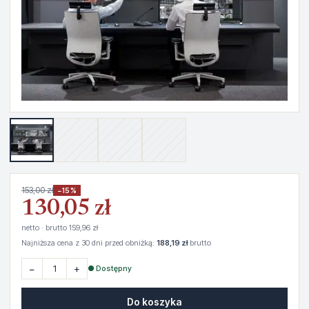
153,00 zł
−15%
130,05 zł
netto · brutto 159,96 zł
Najniższa cena z 30 dni przed obniżką:
188,19 zł
brutto
−
+
● Dostępny
Do koszyka