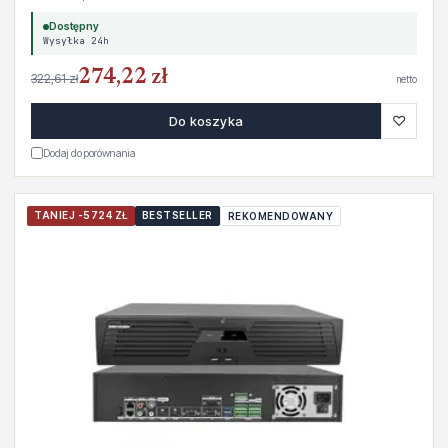
Dostępny
Wysyłka 24h
274,22 zł
322,61 zł
netto
♡
Do koszyka
Dodaj do porównania
TANIEJ -5724 ZŁ
BESTSELLER
REKOMENDOWANY