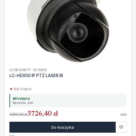
LC SECURITY · ID 10613
LC-HDX50 IP PTZ LASER IR
★ 5.0
· 9 opinii
Dostępny
Wysyłka 24h
3726,40 zł
4384,00 zł
netto
♡
Do koszyka