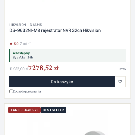
HIKVISION · ID 61345
DS-9632NI-M8 rejestrator NVR 32ch Hikvision
★ 5.0
· 7 opinii
Dostępny
Wysyłka 24h
7278,52 zł
11 932,00 zł
netto
♡
Do koszyka
Dodaj do porównania
TANIEJ -6485 ZŁ
BESTSELLER