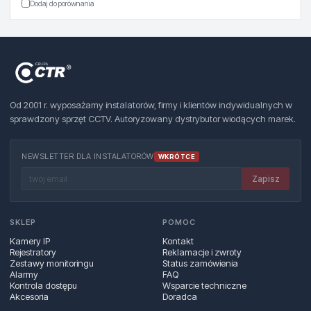
Dodaj do porównania
Od 2001 r. wyposażamy instalatorów, firmy i klientów indywidualnych w
sprawdzony sprzęt CCTV. Autoryzowany dystrybutor wiodących marek.
NEWSLETTER DLA INSTALATORÓW
WKRÓTCE
Zapisz
SKLEP
POMOC
Kamery IP
Kontakt
Rejestratory
Reklamacje i zwroty
Zestawy monitoringu
Status zamówienia
Alarmy
FAQ
Kontrola dostępu
Wsparcie techniczne
Akcesoria
Doradca