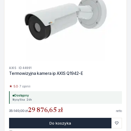
AXIS · ID 44991
Termowizyjna kamera ip AXIS Q1942-E
★ 5.0
· 7 opinii
Dostępny
Wysyłka 24h
29 876,65 zł
35 149,00 zł
netto
♡
Do koszyka