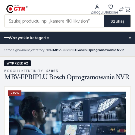
Zaloguj
Ulubione
Szukaj
Wszystkie kategorie
▾
Strona główna
›
Rejestratory NVR
›
MBV-FPRIPLU Bosch Oprogramowanie NVR
WYPRZEDAŻ
BOSCH / KEENFINITY ·
43005
MBV-FPRIPLU Bosch Oprogramowanie NVR
−
15
%