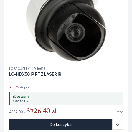
LC SECURITY · ID 10613
LC-HDX50 IP PTZ LASER IR
★ 5.0
· 9 opinii
Dostępny
Wysyłka 24h
3726,40 zł
4384,00 zł
netto
♡
Do koszyka