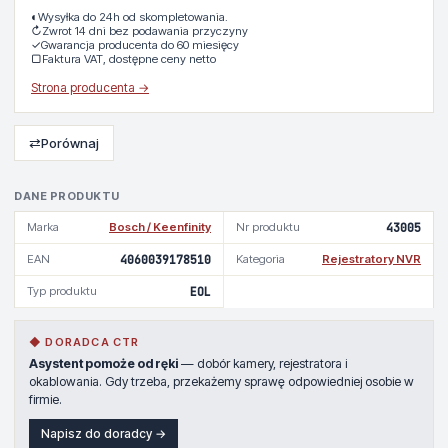
◐
Wysyłka do 24h od skompletowania.
↻
Zwrot 14 dni bez podawania przyczyny
✓
Gwarancja producenta do 60 miesięcy
▢
Faktura VAT, dostępne ceny netto
Strona producenta →
⇄
Porównaj
DANE PRODUKTU
Marka
Bosch / Keenfinity
Nr produktu
43005
EAN
4060039178510
Kategoria
Rejestratory NVR
Typ produktu
EOL
◆ DORADCA CTR
Asystent pomoże od ręki
— dobór kamery, rejestratora i
okablowania. Gdy trzeba, przekażemy sprawę odpowiedniej osobie w
firmie.
Napisz do doradcy →