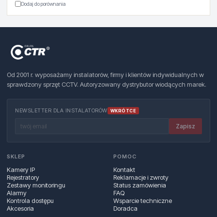
Dodaj do porównania
Od 2001 r. wyposażamy instalatorów, firmy i klientów indywidualnych w
sprawdzony sprzęt CCTV. Autoryzowany dystrybutor wiodących marek.
NEWSLETTER DLA INSTALATORÓW
WKRÓTCE
Zapisz
SKLEP
POMOC
Kamery IP
Kontakt
Rejestratory
Reklamacje i zwroty
Zestawy monitoringu
Status zamówienia
Alarmy
FAQ
Kontrola dostępu
Wsparcie techniczne
Akcesoria
Doradca