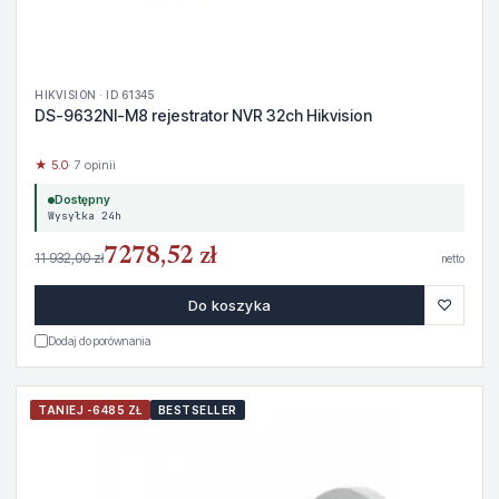
HIKVISION · ID 61345
DS-9632NI-M8 rejestrator NVR 32ch Hikvision
★ 5.0
· 7 opinii
Dostępny
Wysyłka 24h
7278,52 zł
11 932,00 zł
netto
♡
Do koszyka
Dodaj do porównania
TANIEJ -6485 ZŁ
BESTSELLER