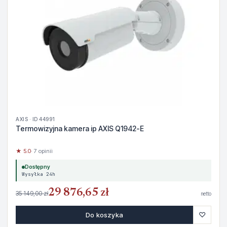
AXIS · ID 44991
Termowizyjna kamera ip AXIS Q1942-E
★ 5.0
· 7 opinii
Dostępny
Wysyłka 24h
29 876,65 zł
35 149,00 zł
netto
♡
Do koszyka