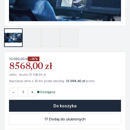
10 080,00 zł
−15%
8568,00 zł
netto · brutto 10 538,64 zł
Najniższa cena z 30 dni przed obniżką:
12 398,40 zł
brutto
−
+
● Dostępny
Do koszyka
♡ Dodaj do ulubionych