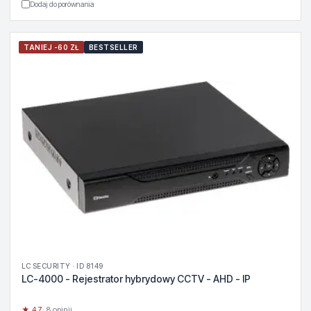
Dodaj do porównania
TANIEJ -60 ZŁ
BESTSELLER
LC SECURITY · ID 8149
LC-4000 - Rejestrator hybrydowy CCTV - AHD - IP
★ 4.7
· 8 opinii