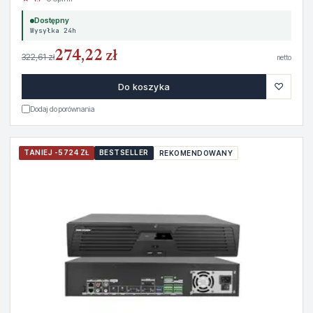
Dostępny
Wysyłka 24h
274,22 zł
322,61 zł
netto
♡
Do koszyka
Dodaj do porównania
TANIEJ -5724 ZŁ
BESTSELLER
REKOMENDOWANY