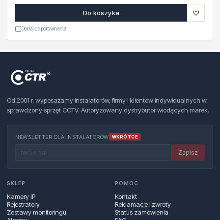
♡
Do koszyka
Dodaj do porównania
Od 2001 r. wyposażamy instalatorów, firmy i klientów indywidualnych w
sprawdzony sprzęt CCTV. Autoryzowany dystrybutor wiodących marek.
NEWSLETTER DLA INSTALATORÓW
WKRÓTCE
Zapisz
SKLEP
POMOC
Kamery IP
Kontakt
Rejestratory
Reklamacje i zwroty
Zestawy monitoringu
Status zamówienia