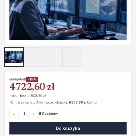
5556,00 zł
−15%
4722,60 zł
netto · brutto 5808,80 zł
Najniższa cena z 30 dni przed obniżką:
6833,88 zł
brutto
−
+
● Dostępny
Do koszyka