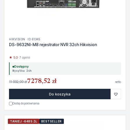
HIKVISION · ID 61345
DS-9632NI-M8 rejestrator NVR 32ch Hikvision
★ 5.0
· 7 opinii
Dostępny
Wysyłka 24h
7278,52 zł
11 932,00 zł
netto
♡
Do koszyka
Dodaj do porównania
TANIEJ -6485 ZŁ
BESTSELLER