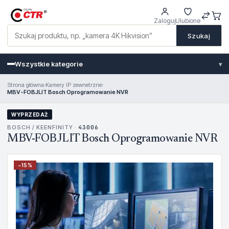
Zaloguj
Ulubione
Szukaj
Wszystkie kategorie
▾
Strona główna
›
Kamery IP zewnetrzne
›
MBV-FOBJLIT Bosch Oprogramowanie NVR
WYPRZEDAŻ
BOSCH / KEENFINITY ·
43006
MBV-FOBJLIT Bosch Oprogramowanie NVR
−
15
%