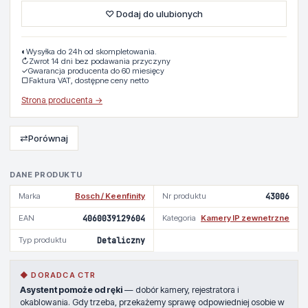
♡ Dodaj do ulubionych
◐
Wysyłka do 24h od skompletowania.
↻
Zwrot 14 dni bez podawania przyczyny
✓
Gwarancja producenta do 60 miesięcy
▢
Faktura VAT, dostępne ceny netto
Strona producenta →
⇄
Porównaj
DANE PRODUKTU
Marka
Bosch / Keenfinity
Nr produktu
43006
EAN
4060039129604
Kategoria
Kamery IP zewnetrzne
Typ produktu
Detaliczny
◆ DORADCA CTR
Asystent pomoże od ręki
— dobór kamery, rejestratora i
okablowania. Gdy trzeba, przekażemy sprawę odpowiedniej osobie w