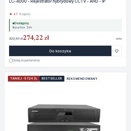
LC-4000 - Rejestrator hybrydowy CCTV - AHD - IP
★ 4.7
· 8 opinii
Dostępny
Wysyłka 24h
274,22 zł
322,61 zł
netto
♡
Do koszyka
Dodaj do porównania
TANIEJ -5724 ZŁ
BESTSELLER
REKOMENDOWANY