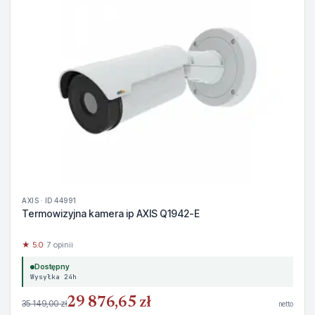
AXIS · ID 44991
Termowizyjna kamera ip AXIS Q1942-E
★ 5.0
· 7 opinii
Dostępny
Wysyłka 24h
29 876,65 zł
35 149,00 zł
netto