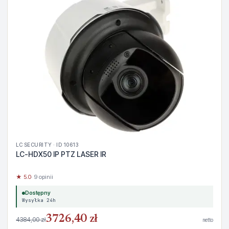
LC SECURITY · ID 10613
LC-HDX50 IP PTZ LASER IR
★ 5.0
· 9 opinii
Dostępny
Wysyłka 24h
3726,40 zł
4384,00 zł
netto