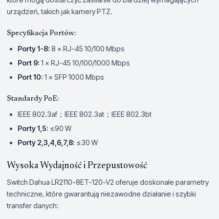
urządzeń, takich jak kamery PTZ.
Specyfikacja Portów:
Porty 1-8:
8 × RJ-45 10/100 Mbps
Port 9:
1 × RJ-45 10/100/1000 Mbps
Port 10:
1 × SFP 1000 Mbps
Standardy PoE:
IEEE 802.3af；IEEE 802.3at；IEEE 802.3bt
Porty 1,5:
≤90 W
Porty 2,3,4,6,7,8:
≤30 W
Wysoka Wydajność i Przepustowość
Switch Dahua LR2110-8ET-120-V2 oferuje doskonałe parametry
techniczne, które gwarantują niezawodne działanie i szybki
transfer danych: