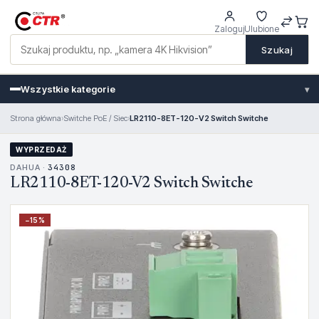
Zaloguj
Ulubione
Szukaj
Wszystkie kategorie
▾
Strona główna
›
Switche PoE / Siec
›
LR2110-8ET-120-V2 Switch Switche
WYPRZEDAŻ
DAHUA ·
34308
LR2110-8ET-120-V2 Switch Switche
−
15
%