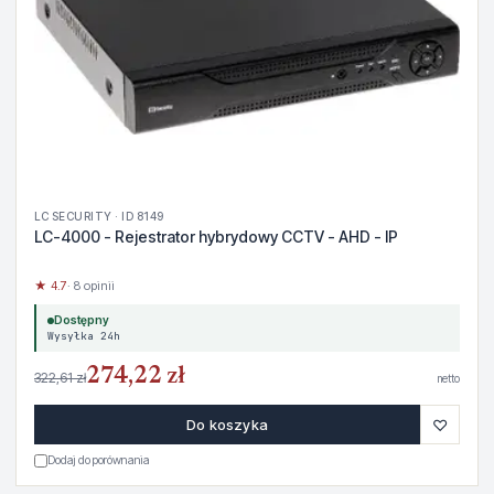
LC SECURITY · ID 8149
LC-4000 - Rejestrator hybrydowy CCTV - AHD - IP
★ 4.7
· 8 opinii
Dostępny
Wysyłka 24h
274,22 zł
322,61 zł
netto
♡
Do koszyka
Dodaj do porównania