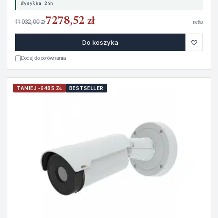
Wysyłka 24h
7278,52 zł
11 932,00 zł
netto
♡
Do koszyka
Dodaj do porównania
TANIEJ -6485 ZŁ
BESTSELLER