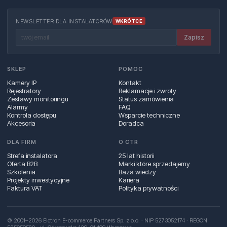
NEWSLETTER DLA INSTALATORÓW
WKRÓTCE
Zapisz
SKLEP
POMOC
Kamery IP
Kontakt
Rejestratory
Reklamacje i zwroty
Zestawy monitoringu
Status zamówienia
Alarmy
FAQ
Kontrola dostępu
Wsparcie techniczne
Akcesoria
Doradca
DLA FIRM
O CTR
Strefa instalatora
25 lat historii
Oferta B2B
Marki które sprzedajemy
Szkolenia
Baza wiedzy
Projekty inwestycyjne
Kariera
Faktura VAT
Polityka prywatności
© 2001–2026 Elctron E-commerce Partners Sp. z o.o. · NIP 5273052174 · REGON