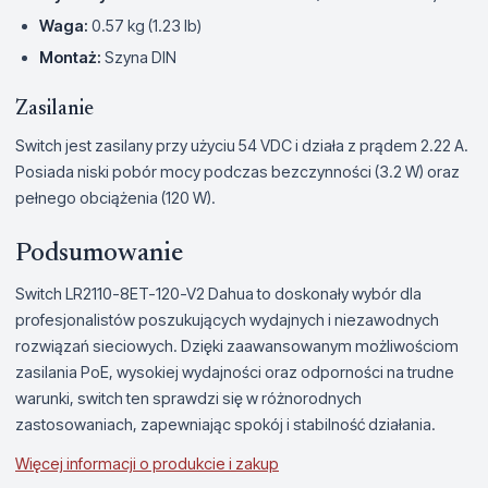
Waga:
0.57 kg (1.23 lb)
Montaż:
Szyna DIN
Zasilanie
Switch jest zasilany przy użyciu 54 VDC i działa z prądem 2.22 A.
Posiada niski pobór mocy podczas bezczynności (3.2 W) oraz
pełnego obciążenia (120 W).
Podsumowanie
Switch LR2110-8ET-120-V2 Dahua to doskonały wybór dla
profesjonalistów poszukujących wydajnych i niezawodnych
rozwiązań sieciowych. Dzięki zaawansowanym możliwościom
zasilania PoE, wysokiej wydajności oraz odporności na trudne
warunki, switch ten sprawdzi się w różnorodnych
zastosowaniach, zapewniając spokój i stabilność działania.
Więcej informacji o produkcie i zakup