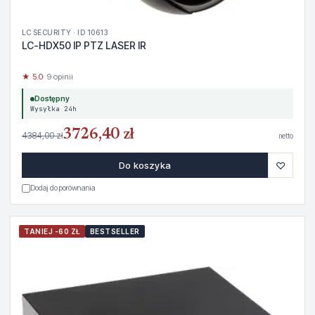
LC SECURITY · ID 10613
LC-HDX50 IP PTZ LASER IR
★ 5.0
· 9 opinii
Dostępny
Wysyłka 24h
3726,40 zł
4384,00 zł
netto
♡
Do koszyka
Dodaj do porównania
TANIEJ -60 ZŁ
BESTSELLER