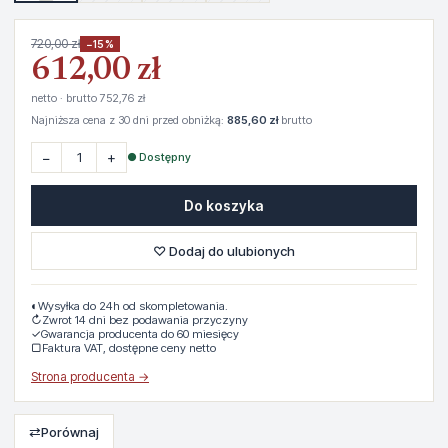
720,00 zł
−15%
612,00 zł
netto · brutto 752,76 zł
Najniższa cena z 30 dni przed obniżką:
885,60 zł
brutto
−
+
● Dostępny
Do koszyka
♡ Dodaj do ulubionych
◐
Wysyłka do 24h od skompletowania.
↻
Zwrot 14 dni bez podawania przyczyny
✓
Gwarancja producenta do 60 miesięcy
▢
Faktura VAT, dostępne ceny netto
Strona producenta →
⇄
Porównaj