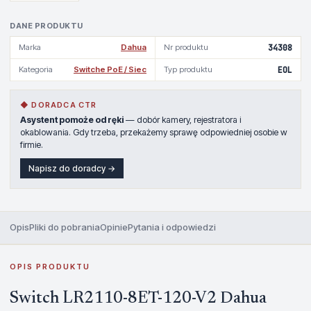
DANE PRODUKTU
Marka
Dahua
Nr produktu
34308
Kategoria
Switche PoE / Siec
Typ produktu
EOL
◆ DORADCA CTR
Asystent pomoże od ręki
— dobór kamery, rejestratora i
okablowania. Gdy trzeba, przekażemy sprawę odpowiedniej osobie w
firmie.
Napisz do doradcy →
Opis
Pliki do pobrania
Opinie
Pytania i odpowiedzi
OPIS PRODUKTU
Switch LR2110-8ET-120-V2 Dahua