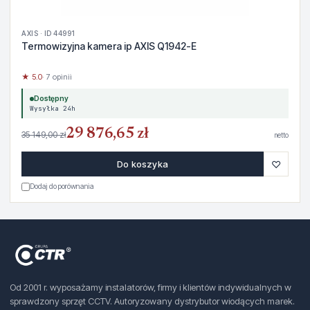
AXIS · ID 44991
Termowizyjna kamera ip AXIS Q1942-E
★ 5.0
· 7 opinii
Dostępny
Wysyłka 24h
29 876,65 zł
35 149,00 zł
netto
♡
Do koszyka
Dodaj do porównania
Od 2001 r. wyposażamy instalatorów, firmy i klientów indywidualnych w
sprawdzony sprzęt CCTV. Autoryzowany dystrybutor wiodących marek.