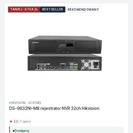
TANIEJ -5724 ZŁ
BESTSELLER
REKOMENDOWANY
HIKVISION · ID 61345
DS-9632NI-M8 rejestrator NVR 32ch Hikvision
★ 5.0
· 7 opinii
Dostępny