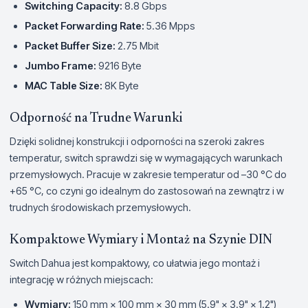
Switching Capacity:
8.8 Gbps
Packet Forwarding Rate:
5.36 Mpps
Packet Buffer Size:
2.75 Mbit
Jumbo Frame:
9216 Byte
MAC Table Size:
8K Byte
Odporność na Trudne Warunki
Dzięki solidnej konstrukcji i odporności na szeroki zakres
temperatur, switch sprawdzi się w wymagających warunkach
przemysłowych. Pracuje w zakresie temperatur od –30 °C do
+65 °C, co czyni go idealnym do zastosowań na zewnątrz i w
trudnych środowiskach przemysłowych.
Kompaktowe Wymiary i Montaż na Szynie DIN
Switch Dahua jest kompaktowy, co ułatwia jego montaż i
integrację w różnych miejscach:
Wymiary:
150 mm × 100 mm × 30 mm (5.9" × 3.9" × 1.2")