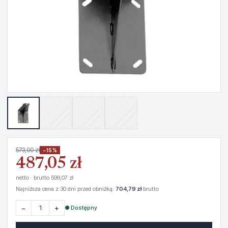
573,00 zł
−15%
487,05 zł
netto · brutto 599,07 zł
Najniższa cena z 30 dni przed obniżką:
704,79 zł
brutto
−
+
● Dostępny