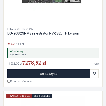
HIKVISION · ID 61345
DS-9632NI-M8 rejestrator NVR 32ch Hikvision
★ 5.0
· 7 opinii
Dostępny
Wysyłka 24h
7278,52 zł
11 932,00 zł
netto
♡
Do koszyka
Dodaj do porównania
TANIEJ -6485 ZŁ
BESTSELLER