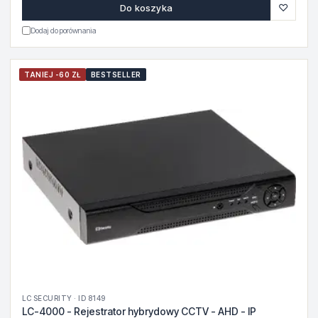
♡
Do koszyka
Dodaj do porównania
TANIEJ -60 ZŁ
BESTSELLER
LC SECURITY · ID 8149
LC-4000 - Rejestrator hybrydowy CCTV - AHD - IP