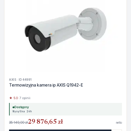
AXIS · ID 44991
Termowizyjna kamera ip AXIS Q1942-E
★ 5.0
· 7 opinii
Dostępny
Wysyłka 24h
29 876,65 zł
35 149,00 zł
netto