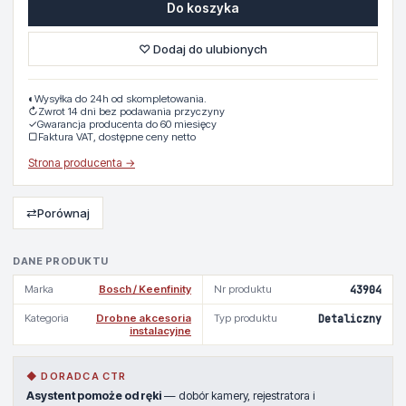
Do koszyka
♡ Dodaj do ulubionych
◐
Wysyłka do 24h od skompletowania.
↻
Zwrot 14 dni bez podawania przyczyny
✓
Gwarancja producenta do 60 miesięcy
▢
Faktura VAT, dostępne ceny netto
Strona producenta →
⇄
Porównaj
DANE PRODUKTU
Marka
Bosch / Keenfinity
Nr produktu
43904
Kategoria
Drobne akcesoria
Typ produktu
Detaliczny
instalacyjne
◆ DORADCA CTR
Asystent pomoże od ręki
— dobór kamery, rejestratora i