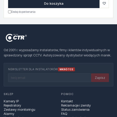
♡
Do koszyka
Dodaj do porównania
Od 2001 r. wyposażamy instalatorów, firmy i klientów indywidualnych w
sprawdzony sprzęt CCTV. Autoryzowany dystrybutor wiodących marek.
NEWSLETTER DLA INSTALATORÓW
WKRÓTCE
Zapisz
SKLEP
POMOC
Kamery IP
Kontakt
Rejestratory
Reklamacje i zwroty
Zestawy monitoringu
Status zamówienia
Alarmy
FAQ