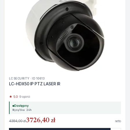
LC SECURITY · ID 10613
LC-HDX50 IP PTZ LASER IR
★ 5.0
· 9 opinii
Dostępny
Wysyłka 24h
3726,40 zł
4384,00 zł
netto