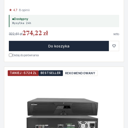
★ 4.7
· 8 opinii
Dostępny
Wysyłka 24h
274,22 zł
322,61 zł
netto
♡
Do koszyka
Dodaj do porównania
TANIEJ -5724 ZŁ
BESTSELLER
REKOMENDOWANY