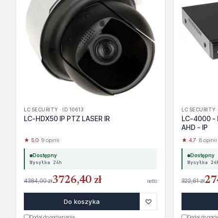
LC SECURITY · ID 10613
LC SECURITY ·
LC-HDX50 IP PTZ LASER IR
LC-4000 - 
AHD - IP
★ 5.0
· 9 opinii
★ 4.7
· 8 opinii
Dostępny
Dostępny
Wysyłka 24h
Wysyłka 24
3726,40 zł
27
4384,00 zł
322,61 zł
netto
♡
Do koszyka
Dodaj do porównania
Dodaj do por