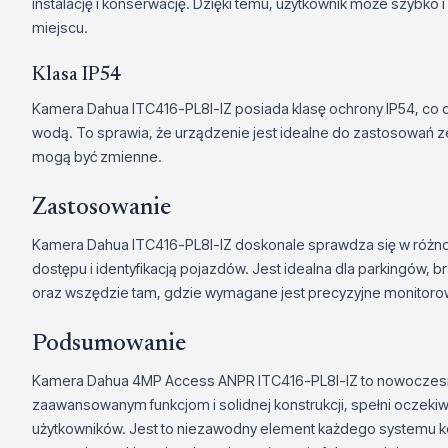
instalację i konserwację. Dzięki temu, użytkownik może szyb
miejscu.
Klasa IP54
Kamera Dahua ITC416-PL8I-IZ posiada klasę ochrony IP54, co oz
wodą. To sprawia, że urządzenie jest idealne do zastosowań 
mogą być zmienne.
Zastosowanie
Kamera Dahua ITC416-PL8I-IZ doskonale sprawdza się w różno
dostępu i identyfikacją pojazdów. Jest idealna dla parkingów,
oraz wszędzie tam, gdzie wymagane jest precyzyjne monitoro
Podsumowanie
Kamera Dahua 4MP Access ANPR ITC416-PL8I-IZ to nowoczesne
zaawansowanym funkcjom i solidnej konstrukcji, spełni oczeki
użytkowników. Jest to niezawodny element każdego systemu kont