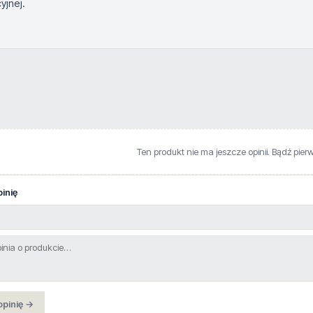
yjnej.
Ten produkt nie ma jeszcze opinii. Bądź pier
inię
opinię →