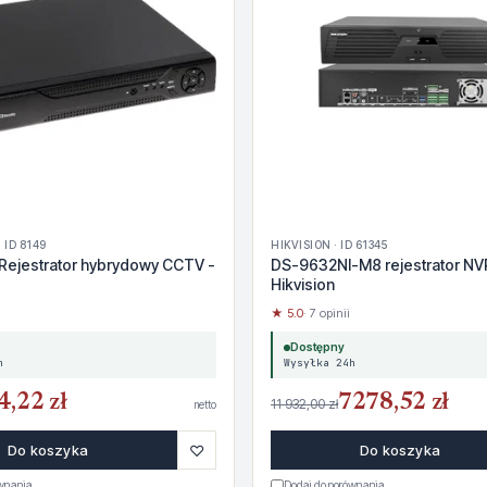
 ID 8149
HIKVISION · ID 61345
Rejestrator hybrydowy CCTV -
DS-9632NI-M8 rejestrator NV
Hikvision
★ 5.0
· 7 opinii
Dostępny
h
Wysyłka 24h
4,22 zł
7278,52 zł
11 932,00 zł
netto
♡
Do koszyka
Do koszyka
ównania
Dodaj do porównania