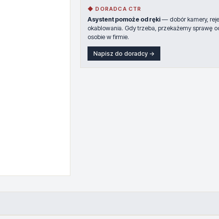
◆ DORADCA CTR
Asystent pomoże od ręki
— dobór kamery, rejes
okablowania. Gdy trzeba, przekażemy sprawę o
osobie w firmie.
Napisz do doradcy →