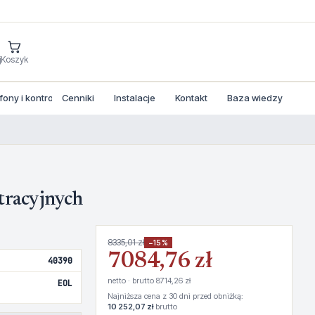
j
Koszyk
ny i kontrola dostepu
Cenniki
Instalacje
Kontakt
Baza wiedzy
stracyjnych
8335,01 zł
−15%
7084,76 zł
40390
netto · brutto 8714,26 zł
EOL
Najniższa cena z 30 dni przed obniżką:
10 252,07 zł
brutto