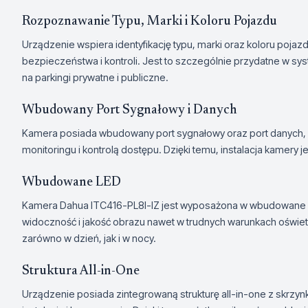
Rozpoznawanie Typu, Marki i Koloru Pojazdu
Urządzenie wspiera identyfikację typu, marki oraz koloru poj
bezpieczeństwa i kontroli. Jest to szczególnie przydatne w sy
na parkingi prywatne i publiczne.
Wbudowany Port Sygnałowy i Danych
Kamera posiada wbudowany port sygnałowy oraz port danych, c
monitoringu i kontrolą dostępu. Dzięki temu, instalacja kamery jes
Wbudowane LED
Kamera Dahua ITC416-PL8I-IZ jest wyposażona w wbudowane d
widoczność i jakość obrazu nawet w trudnych warunkach oświet
zarówno w dzień, jak i w nocy.
Struktura All-in-One
Urządzenie posiada zintegrowaną strukturę all-in-one z skrzy