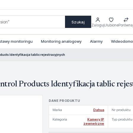
Szukaj
Zaloguj
Ulubione
Porówna
stawy monitoringu
Monitoring analogowy
Alarmy
Wideodomofo
ducts Identyfikacja tablic rejestracyjnych
rol Products Identyfikacja tablic reje
DANE PRODUKTU
Marka
Dahua
Nr produktu
Kategoria
Kamery IP
Typ produktu
zewnetrzne