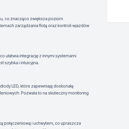
azdu, co znacząco zwiększa poziom
stemach zarządzania flotą oraz kontroli wjazdów
o ułatwia integrację z innymi systemami
t szybka i intuicyjna.
iody LED, które zapewniają doskonałą
leniowych. Pozwala to na skuteczny monitoring
nką połączeniową i uchwytem, co upraszcza