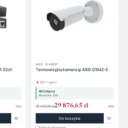
AXIS · ID 44991
R 32ch
Termowizyjna kamera ip AXIS Q1942-E
★ 5.0
· 7 opinii
Dostępny
Wysyłka 24h
29 876,65 zł
35 149,00 zł
netto
netto
♡
♡
Do koszyka
Dodaj do porównania