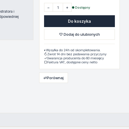
−
+
● Dostępny
tratora i
dpowiedniej
Do koszyka
♡ Dodaj do ulubionych
◐
Wysyłka do 24h od skompletowania.
↻
Zwrot 14 dni bez podawania przyczyny
✓
Gwarancja producenta do 60 miesięcy
▢
Faktura VAT, dostępne ceny netto
⇄
Porównaj