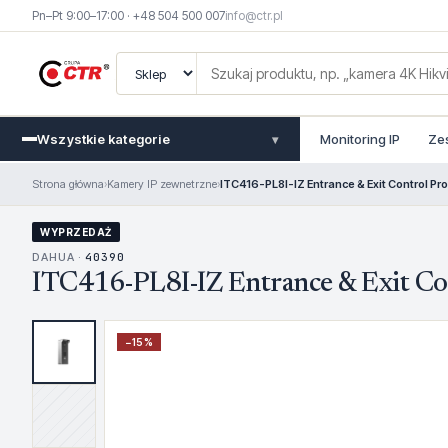
Pn–Pt 9:00–17:00 · +48 504 500 007
info@ctr.pl
Wszystkie kategorie
Monitoring IP
Ze
▾
Strona główna
›
Kamery IP zewnetrzne
›
ITC416-PL8I-IZ Entrance & Exit Control Pro
WYPRZEDAŻ
DAHUA ·
40390
ITC416-PL8I-IZ Entrance & Exit Cont
−
15
%