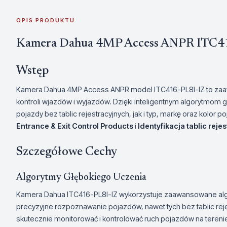
OPIS PRODUKTU
Kamera Dahua 4MP Access ANPR ITC41
Wstęp
Kamera Dahua 4MP Access ANPR model ITC416-PL8I-IZ to za
kontroli wjazdów i wyjazdów. Dzięki inteligentnym algorytmom
pojazdy bez tablic rejestracyjnych, jak i typ, markę oraz kolor
Entrance & Exit Control Products
i
Identyfikacja tablic reje
Szczegółowe Cechy
Algorytmy Głębokiego Uczenia
Kamera Dahua ITC416-PL8I-IZ wykorzystuje zaawansowane algo
precyzyjne rozpoznawanie pojazdów, nawet tych bez tablic rej
skutecznie monitorować i kontrolować ruch pojazdów na terenie