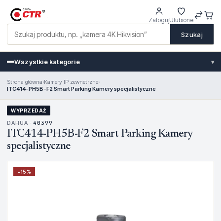
Zaloguj
Ulubione
Szukaj
Wszystkie kategorie
▾
Strona główna
›
Kamery IP zewnetrzne
›
ITC414-PH5B-F2 Smart Parking Kamery specjalistyczne
WYPRZEDAŻ
DAHUA ·
40399
ITC414-PH5B-F2 Smart Parking Kamery
specjalistyczne
−
15
%