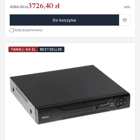
3726,40 zł
4384,00 zł
netto
♡
Do koszyka
Dodaj do porównania
TANIEJ -60 ZŁ
BESTSELLER