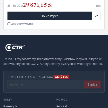
29 876,65 zł
35 149,00 zł
netto
♡
Do koszyka
Dodaj do porównania
Od 2001 r. wyposażamy instalatorów, firmy i klientów indywidualnych w
sprawdzony sprzęt CCTV. Autoryzowany dystrybutor wiodących marek.
NEWSLETTER DLA INSTALATORÓW
WKRÓTCE
Zapisz
SKLEP
POMOC
Kamery IP
Kontakt