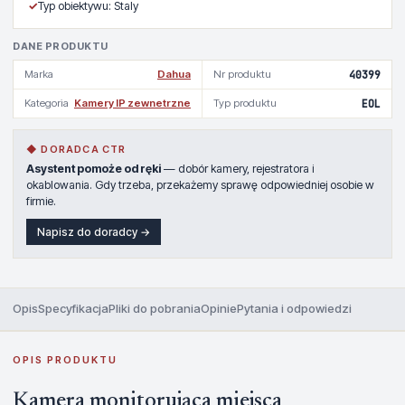
✓
Typ obiektywu: Staly
DANE PRODUKTU
Marka
Dahua
Nr produktu
40399
Kategoria
Kamery IP zewnetrzne
Typ produktu
EOL
◆ DORADCA CTR
Asystent pomoże od ręki
— dobór kamery, rejestratora i
okablowania. Gdy trzeba, przekażemy sprawę odpowiedniej osobie w
firmie.
Napisz do doradcy →
Opis
Specyfikacja
Pliki do pobrania
Opinie
Pytania i odpowiedzi
OPIS PRODUKTU
Kamera monitorująca miejsca