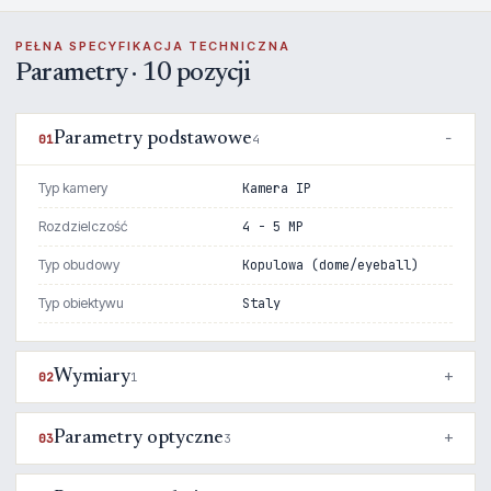
PEŁNA SPECYFIKACJA TECHNICZNA
Parametry · 10 pozycji
Parametry podstawowe
01
4
Typ kamery
Kamera IP
Rozdzielczość
4 - 5 MP
Typ obudowy
Kopulowa (dome/eyeball)
Typ obiektywu
Staly
Wymiary
02
1
Parametry optyczne
03
3