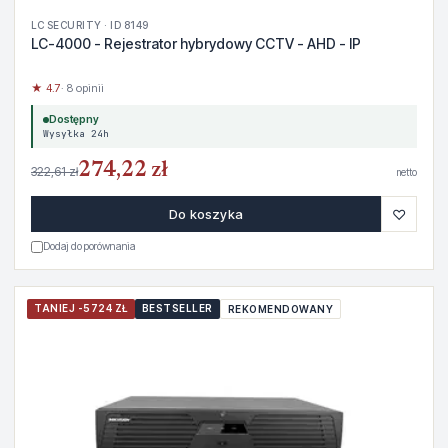
LC SECURITY · ID 8149
LC-4000 - Rejestrator hybrydowy CCTV - AHD - IP
★ 4.7
· 8 opinii
Dostępny
Wysyłka 24h
274,22 zł
322,61 zł
netto
♡
Do koszyka
Dodaj do porównania
TANIEJ -5724 ZŁ
BESTSELLER
REKOMENDOWANY