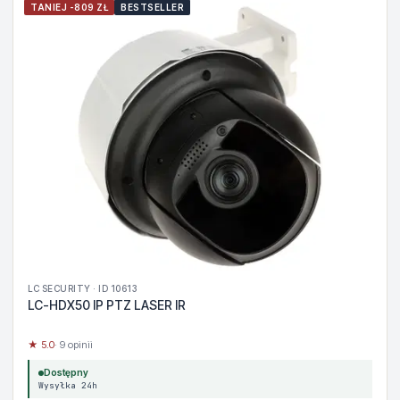
TANIEJ -809 ZŁ
BESTSELLER
LC SECURITY · ID 10613
LC-HDX50 IP PTZ LASER IR
★ 5.0
· 9 opinii
Dostępny
Wysyłka 24h