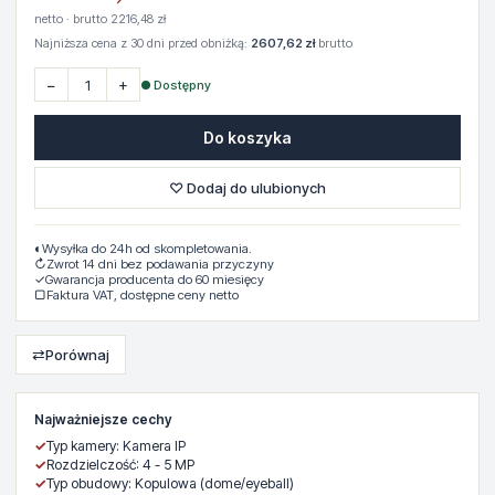
netto · brutto 2216,48 zł
Najniższa cena z 30 dni przed obniżką:
2607,62 zł
brutto
−
+
● Dostępny
Do koszyka
♡ Dodaj do ulubionych
◐
Wysyłka do 24h od skompletowania.
↻
Zwrot 14 dni bez podawania przyczyny
✓
Gwarancja producenta do 60 miesięcy
▢
Faktura VAT, dostępne ceny netto
⇄
Porównaj
Najważniejsze cechy
✓
Typ kamery: Kamera IP
✓
Rozdzielczość: 4 - 5 MP
✓
Typ obudowy: Kopulowa (dome/eyeball)