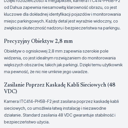
Dzięki rozdzielczości 4 megapikseli, kamera ITC414-PH5B-F2
od Dahua zapewnia niesamowitą klarowność obrazu, co jest
kluczowe dla dokładnej identyfikacji pojazdów i monitorowania
miejsc parkingowych. Każdy detal jest wyraźnie widoczny, co
zwiększa skuteczność nadzoru i bezpieczeństwa na parkingu.
Precyzyjny Obiektyw 2,8 mm
Obiektyw o ogniskowej 2,8 mm zapewnia szerokie pole
widzenia, co jest idealnym rozwiązaniem do monitorowania
większych obszarów, takich jak parkingi. Dzięki temu użytkownik
ma pewność, że nic nie umknie jego uwadze.
Zasilanie Poprzez Kaskadę Kabli Sieciowych (48
VDC)
Kamera ITC414-PH5B-F2 jest zasilana poprzez kaskadę kabli
sieciowych, co umożliwia łatwą instalację i niezawodne
działanie. Standard zasilania 48 VDC gwarantuje stabilność i
bezpieczeństwo użycia.