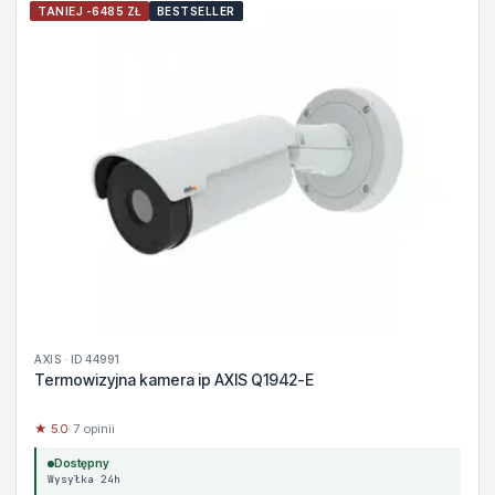
TANIEJ -6485 ZŁ
BESTSELLER
AXIS · ID 44991
Termowizyjna kamera ip AXIS Q1942-E
★ 5.0
· 7 opinii
Dostępny
Wysyłka 24h