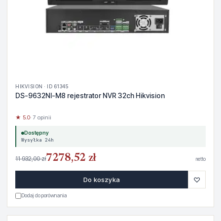
HIKVISION · ID 61345
DS-9632NI-M8 rejestrator NVR 32ch Hikvision
★ 5.0
· 7 opinii
Dostępny
Wysyłka 24h
7278,52 zł
11 932,00 zł
netto
♡
Do koszyka
Dodaj do porównania