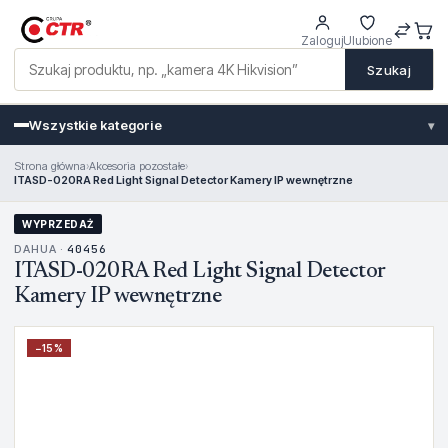
Zaloguj
Ulubione
Szukaj
Wszystkie kategorie
▾
Strona główna
›
Akcesoria pozostałe
›
ITASD-020RA Red Light Signal Detector Kamery IP wewnętrzne
WYPRZEDAŻ
DAHUA ·
40456
ITASD-020RA Red Light Signal Detector
Kamery IP wewnętrzne
−
15
%