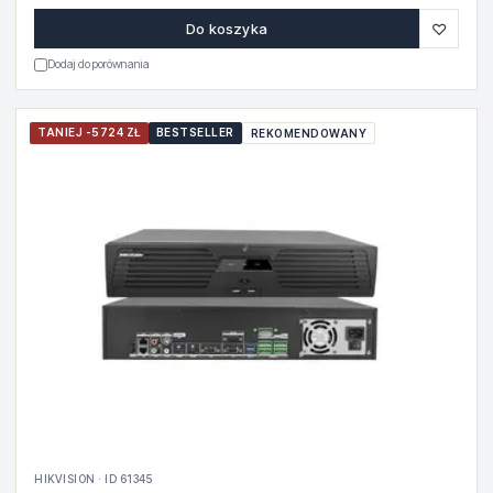
♡
Do koszyka
Dodaj do porównania
TANIEJ -5724 ZŁ
BESTSELLER
REKOMENDOWANY
HIKVISION · ID 61345