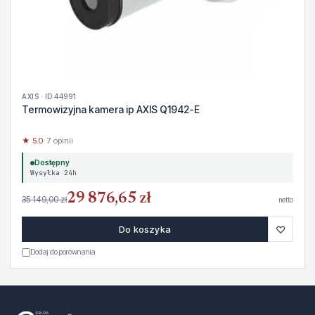
AXIS · ID 44991
Termowizyjna kamera ip AXIS Q1942-E
★ 5.0
· 7 opinii
Dostępny
Wysyłka 24h
29 876,65 zł
35 149,00 zł
netto
♡
Do koszyka
Dodaj do porównania