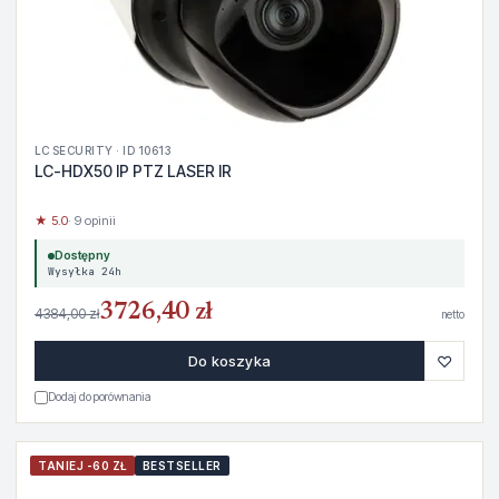
LC SECURITY · ID 10613
LC-HDX50 IP PTZ LASER IR
★ 5.0
· 9 opinii
Dostępny
Wysyłka 24h
3726,40 zł
4384,00 zł
netto
♡
Do koszyka
Dodaj do porównania
TANIEJ -60 ZŁ
BESTSELLER