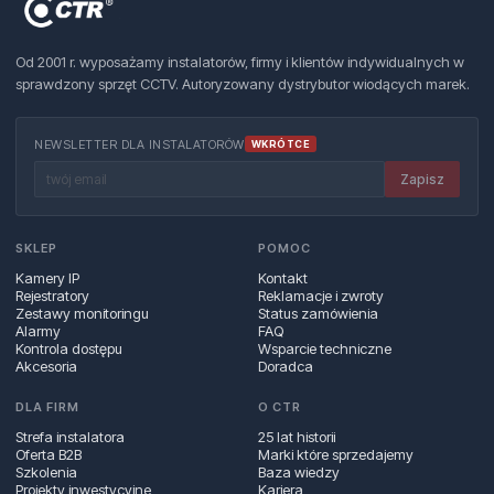
Od 2001 r. wyposażamy instalatorów, firmy i klientów indywidualnych w
sprawdzony sprzęt CCTV. Autoryzowany dystrybutor wiodących marek.
NEWSLETTER DLA INSTALATORÓW
WKRÓTCE
Zapisz
SKLEP
POMOC
Kamery IP
Kontakt
Rejestratory
Reklamacje i zwroty
Zestawy monitoringu
Status zamówienia
Alarmy
FAQ
Kontrola dostępu
Wsparcie techniczne
Akcesoria
Doradca
DLA FIRM
O CTR
Strefa instalatora
25 lat historii
Oferta B2B
Marki które sprzedajemy
Szkolenia
Baza wiedzy
Projekty inwestycyjne
Kariera