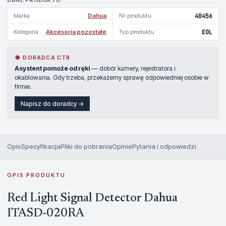
DANE PRODUKTU
Marka
Dahua
Nr produktu
40456
Kategoria
Akcesoria pozostałe
Typ produktu
EOL
◆ DORADCA CTR
Asystent pomoże od ręki
— dobór kamery, rejestratora i
okablowania. Gdy trzeba, przekażemy sprawę odpowiedniej osobie w
firmie.
Napisz do doradcy →
Opis
Specyfikacja
Pliki do pobrania
Opinie
Pytania i odpowiedzi
OPIS PRODUKTU
Red Light Signal Detector Dahua
ITASD-020RA