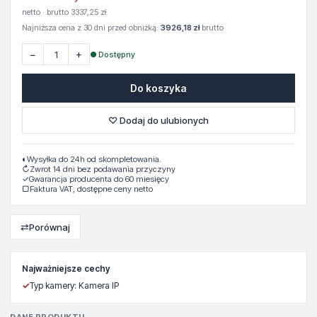
netto · brutto 3337,25 zł
Najniższa cena z 30 dni przed obniżką:
3926,18 zł
brutto
−
+
● Dostępny
Do koszyka
♡ Dodaj do ulubionych
◐
Wysyłka do 24h od skompletowania.
↻
Zwrot 14 dni bez podawania przyczyny
✓
Gwarancja producenta do 60 miesięcy
▢
Faktura VAT, dostępne ceny netto
⇄
Porównaj
Najważniejsze cechy
✓
Typ kamery: Kamera IP