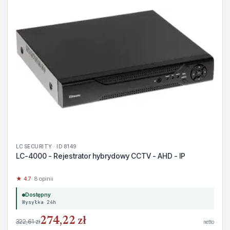
LC SECURITY · ID 8149
LC-4000 - Rejestrator hybrydowy CCTV - AHD - IP
★ 4.7
· 8 opinii
Dostępny
Wysyłka 24h
274,22 zł
322,61 zł
netto