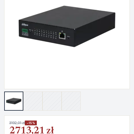
3192,01 zł
−15%
2713,21 zł