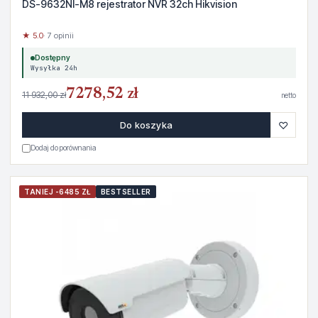
DS-9632NI-M8 rejestrator NVR 32ch Hikvision
★ 5.0
· 7 opinii
Dostępny
Wysyłka 24h
7278,52 zł
11 932,00 zł
netto
♡
Do koszyka
Dodaj do porównania
TANIEJ -6485 ZŁ
BESTSELLER