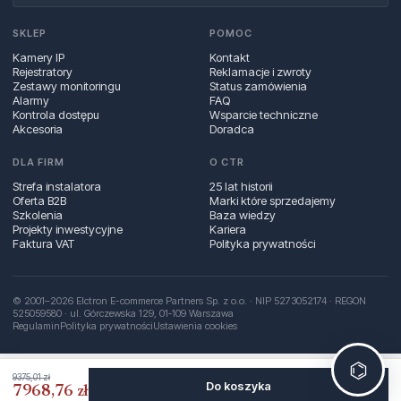
SKLEP
POMOC
Kamery IP
Kontakt
Rejestratory
Reklamacje i zwroty
Zestawy monitoringu
Status zamówienia
Alarmy
FAQ
Kontrola dostępu
Wsparcie techniczne
Akcesoria
Doradca
DLA FIRM
O CTR
Strefa instalatora
25 lat historii
Oferta B2B
Marki które sprzedajemy
Szkolenia
Baza wiedzy
Projekty inwestycyjne
Kariera
Faktura VAT
Polityka prywatności
© 2001–2026 Elctron E-commerce Partners Sp. z o.o. · NIP 5273052174 · REGON
525059580 · ul. Górczewska 129, 01‑109 Warszawa
Regulamin
Polityka prywatności
Ustawienia cookies
⌬
9375,01 zł
Do koszyka
7968,76 zł