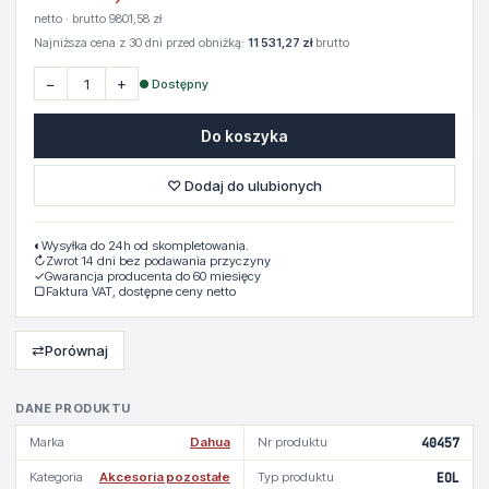
netto · brutto 9801,58 zł
Najniższa cena z 30 dni przed obniżką:
11 531,27 zł
brutto
−
+
● Dostępny
Do koszyka
♡ Dodaj do ulubionych
◐
Wysyłka do 24h od skompletowania.
↻
Zwrot 14 dni bez podawania przyczyny
✓
Gwarancja producenta do 60 miesięcy
▢
Faktura VAT, dostępne ceny netto
⇄
Porównaj
DANE PRODUKTU
Marka
Dahua
Nr produktu
40457
Kategoria
Akcesoria pozostałe
Typ produktu
EOL