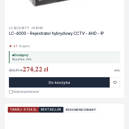
LC SECURITY · ID 8149
LC-4000 - Rejestrator hybrydowy CCTV - AHD - IP
★ 4.7
· 8 opinii
Dostępny
Wysyłka 24h
274,22 zł
322,61 zł
netto
♡
Do koszyka
Dodaj do porównania
TANIEJ -5724 ZŁ
BESTSELLER
REKOMENDOWANY