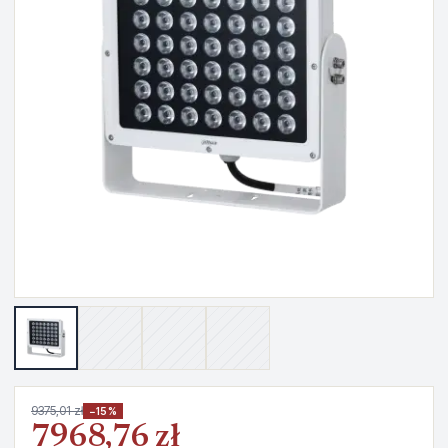
9375,01 zł
−15%
7968,76 zł