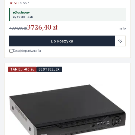
★ 5.0
· 9 opinii
Dostępny
Wysyłka 24h
3726,40 zł
4384,00 zł
netto
♡
Do koszyka
Dodaj do porównania
TANIEJ -60 ZŁ
BESTSELLER