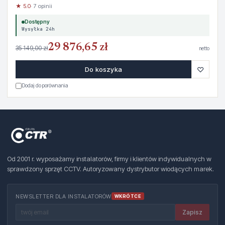
★ 5.0
· 7 opinii
Dostępny
Wysyłka 24h
29 876,65 zł
35 149,00 zł
netto
♡
Do koszyka
Dodaj do porównania
Od 2001 r. wyposażamy instalatorów, firmy i klientów indywidualnych w
sprawdzony sprzęt CCTV. Autoryzowany dystrybutor wiodących marek.
NEWSLETTER DLA INSTALATORÓW
WKRÓTCE
Zapisz