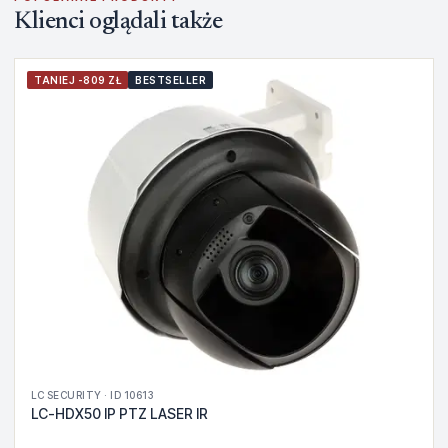
Klienci oglądali także
TANIEJ -809 ZŁ
BESTSELLER
LC SECURITY · ID 10613
LC-HDX50 IP PTZ LASER IR