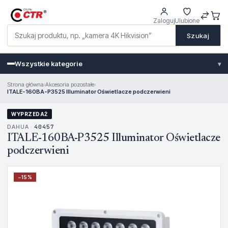
Zaloguj
Ulubione
Szukaj
Wszystkie kategorie
▾
Strona główna
›
Akcesoria pozostałe
›
ITALE-160BA-P3525 Illuminator Oświetlacze podczerwieni
WYPRZEDAŻ
DAHUA ·
40457
ITALE-160BA-P3525 Illuminator Oświetlacze
podczerwieni
−
15
%