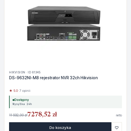
HIKVISION · ID 61345
DS-9632NI-M8 rejestrator NVR 32ch Hikvision
★ 5.0
· 7 opinii
Dostępny
Wysyłka 24h
7278,52 zł
11 932,00 zł
netto
♡
Do koszyka