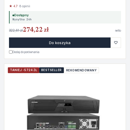
★ 4.7
· 8 opinii
Dostępny
Wysyłka 24h
274,22 zł
322,61 zł
netto
♡
Do koszyka
Dodaj do porównania
TANIEJ -5724 ZŁ
BESTSELLER
REKOMENDOWANY