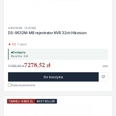
HIKVISION · ID 61345
DS-9632NI-M8 rejestrator NVR 32ch Hikvision
★ 5.0
· 7 opinii
Dostępny
Wysyłka 24h
7278,52 zł
11 932,00 zł
netto
♡
Do koszyka
Dodaj do porównania
TANIEJ -6485 ZŁ
BESTSELLER