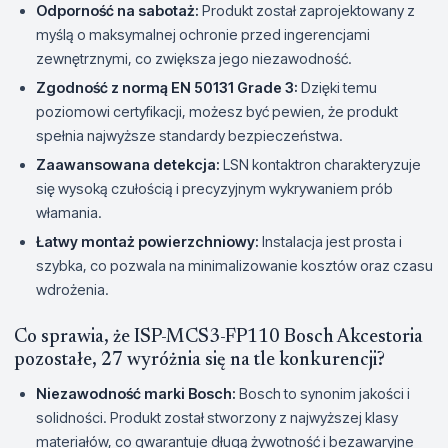
Odporność na sabotaż:
Produkt został zaprojektowany z
myślą o maksymalnej ochronie przed ingerencjami
zewnętrznymi, co zwiększa jego niezawodność.
Zgodność z normą EN 50131 Grade 3:
Dzięki temu
poziomowi certyfikacji, możesz być pewien, że produkt
spełnia najwyższe standardy bezpieczeństwa.
Zaawansowana detekcja:
LSN kontaktron charakteryzuje
się wysoką czułością i precyzyjnym wykrywaniem prób
włamania.
Łatwy montaż powierzchniowy:
Instalacja jest prosta i
szybka, co pozwala na minimalizowanie kosztów oraz czasu
wdrożenia.
Co sprawia, że ISP-MCS3-FP110 Bosch Akcestoria
pozostałe, 27 wyróżnia się na tle konkurencji?
Niezawodność marki Bosch:
Bosch to synonim jakości i
solidności. Produkt został stworzony z najwyższej klasy
materiałów, co gwarantuje długą żywotność i bezawaryjne