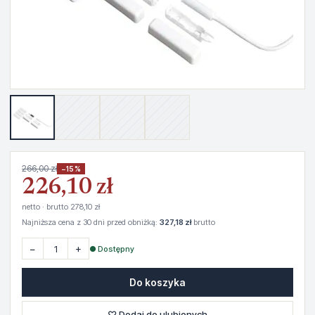
266,00 zł
−15%
226,10 zł
netto · brutto 278,10 zł
Najniższa cena z 30 dni przed obniżką:
327,18 zł
brutto
−
+
● Dostępny
Do koszyka
♡ Dodaj do ulubionych