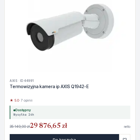
AXIS · ID 44991
Termowizyjna kamera ip AXIS Q1942-E
★ 5.0
· 7 opinii
Dostępny
Wysyłka 24h
29 876,65 zł
35 149,00 zł
netto
♡
Do koszyka