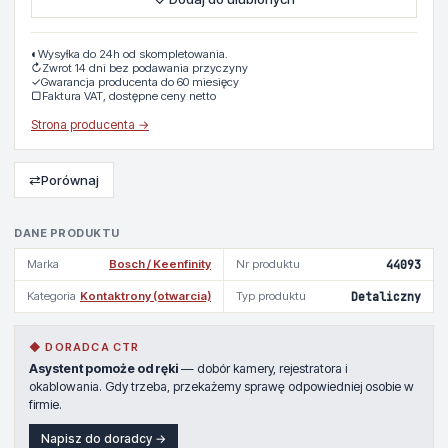
◐
Wysyłka do 24h od skompletowania.
↻
Zwrot 14 dni bez podawania przyczyny
✓
Gwarancja producenta do 60 miesięcy
▢
Faktura VAT, dostępne ceny netto
Strona producenta →
⇄
Porównaj
DANE PRODUKTU
Marka
Bosch / Keenfinity
Nr produktu
44093
Kategoria
Kontaktrony (otwarcia)
Typ produktu
Detaliczny
◆ DORADCA CTR
Asystent pomoże od ręki
— dobór kamery, rejestratora i
okablowania. Gdy trzeba, przekażemy sprawę odpowiedniej osobie w
firmie.
Napisz do doradcy →