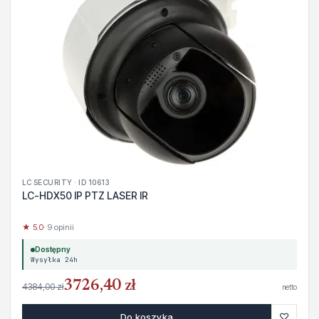
LC SECURITY · ID 10613
LC-HDX50 IP PTZ LASER IR
★ 5.0
· 9 opinii
Dostępny
Wysyłka 24h
3726,40 zł
4384,00 zł
netto
♡
Do koszyka