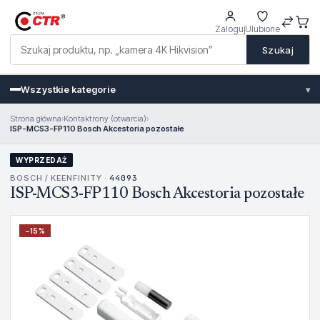
Zaloguj
Ulubione
Szukaj
Wszystkie kategorie
▾
Strona główna
›
Kontaktrony (otwarcia)
›
ISP-MCS3-FP110 Bosch Akcestoria pozostałe
WYPRZEDAŻ
BOSCH / KEENFINITY ·
44093
ISP-MCS3-FP110 Bosch Akcestoria pozostałe
−
15
%