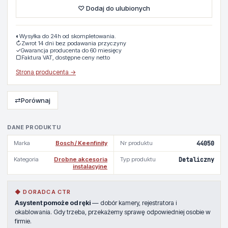
♡ Dodaj do ulubionych
◐
Wysyłka do 24h od skompletowania.
↻
Zwrot 14 dni bez podawania przyczyny
✓
Gwarancja producenta do 60 miesięcy
▢
Faktura VAT, dostępne ceny netto
Strona producenta →
⇄
Porównaj
DANE PRODUKTU
Marka
Bosch / Keenfinity
Nr produktu
44050
Kategoria
Drobne akcesoria
Typ produktu
Detaliczny
instalacyjne
◆ DORADCA CTR
Asystent pomoże od ręki
— dobór kamery, rejestratora i
okablowania. Gdy trzeba, przekażemy sprawę odpowiedniej osobie w
firmie.