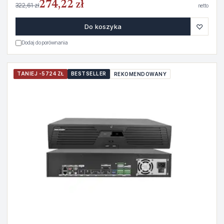
274,22 zł
322,61 zł
netto
♡
Do koszyka
Dodaj do porównania
TANIEJ -5724 ZŁ
BESTSELLER
REKOMENDOWANY