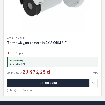
AXIS · ID 44991
Termowizyjna kamera ip AXIS Q1942-E
★ 5.0
· 7 opinii
Dostępny
Wysyłka 24h
29 876,65 zł
35 149,00 zł
netto
♡
Do koszyka
Dodaj do porównania