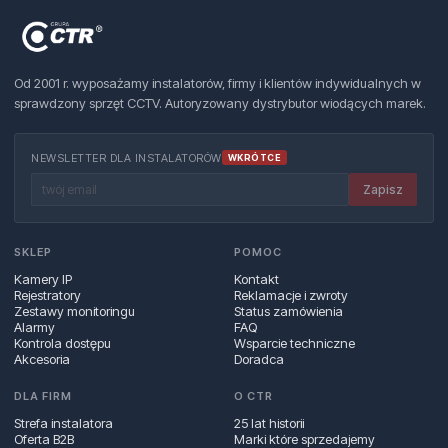
Od 2001 r. wyposażamy instalatorów, firmy i klientów indywidualnych w
sprawdzony sprzęt CCTV. Autoryzowany dystrybutor wiodących marek.
NEWSLETTER DLA INSTALATORÓW
WKRÓTCE
Zapisz
SKLEP
POMOC
Kamery IP
Kontakt
Rejestratory
Reklamacje i zwroty
Zestawy monitoringu
Status zamówienia
Alarmy
FAQ
Kontrola dostępu
Wsparcie techniczne
Akcesoria
Doradca
DLA FIRM
O CTR
Strefa instalatora
25 lat historii
Oferta B2B
Marki które sprzedajemy