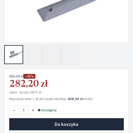
332,00 zł
−15%
282,20 zł
netto · brutto 347,11 zł
Najniższa cena z 30 dni przed obniżką:
408,36 zł
brutto
−
+
● Dostępny
Do koszyka