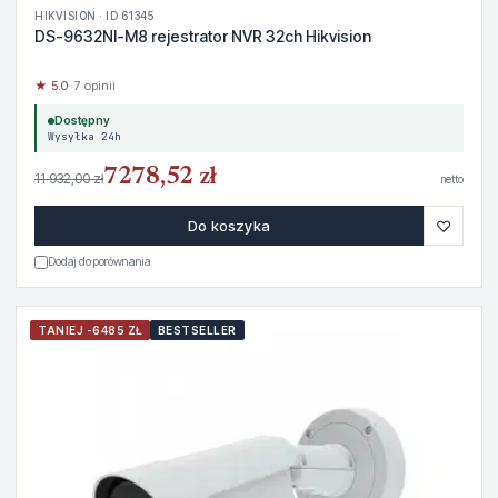
HIKVISION · ID 61345
DS-9632NI-M8 rejestrator NVR 32ch Hikvision
★ 5.0
· 7 opinii
Dostępny
Wysyłka 24h
7278,52 zł
11 932,00 zł
netto
♡
Do koszyka
Dodaj do porównania
TANIEJ -6485 ZŁ
BESTSELLER