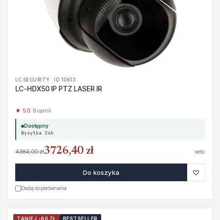
LC SECURITY · ID 10613
LC-HDX50 IP PTZ LASER IR
★ 5.0
· 9 opinii
Dostępny
Wysyłka 24h
3726,40 zł
4384,00 zł
netto
♡
Do koszyka
Dodaj do porównania
TANIEJ -60 ZŁ
BESTSELLER