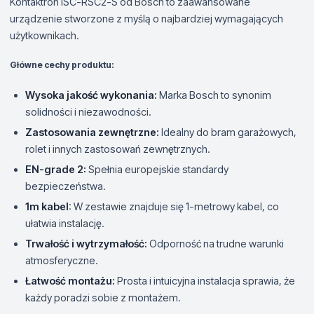
Kontaktron ISC-RSC2-S od Bosch to zaawansowane
urządzenie stworzone z myślą o najbardziej wymagających
użytkownikach.
Główne cechy produktu:
Wysoka jakość wykonania:
Marka Bosch to synonim
solidności i niezawodności.
Zastosowania zewnętrzne:
Idealny do bram garażowych,
rolet i innych zastosowań zewnętrznych.
EN-grade 2:
Spełnia europejskie standardy
bezpieczeństwa.
1m kabel
: W zestawie znajduje się 1-metrowy kabel, co
ułatwia instalację.
Trwałość i wytrzymałość:
Odporność na trudne warunki
atmosferyczne.
Łatwość montażu:
Prosta i intuicyjna instalacja sprawia, że
każdy poradzi sobie z montażem.