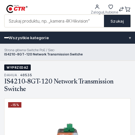
Zaloguj
Ulubione
Szukaj
Wszystkie kategorie
▾
Strona główna
›
Switche PoE / Siec
›
IS4210-8GT-120 Network Transmission Switche
WYPRZEDAŻ
DAHUA ·
40535
IS4210-8GT-120 Network Transmission
Switche
−
15
%