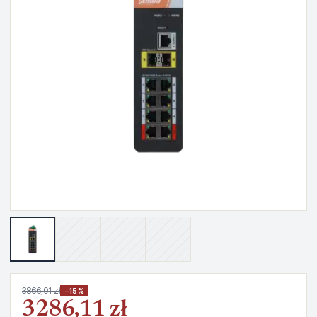
3866,01 zł
−15%
3286,11 zł