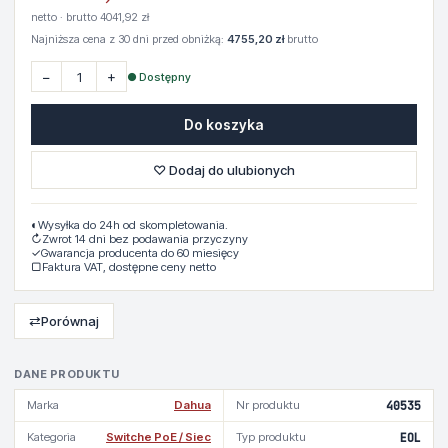
netto · brutto 4041,92 zł
Najniższa cena z 30 dni przed obniżką:
4755,20 zł
brutto
−
+
● Dostępny
Do koszyka
♡ Dodaj do ulubionych
◐
Wysyłka do 24h od skompletowania.
↻
Zwrot 14 dni bez podawania przyczyny
✓
Gwarancja producenta do 60 miesięcy
▢
Faktura VAT, dostępne ceny netto
⇄
Porównaj
DANE PRODUKTU
Marka
Dahua
Nr produktu
40535
Kategoria
Switche PoE / Siec
Typ produktu
EOL