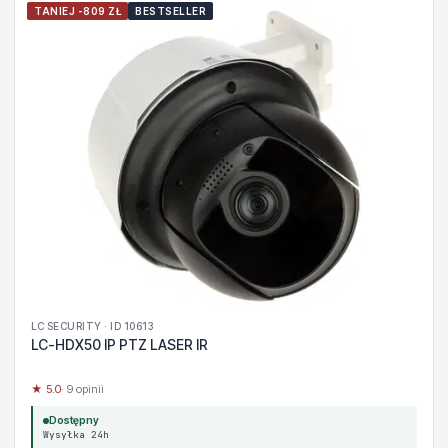
TANIEJ -809 ZŁ
BESTSELLER
LC SECURITY · ID 10613
LC-HDX50 IP PTZ LASER IR
★ 5.0
· 9 opinii
Dostępny
Wysyłka 24h