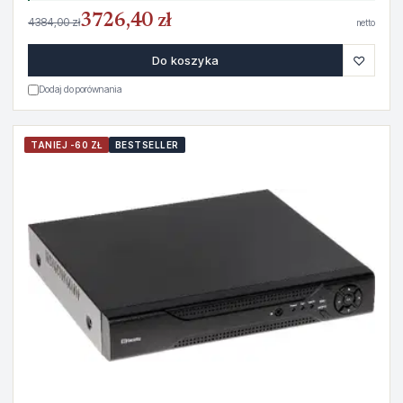
3726,40 zł
4384,00 zł
netto
♡
Do koszyka
Dodaj do porównania
TANIEJ -60 ZŁ
BESTSELLER