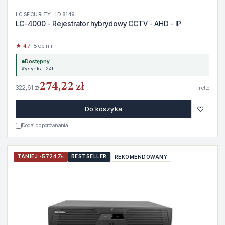
LC SECURITY · ID 8149
LC-4000 - Rejestrator hybrydowy CCTV - AHD - IP
★ 4.7
· 8 opinii
Dostępny
Wysyłka 24h
274,22 zł
322,61 zł
netto
♡
Do koszyka
Dodaj do porównania
TANIEJ -5724 ZŁ
BESTSELLER
REKOMENDOWANY