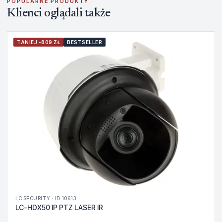
POPULARNE PRODUKTY
Klienci oglądali także
TANIEJ -809 ZŁ
BESTSELLER
LC SECURITY · ID 10613
LC-HDX50 IP PTZ LASER IR