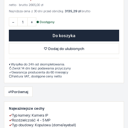
netto · brutto 2665,00 zł
Najniższa cena z 30 dni przed obniżką:
3135,29 zł
brutto
−
+
● Dostępny
Do koszyka
♡ Dodaj do ulubionych
◐
Wysyłka do 24h od skompletowania.
↻
Zwrot 14 dni bez podawania przyczyny
✓
Gwarancja producenta do 60 miesięcy
▢
Faktura VAT, dostępne ceny netto
⇄
Porównaj
Najważniejsze cechy
✓
Typ kamery: Kamera IP
✓
Rozdzielczość: 4 - 5 MP
✓
Typ obudowy: Kopulowa (dome/eyeball)