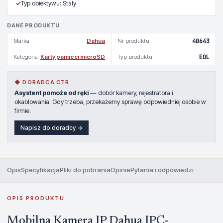
✓
Typ obiektywu: Staly
DANE PRODUKTU
Marka
Dahua
Nr produktu
40643
Kategoria
Karty pamieci microSD
Typ produktu
EOL
◆ DORADCA CTR
Asystent pomoże od ręki
— dobór kamery, rejestratora i
okablowania. Gdy trzeba, przekażemy sprawę odpowiedniej osobie w
firmie.
Napisz do doradcy →
Opis
Specyfikacja
Pliki do pobrania
Opinie
Pytania i odpowiedzi
OPIS PRODUKTU
Mobilna Kamera IP Dahua IPC-