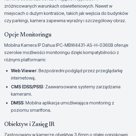
zróżnicowanych warunkach oświetleniowych. Nawet w
miejscach o dużym kontraście, takich jak wejścia do budynków
czy parkingi, kamera zapewnia wyraźny i szczegółowy obraz.
Opcje Monitoringu
Mobilna Kamera IP Dahua IPC-MBW4431-AS-H-0360B oferuje
szerokie możliwości monitoringu dzięki kompatybilności z
różnymi platformami:
Web Viewer
: Bezpośredni podgląd przez przeglądarkę
internetową.
CMS (DSS/PSS)
: Zaawansowane systemy zarządzania
kamerami.
DMSS
: Mobilna aplikacja umożliwiająca monitoring z
poziomu smartfona.
Obiektyw i Zasięg IR
Zastosowany w kamerze obiektyw 3.6mm o stałej ogniskowej