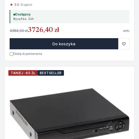
★ 5.0
· 9 opinii
Dostępny
Wysyłka 24h
3726,40 zł
4384,00 zł
netto
♡
Do koszyka
Dodaj do porównania
TANIEJ -60 ZŁ
BESTSELLER