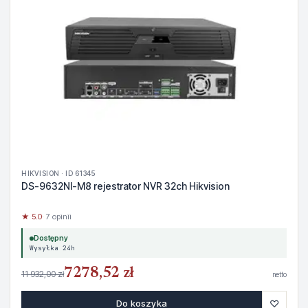
HIKVISION · ID 61345
DS-9632NI-M8 rejestrator NVR 32ch Hikvision
★ 5.0
· 7 opinii
Dostępny
Wysyłka 24h
7278,52 zł
11 932,00 zł
netto
♡
Do koszyka