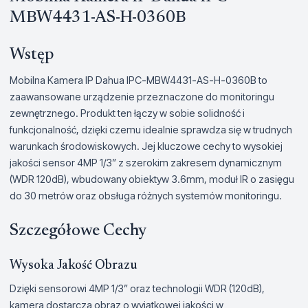
MBW4431-AS-H-0360B
Wstęp
Mobilna Kamera IP Dahua IPC-MBW4431-AS-H-0360B to
zaawansowane urządzenie przeznaczone do monitoringu
zewnętrznego. Produkt ten łączy w sobie solidność i
funkcjonalność, dzięki czemu idealnie sprawdza się w trudnych
warunkach środowiskowych. Jej kluczowe cechy to wysokiej
jakości sensor 4MP 1/3” z szerokim zakresem dynamicznym
(WDR 120dB), wbudowany obiektyw 3.6mm, moduł IR o zasięgu
do 30 metrów oraz obsługa różnych systemów monitoringu.
Szczegółowe Cechy
Wysoka Jakość Obrazu
Dzięki sensorowi 4MP 1/3” oraz technologii WDR (120dB),
kamera dostarcza obraz o wyjątkowej jakości w