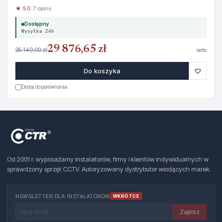
★ 5.0
· 7 opinii
Dostępny
Wysyłka 24h
29 876,65 zł
35 149,00 zł
netto
♡
Do koszyka
Dodaj do porównania
Od 2001 r. wyposażamy instalatorów, firmy i klientów indywidualnych w
sprawdzony sprzęt CCTV. Autoryzowany dystrybutor wiodących marek.
NEWSLETTER DLA INSTALATORÓW
WKRÓTCE
Zapisz