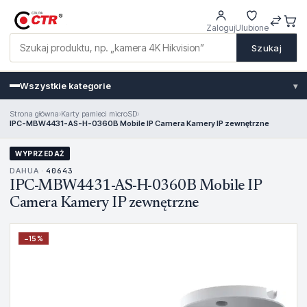
Zaloguj
Ulubione
Szukaj
Wszystkie kategorie
▾
Strona główna
›
Karty pamieci microSD
›
IPC-MBW4431-AS-H-0360B Mobile IP Camera Kamery IP zewnętrzne
WYPRZEDAŻ
DAHUA ·
40643
IPC-MBW4431-AS-H-0360B Mobile IP
Camera Kamery IP zewnętrzne
−
15
%