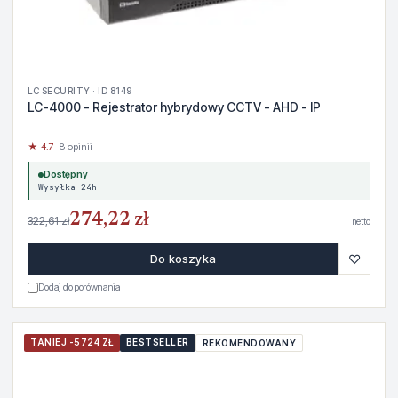
LC SECURITY · ID 8149
LC-4000 - Rejestrator hybrydowy CCTV - AHD - IP
★ 4.7
· 8 opinii
Dostępny
Wysyłka 24h
274,22 zł
322,61 zł
netto
♡
Do koszyka
Dodaj do porównania
TANIEJ -5724 ZŁ
BESTSELLER
REKOMENDOWANY