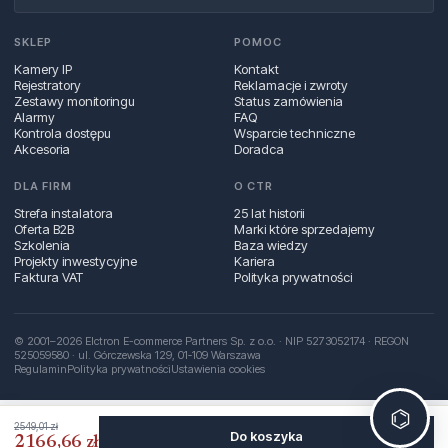
SKLEP
POMOC
Kamery IP
Kontakt
Rejestratory
Reklamacje i zwroty
Zestawy monitoringu
Status zamówienia
Alarmy
FAQ
Kontrola dostępu
Wsparcie techniczne
Akcesoria
Doradca
DLA FIRM
O CTR
Strefa instalatora
25 lat historii
Oferta B2B
Marki które sprzedajemy
Szkolenia
Baza wiedzy
Projekty inwestycyjne
Kariera
Faktura VAT
Polityka prywatności
© 2001–2026 Elctron E-commerce Partners Sp. z o.o. · NIP 5273052174 · REGON
525059580 · ul. Górczewska 129, 01‑109 Warszawa
Regulamin
Polityka prywatności
Ustawienia cookies
⌬
2549,01 zł
Do koszyka
2166,66 zł