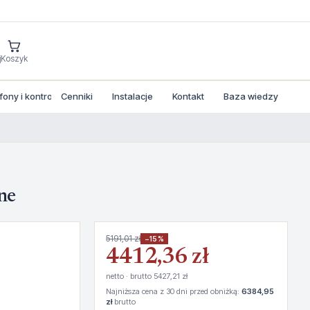
j
Koszyk
ny i kontrola dostepu
Cenniki
Instalacje
Kontakt
Baza wiedzy
ne
5191,01 zł
−15%
4412,36 zł
netto · brutto 5427,21 zł
Najniższa cena z 30 dni przed obniżką:
6384,95
zł
brutto