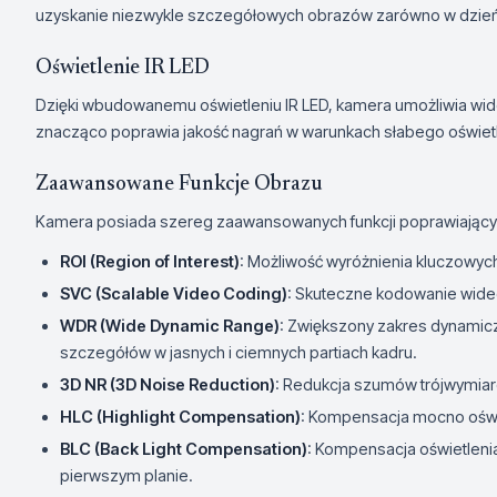
uzyskanie niezwykle szczegółowych obrazów zarówno w dzień, 
Oświetlenie IR LED
Dzięki wbudowanemu oświetleniu IR LED, kamera umożliwia wid
znacząco poprawia jakość nagrań w warunkach słabego oświetl
Zaawansowane Funkcje Obrazu
Kamera posiada szereg zaawansowanych funkcji poprawiającyc
ROI (Region of Interest)
: Możliwość wyróżnienia kluczowyc
SVC (Scalable Video Coding)
: Skuteczne kodowanie wide
WDR (Wide Dynamic Range)
: Zwiększony zakres dynamic
szczegółów w jasnych i ciemnych partiach kadru.
3D NR (3D Noise Reduction)
: Redukcja szumów trójwymiar
HLC (Highlight Compensation)
: Kompensacja mocno oświ
BLC (Back Light Compensation)
: Kompensacja oświetleni
pierwszym planie.