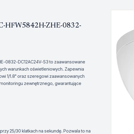
 IPC-HFW5842H-ZHE-0832-
ZHE-0832-DC12AC24V-S3 to zaawansowane
nych warunkach oświetleniowych. Zapewnia
owi 1/1.8" oraz szeregowi zaawansowanych
do monitoringu zewnętrznego, gwarantujące
przy 25/30 klatkach na sekundę. Pozwala to na