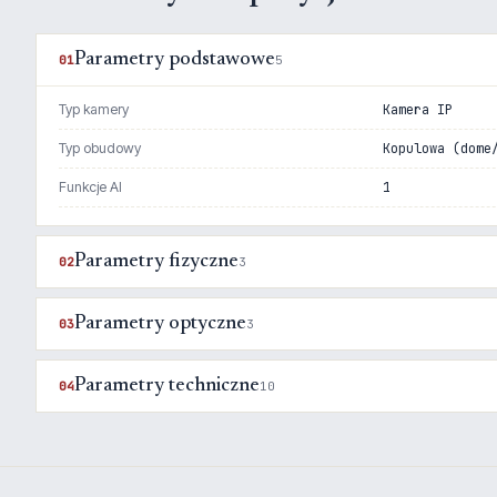
Parametry podstawowe
01
5
Typ kamery
Kamera IP
Typ obudowy
Kopulowa (dome
Funkcje AI
1
Parametry fizyczne
02
3
Parametry optyczne
03
3
Parametry techniczne
04
10