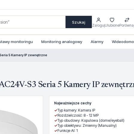
Szukaj
Zaloguj
Ulubione
Porówna
stawy monitoringu
Monitoring analogowy
Alarmy
Wideodomofo
ia 5 Kamery IP zewnętrzne
4V-S3 Seria 5 Kamery IP zewnętrz
Najważniejsze cechy
✓
Typ kamery: Kamera IP
✓
Rozdzielczość: 8 - 12 MP
✓
Typ obudowy: Kopulowa (dome/eyeball)
✓
Typ obiektywu: Zmienny (Manualny)
✓
Funkcje AI: 1