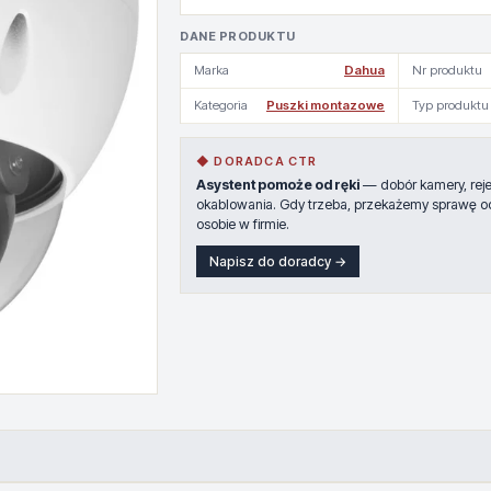
DANE PRODUKTU
Marka
Dahua
Nr produktu
Kategoria
Puszki montazowe
Typ produktu
◆ DORADCA CTR
Asystent pomoże od ręki
— dobór kamery, rejes
okablowania. Gdy trzeba, przekażemy sprawę o
osobie w firmie.
Napisz do doradcy →