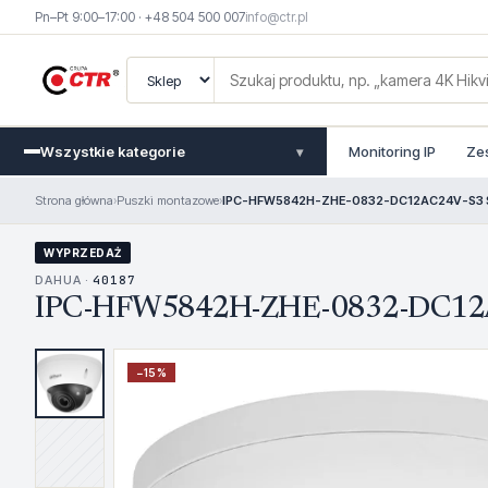
Pn–Pt 9:00–17:00 · +48 504 500 007
info@ctr.pl
Wszystkie kategorie
Monitoring IP
Ze
▾
Strona główna
›
Puszki montazowe
›
IPC-HFW5842H-ZHE-0832-DC12AC24V-S3 Ser
WYPRZEDAŻ
DAHUA ·
40187
IPC-HFW5842H-ZHE-0832-DC12AC2
−
15
%