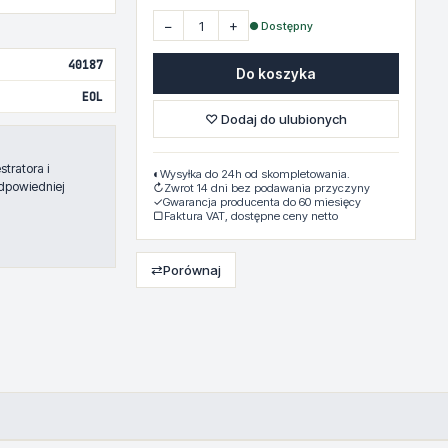
−
+
● Dostępny
40187
Do koszyka
EOL
♡ Dodaj do ulubionych
tratora i
◐
Wysyłka do 24h od skompletowania.
dpowiedniej
↻
Zwrot 14 dni bez podawania przyczyny
✓
Gwarancja producenta do 60 miesięcy
▢
Faktura VAT, dostępne ceny netto
⇄
Porównaj