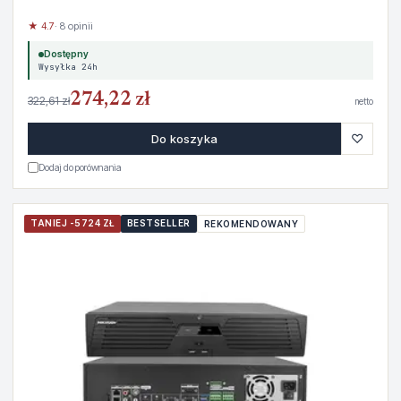
★ 4.7
· 8 opinii
Dostępny
Wysyłka 24h
274,22 zł
322,61 zł
netto
♡
Do koszyka
Dodaj do porównania
TANIEJ -5724 ZŁ
BESTSELLER
REKOMENDOWANY