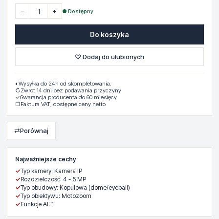
−
+
● Dostępny
Do koszyka
♡ Dodaj do ulubionych
◐
Wysyłka do 24h od skompletowania.
↻
Zwrot 14 dni bez podawania przyczyny
✓
Gwarancja producenta do 60 miesięcy
▢
Faktura VAT, dostępne ceny netto
⇄
Porównaj
Najważniejsze cechy
✓
Typ kamery: Kamera IP
✓
Rozdzielczość: 4 - 5 MP
✓
Typ obudowy: Kopulowa (dome/eyeball)
✓
Typ obiektywu: Motozoom
✓
Funkcje AI: 1