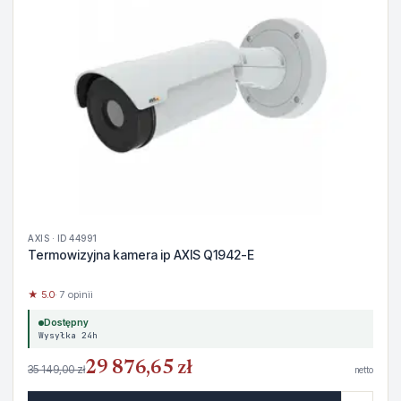
AXIS · ID 44991
Termowizyjna kamera ip AXIS Q1942-E
★ 5.0
· 7 opinii
Dostępny
Wysyłka 24h
29 876,65 zł
35 149,00 zł
netto