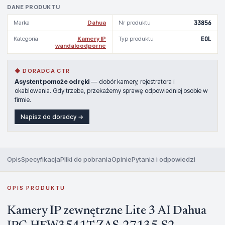
DANE PRODUKTU
Marka
Dahua
Nr produktu
33856
Kategoria
Kamery IP
Typ produktu
EOL
wandaloodporne
◆ DORADCA CTR
Asystent pomoże od ręki
— dobór kamery, rejestratora i
okablowania. Gdy trzeba, przekażemy sprawę odpowiedniej osobie w
firmie.
Napisz do doradcy →
Opis
Specyfikacja
Pliki do pobrania
Opinie
Pytania i odpowiedzi
OPIS PRODUKTU
Kamery IP zewnętrzne Lite 3 AI Dahua