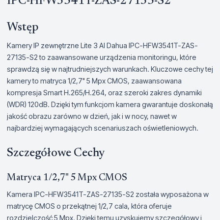
IPC-HFW3541T-ZAS-27135-S2
Wstęp
Kamery IP zewnętrzne Lite 3 AI Dahua IPC-HFW3541T-ZAS-
27135-S2 to zaawansowane urządzenia monitoringu, które
sprawdzą się w najtrudniejszych warunkach. Kluczowe cechy tej
kamery to matryca 1/2,7" 5 Mpx CMOS, zaawansowana
kompresja Smart H.265/H.264, oraz szeroki zakres dynamiki
(WDR) 120dB. Dzięki tym funkcjom kamera gwarantuje doskonałą
jakość obrazu zarówno w dzień, jak i w nocy, nawet w
najbardziej wymagających scenariuszach oświetleniowych.
Szczegółowe Cechy
Matryca 1/2,7" 5 Mpx CMOS
Kamera IPC-HFW3541T-ZAS-27135-S2 została wyposażona w
matrycę CMOS o przekątnej 1/2,7 cala, która oferuje
rozdzielczość 5 Mpx. Dzięki temu uzyskujemy szczegółowy i