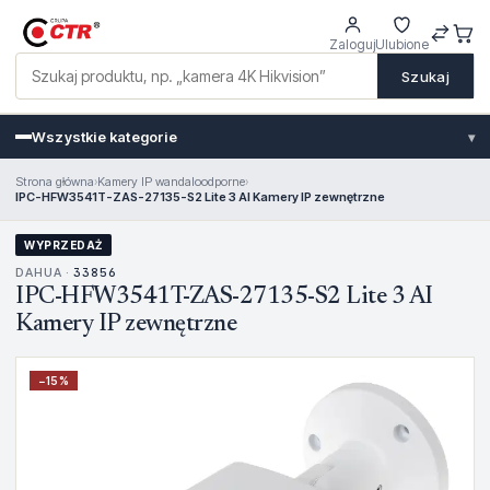
Zaloguj
Ulubione
Szukaj
Wszystkie kategorie
▾
Strona główna
›
Kamery IP wandaloodporne
›
IPC-HFW3541T-ZAS-27135-S2 Lite 3 AI Kamery IP zewnętrzne
WYPRZEDAŻ
DAHUA ·
33856
IPC-HFW3541T-ZAS-27135-S2 Lite 3 AI
Kamery IP zewnętrzne
−
15
%