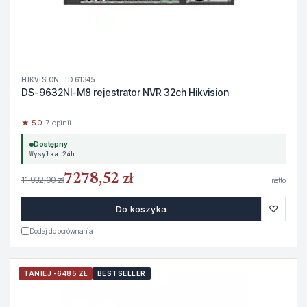
HIKVISION · ID 61345
DS-9632NI-M8 rejestrator NVR 32ch Hikvision
★ 5.0
· 7 opinii
Dostępny
Wysyłka 24h
7278,52 zł
11 932,00 zł
netto
♡
Do koszyka
Dodaj do porównania
TANIEJ -6485 ZŁ
BESTSELLER