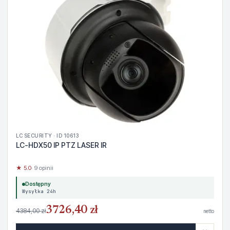
LC SECURITY · ID 10613
LC-HDX50 IP PTZ LASER IR
★ 5.0
· 9 opinii
Dostępny
Wysyłka 24h
3726,40 zł
4384,00 zł
netto