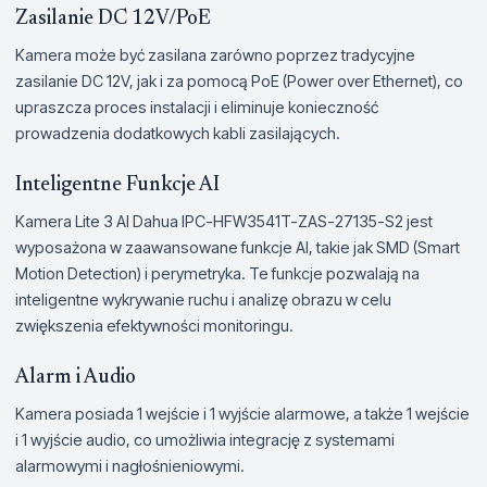
Zasilanie DC 12V/PoE
Kamera może być zasilana zarówno poprzez tradycyjne
zasilanie DC 12V, jak i za pomocą PoE (Power over Ethernet), co
upraszcza proces instalacji i eliminuje konieczność
prowadzenia dodatkowych kabli zasilających.
Inteligentne Funkcje AI
Kamera Lite 3 AI Dahua IPC-HFW3541T-ZAS-27135-S2 jest
wyposażona w zaawansowane funkcje AI, takie jak SMD (Smart
Motion Detection) i perymetryka. Te funkcje pozwalają na
inteligentne wykrywanie ruchu i analizę obrazu w celu
zwiększenia efektywności monitoringu.
Alarm i Audio
Kamera posiada 1 wejście i 1 wyjście alarmowe, a także 1 wejście
i 1 wyjście audio, co umożliwia integrację z systemami
alarmowymi i nagłośnieniowymi.