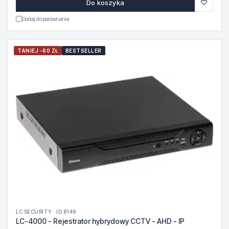
♡
Do koszyka
Dodaj do porównania
TANIEJ -60 ZŁ
BESTSELLER
LC SECURITY · ID 8149
LC-4000 - Rejestrator hybrydowy CCTV - AHD - IP