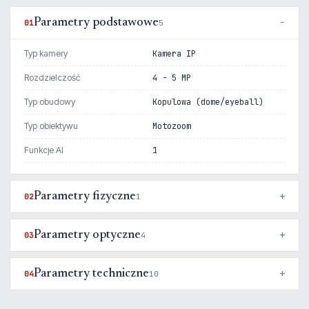
Parametry podstawowe
01
5
Typ kamery
Kamera IP
Rozdzielczość
4 - 5 MP
Typ obudowy
Kopulowa (dome/eyeball)
Typ obiektywu
Motozoom
Funkcje AI
1
Parametry fizyczne
02
1
Parametry optyczne
03
4
Parametry techniczne
04
10