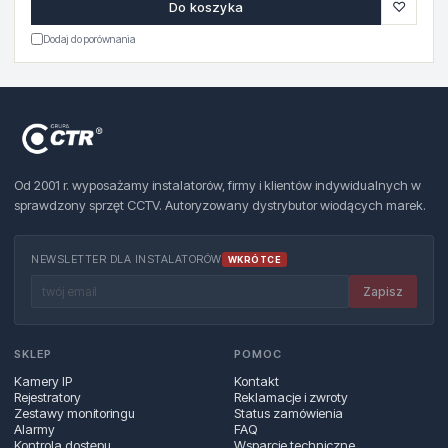
♡
Do koszyka
Dodaj do porównania
Od 2001 r. wyposażamy instalatorów, firmy i klientów indywidualnych w
sprawdzony sprzęt CCTV. Autoryzowany dystrybutor wiodących marek.
NEWSLETTER DLA INSTALATORÓW
WKRÓTCE
Zapisz
SKLEP
POMOC
Kamery IP
Kontakt
Rejestratory
Reklamacje i zwroty
Zestawy monitoringu
Status zamówienia
Alarmy
FAQ
Kontrola dostępu
Wsparcie techniczne