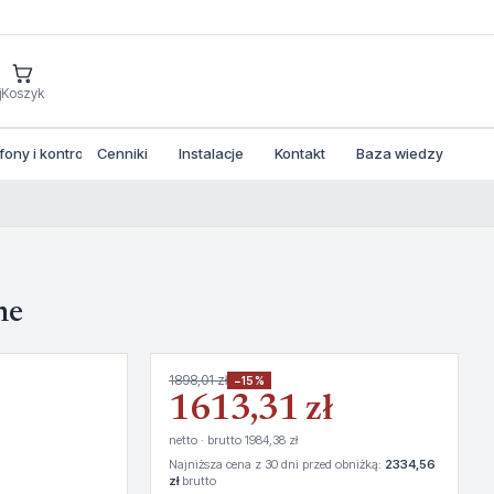
j
Koszyk
ny i kontrola dostepu
Cenniki
Instalacje
Kontakt
Baza wiedzy
ne
1898,01 zł
−15%
1613,31 zł
netto · brutto 1984,38 zł
Najniższa cena z 30 dni przed obniżką:
2334,56
zł
brutto