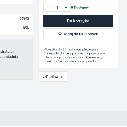
−
+
● Dostępny
33842
Do koszyka
EOL
♡ Dodaj do ulubionych
◐
Wysyłka do 24h od skompletowania.
tratora i
↻
Zwrot 14 dni bez podawania przyczyny
dpowiedniej
✓
Gwarancja producenta do 60 miesięcy
▢
Faktura VAT, dostępne ceny netto
⇄
Porównaj