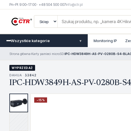
Pn–Pt 9:00–17:00 · +48 504 500 007
info@ctr.pl
Wszystkie kategorie
Monitoring IP
Ze
▾
Strona główna
›
Karty pamieci microSD
›
IPC-HDW3849H-AS-PV-0280B-S4-BLACK L
WYPRZEDAŻ
DAHUA ·
33842
IPC-HDW3849H-AS-PV-0280B-S4-BL
−
15
%