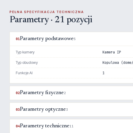
PEŁNA SPECYFIKACJA TECHNICZNA
Parametry · 21 pozycji
Parametry podstawowe
01
5
Typ kamery
Kamera IP
Typ obudowy
Kopulowa (dome
Funkcje AI
1
Parametry fizyczne
02
2
Parametry optyczne
03
3
Parametry techniczne
04
11