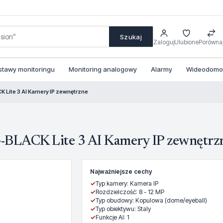
Szukaj
Zaloguj
Ulubione
Porówna
stawy monitoringu
Monitoring analogowy
Alarmy
Wideodomofo
ite 3 AI Kamery IP zewnętrzne
ACK Lite 3 AI Kamery IP zewnętrz
Najważniejsze cechy
✓
Typ kamery: Kamera IP
✓
Rozdzielczość: 8 - 12 MP
✓
Typ obudowy: Kopulowa (dome/eyeball)
✓
Typ obiektywu: Staly
✓
Funkcje AI: 1