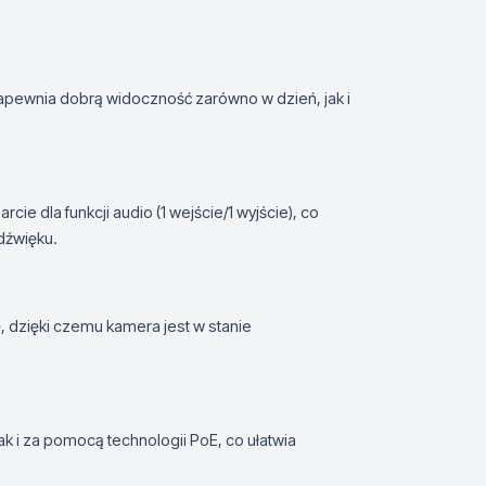
pewnia dobrą widoczność zarówno w dzień, jak i
ie dla funkcji audio (1 wejście/1 wyjście), co
dźwięku.
, dzięki czemu kamera jest w stanie
k i za pomocą technologii PoE, co ułatwia