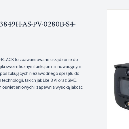
W3849H-AS-PV-0280B-S4-
BLACK to zaawansowane urządzenie do
ięki swoim licznym funkcjom i innowacyjnym
b poszukujących niezawodnego sprzętu do
hnologii, takich jak Lite 3 AI oraz SMD,
h oświetleniowych i zapewnia wysoką jakość