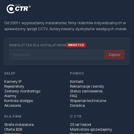
Od 2001 r. wyposażamy instalatorów, firmy i klientów indywidualnych w
sprawdzony sprzęt CCTV. Autoryzowany dystrybutor wiodących marek.
NEWSLETTER DLA INSTALATORÓW
WKRÓTCE
Zapisz
SKLEP
POMOC
Kamery IP
Kontakt
Rejestratory
Reklamacje i zwroty
Zestawy monitoringu
Status zamówienia
Alarmy
FAQ
Kontrola dostępu
Wsparcie techniczne
Akcesoria
Doradca
DLA FIRM
O CTR
Strefa instalatora
25 lat historii
Oferta B2B
Marki które sprzedajemy