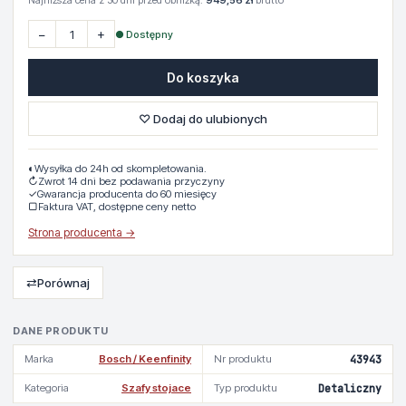
Najniższa cena z 30 dni przed obniżką:
949,56 zł
brutto
−
+
● Dostępny
Do koszyka
♡ Dodaj do ulubionych
◐
Wysyłka do 24h od skompletowania.
↻
Zwrot 14 dni bez podawania przyczyny
✓
Gwarancja producenta do 60 miesięcy
▢
Faktura VAT, dostępne ceny netto
Strona producenta →
⇄
Porównaj
DANE PRODUKTU
Marka
Bosch / Keenfinity
Nr produktu
43943
Kategoria
Szafy stojace
Typ produktu
Detaliczny