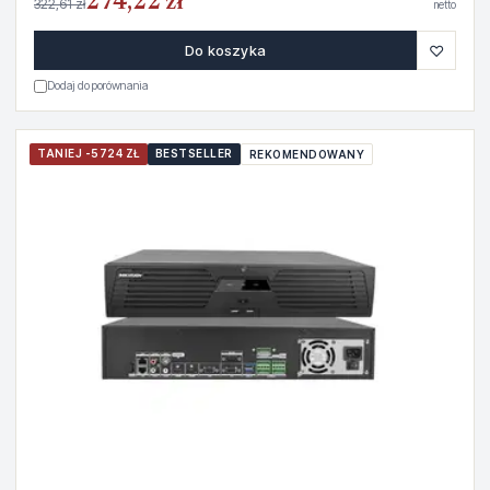
274,22 zł
322,61 zł
netto
♡
Do koszyka
Dodaj do porównania
TANIEJ -5724 ZŁ
BESTSELLER
REKOMENDOWANY