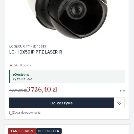
LC SECURITY · ID 10613
LC-HDX50 IP PTZ LASER IR
★ 5.0
· 9 opinii
Dostępny
Wysyłka 24h
3726,40 zł
4384,00 zł
netto
♡
Do koszyka
Dodaj do porównania
TANIEJ -60 ZŁ
BESTSELLER