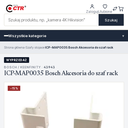
Zaloguj
Ulubione
Szukaj
Wszystkie kategorie
▾
Strona główna
›
Szafy stojace
›
ICP-MAP0035 Bosch Akcesoria do szaf rack
WYPRZEDAŻ
BOSCH / KEENFINITY ·
43943
ICP-MAP0035 Bosch Akcesoria do szaf rack
−
15
%