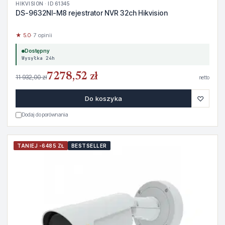
HIKVISION · ID 61345
DS-9632NI-M8 rejestrator NVR 32ch Hikvision
★ 5.0
· 7 opinii
Dostępny
Wysyłka 24h
7278,52 zł
11 932,00 zł
netto
♡
Do koszyka
Dodaj do porównania
TANIEJ -6485 ZŁ
BESTSELLER