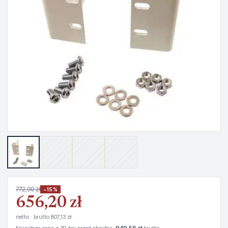
772,00 zł
−15%
656,20 zł
netto · brutto 807,13 zł