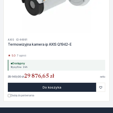
AXIS · ID 44991
Termowizyjna kamera ip AXIS Q1942-E
★ 5.0
· 7 opinii
Dostępny
Wysyłka 24h
29 876,65 zł
35 149,00 zł
netto
♡
Do koszyka
Dodaj do porównania