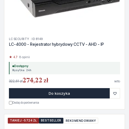
LC SECURITY · ID 8149
LC-4000 - Rejestrator hybrydowy CCTV - AHD - IP
★ 4.7
· 8 opinii
Dostępny
Wysyłka 24h
274,22 zł
322,61 zł
netto
♡
Do koszyka
Dodaj do porównania
TANIEJ -5724 ZŁ
BESTSELLER
REKOMENDOWANY