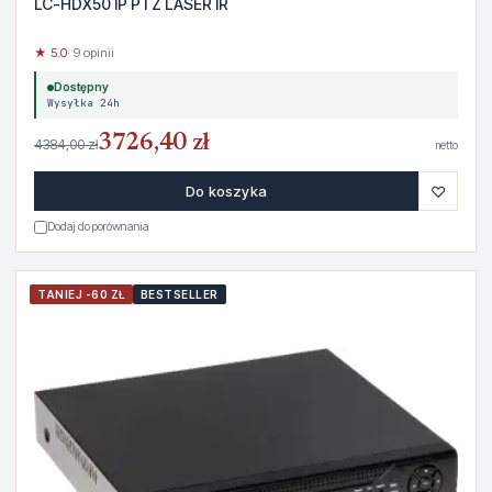
LC-HDX50 IP PTZ LASER IR
★ 5.0
· 9 opinii
Dostępny
Wysyłka 24h
3726,40 zł
4384,00 zł
netto
♡
Do koszyka
Dodaj do porównania
TANIEJ -60 ZŁ
BESTSELLER