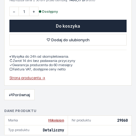
Najniższa cena z 30 dni przed obniżką:
1450,17 zł
brutto
−
+
● Dostępny
Do koszyka
♡ Dodaj do ulubionych
◐
Wysyłka do 24h od skompletowania.
↻
Zwrot 14 dni bez podawania przyczyny
✓
Gwarancja producenta do 60 miesięcy
▢
Faktura VAT, dostępne ceny netto
Strona producenta →
⇄
Porównaj
DANE PRODUKTU
Marka
Hikvision
Nr produktu
29060
Typ produktu
Detaliczny