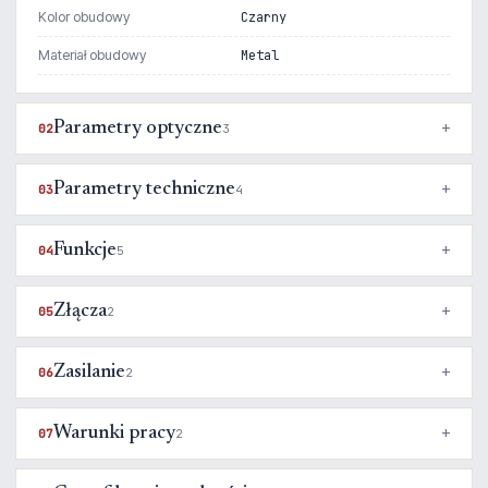
Kolor obudowy
Czarny
Materiał obudowy
Metal
Parametry optyczne
02
3
Parametry techniczne
03
4
Funkcje
04
5
Złącza
05
2
Zasilanie
06
2
Warunki pracy
07
2