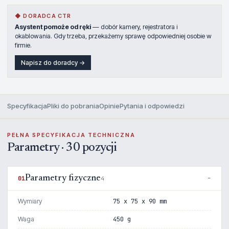
◆ DORADCA CTR
Asystent pomoże od ręki
— dobór kamery, rejestratora i
okablowania. Gdy trzeba, przekażemy sprawę odpowiedniej osobie w
firmie.
Napisz do doradcy →
Specyfikacja
Pliki do pobrania
Opinie
Pytania i odpowiedzi
PEŁNA SPECYFIKACJA TECHNICZNA
Parametry · 30 pozycji
Parametry fizyczne
01
4
Wymiary
75 x 75 x 90 mm
Waga
450 g