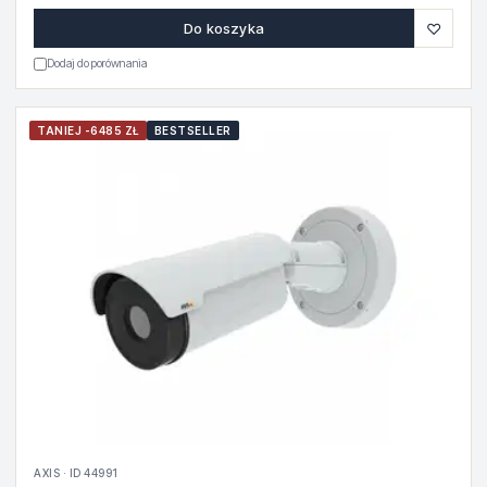
♡
Do koszyka
Dodaj do porównania
TANIEJ -6485 ZŁ
BESTSELLER
AXIS · ID 44991