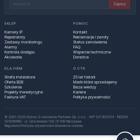
Zapisz
SKLEP
POMOC
Kamery IP
Kontakt
Rejestratory
Reklamacje i zwroty
Zestawy monitoringu
Status zamówienia
Alarmy
FAQ
Kontrola dostępu
Wsparcie techniczne
Akcesoria
Doradca
DLA FIRM
O CTR
Strefa instalatora
25 lat historii
Oferta B2B
Marki które sprzedajemy
Szkolenia
Baza wiedzy
Projekty inwestycyjne
Kariera
Faktura VAT
Polityka prywatności
© 2001–2026 Elctron E-commerce Partners Sp. z o.o. · NIP 5273052174 · REGON
525059580 · ul. Górczewska 129, 01‑109 Warszawa
Regulamin
Polityka prywatności
Ustawienia cookies