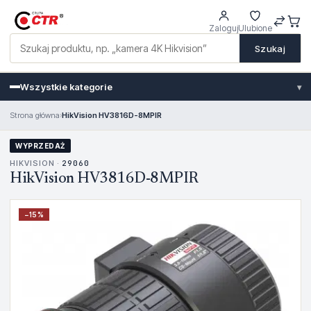
Zaloguj
Ulubione
Szukaj
Wszystkie kategorie
▾
Strona główna
›
HikVision HV3816D-8MPIR
WYPRZEDAŻ
HIKVISION ·
29060
HikVision HV3816D-8MPIR
−
15
%