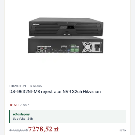
HIKVISION · ID 61345
DS-9632NI-M8 rejestrator NVR 32ch Hikvision
★ 5.0
· 7 opinii
Dostępny
Wysyłka 24h
7278,52 zł
11 932,00 zł
netto