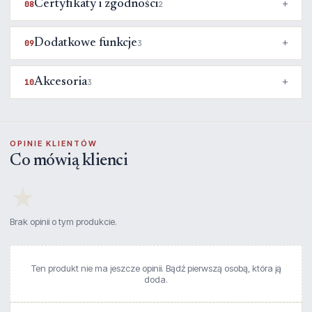
Certyfikaty i zgodności
08
2
Dodatkowe funkcje
09
3
Akcesoria
10
3
OPINIE KLIENTÓW
Co mówią klienci
★
Brak opinii o tym produkcie.
Ten produkt nie ma jeszcze opinii. Bądź pierwszą osobą, która ją
doda.