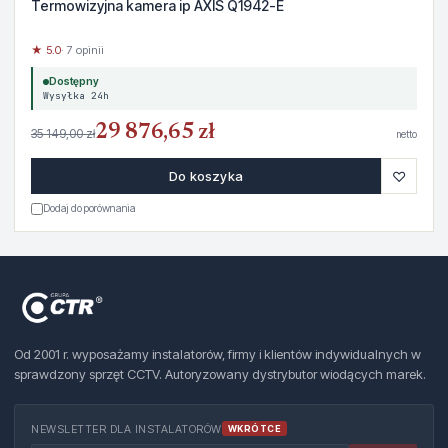
Termowizyjna kamera ip AXIS Q1942-E
★ 5.0
· 7 opinii
Dostępny
Wysyłka 24h
29 876,65 zł
35 149,00 zł
netto
♡
Do koszyka
Dodaj do porównania
Od 2001 r. wyposażamy instalatorów, firmy i klientów indywidualnych w
sprawdzony sprzęt CCTV. Autoryzowany dystrybutor wiodących marek.
NEWSLETTER DLA INSTALATORÓW
WKRÓTCE