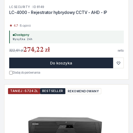
LC SECURITY · ID 8149
LC-4000 - Rejestrator hybrydowy CCTV - AHD - IP
★ 4.7
· 8 opinii
Dostępny
Wysyłka 24h
274,22 zł
322,61 zł
netto
♡
Do koszyka
Dodaj do porównania
TANIEJ -5724 ZŁ
BESTSELLER
REKOMENDOWANY