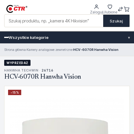
Zaloguj
Ulubione
Szukaj
Wszystkie kategorie
▾
Strona główna
›
Kamery analogowe zewnetrzne
›
HCV-6070R Hanwha Vision
WYPRZEDAŻ
HANWHA TECHWIN ·
26716
HCV-6070R Hanwha Vision
−
15
%