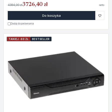
3726,40 zł
4384,00 zł
netto
♡
Do koszyka
Dodaj do porównania
TANIEJ -60 ZŁ
BESTSELLER