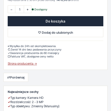
Najniższa cena z 30 dni przed obniżką:
1476,00 zł
brutto
−
+
● Dostępny
Do koszyka
♡ Dodaj do ulubionych
◐
Wysyłka do 24h od skompletowania.
↻
Zwrot 14 dni bez podawania przyczyny
✓
Gwarancja producenta do 60 miesięcy
▢
Faktura VAT, dostępne ceny netto
Strona producenta →
⇄
Porównaj
Najważniejsze cechy
✓
Typ kamery: Kamera HD
✓
Rozdzielczość: 2 - 3 MP
✓
Typ obiektywu: Zmienny (Manualny)