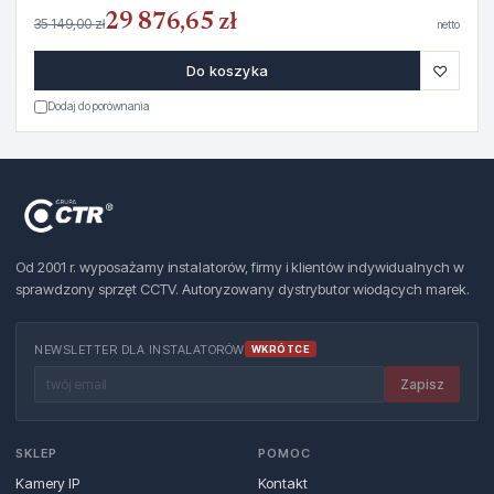
29 876,65 zł
35 149,00 zł
netto
♡
Do koszyka
Dodaj do porównania
Od 2001 r. wyposażamy instalatorów, firmy i klientów indywidualnych w
sprawdzony sprzęt CCTV. Autoryzowany dystrybutor wiodących marek.
NEWSLETTER DLA INSTALATORÓW
WKRÓTCE
Zapisz
SKLEP
POMOC
Kamery IP
Kontakt