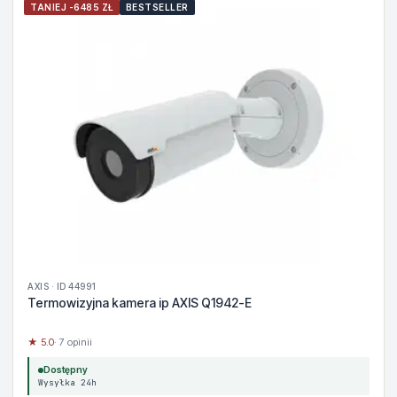
TANIEJ -6485 ZŁ
BESTSELLER
AXIS · ID 44991
Termowizyjna kamera ip AXIS Q1942-E
★ 5.0
· 7 opinii
Dostępny
Wysyłka 24h