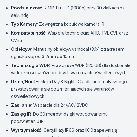
Rozdzielczość
: 2 MP, Full HD (1080p) przy 30 klatkach na
sekundę
Typ Kamery
: Zewnętrzna kopułowa kamera IR
Kompatybilność
: Wspiera technologie AHD, TVI, CVI, oraz
CVBS
Obiektyw
: Manualny obiektyw varifocal (3.1x) z zakresem
ogniskowej od 3.2mm do 10mm
Technologia WDR
: Prawdziwe WDR (120 dB) dla doskonałej
widoczności w różnorodnych warunkach oświetleniowych
Dzien/Noc
: Funkcja Day & Night (ICR) dla automatycznego
przystosowania się do zmieniających się warunków
oświetleniowych
Zasilanie
: Wsparcie dla 24VAC/12VDC
Zasięg IR
: Do 30 metrów, dzięki wbudowanemu
podświetleniu IR
Wytrzymałość
: Certyfikaty IP66 oraz IK10 zapewniają