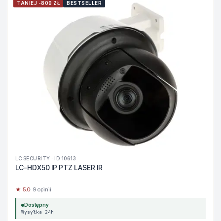
TANIEJ -809 ZŁ
BESTSELLER
LC SECURITY · ID 10613
LC-HDX50 IP PTZ LASER IR
★ 5.0
· 9 opinii
Dostępny
Wysyłka 24h