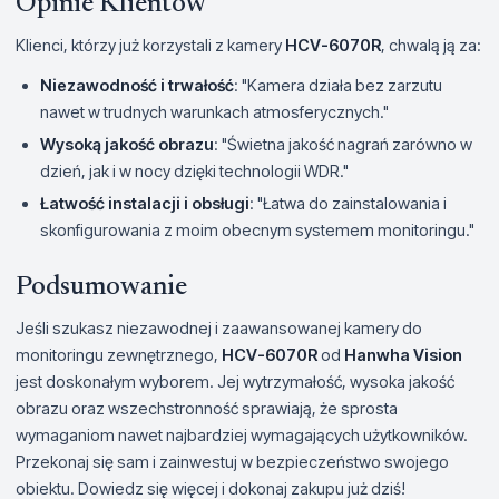
Opinie Klientów
Klienci, którzy już korzystali z kamery
HCV-6070R
, chwalą ją za:
Niezawodność i trwałość
: "Kamera działa bez zarzutu
nawet w trudnych warunkach atmosferycznych."
Wysoką jakość obrazu
: "Świetna jakość nagrań zarówno w
dzień, jak i w nocy dzięki technologii WDR."
Łatwość instalacji i obsługi
: "Łatwa do zainstalowania i
skonfigurowania z moim obecnym systemem monitoringu."
Podsumowanie
Jeśli szukasz niezawodnej i zaawansowanej kamery do
monitoringu zewnętrznego,
HCV-6070R
od
Hanwha Vision
jest doskonałym wyborem. Jej wytrzymałość, wysoka jakość
obrazu oraz wszechstronność sprawiają, że sprosta
wymaganiom nawet najbardziej wymagających użytkowników.
Przekonaj się sam i zainwestuj w bezpieczeństwo swojego
obiektu. Dowiedz się więcej i dokonaj zakupu już dziś!