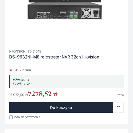
HIKVISION · ID 61345
DS-9632NI-M8 rejestrator NVR 32ch Hikvision
★ 5.0
· 7 opinii
Dostępny
Wysyłka 24h
7278,52 zł
11 932,00 zł
netto
♡
Do koszyka
Dodaj do porównania