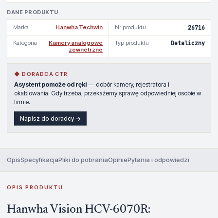
DANE PRODUKTU
Marka
Hanwha Techwin
Nr produktu
26716
Kategoria
Kamery analogowe
Typ produktu
Detaliczny
zewnetrzne
◆ DORADCA CTR
Asystent pomoże od ręki
— dobór kamery, rejestratora i
okablowania. Gdy trzeba, przekażemy sprawę odpowiedniej osobie w
firmie.
Napisz do doradcy →
Opis
Specyfikacja
Pliki do pobrania
Opinie
Pytania i odpowiedzi
OPIS PRODUKTU
Hanwha Vision HCV-6070R: