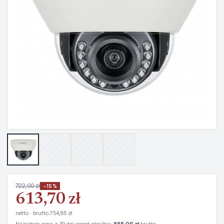
722,00 zł
−15%
613,70 zł
netto · brutto 754,85 zł