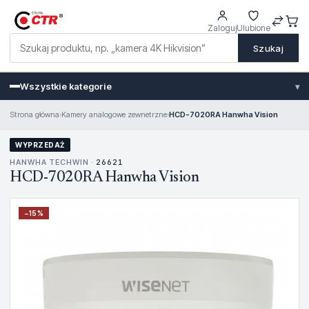
Zaloguj
Ulubione
Szukaj
Wszystkie kategorie
▾
Strona główna
›
Kamery analogowe zewnetrzne
›
HCD-7020RA Hanwha Vision
WYPRZEDAŻ
HANWHA TECHWIN ·
26621
HCD-7020RA Hanwha Vision
−
15
%