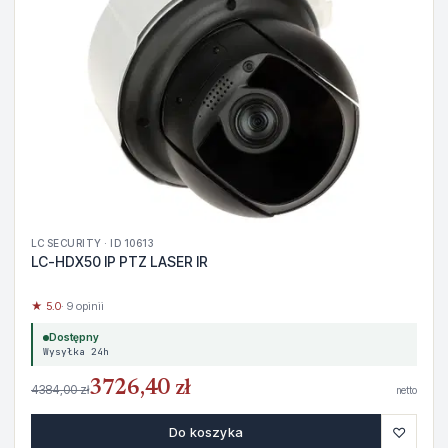
LC SECURITY · ID 10613
LC-HDX50 IP PTZ LASER IR
★ 5.0
· 9 opinii
Dostępny
Wysyłka 24h
3726,40 zł
4384,00 zł
netto
♡
Do koszyka