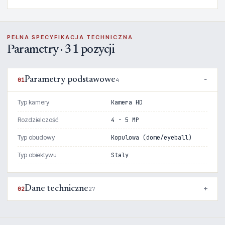
PEŁNA SPECYFIKACJA TECHNICZNA
Parametry · 31 pozycji
Parametry podstawowe
01
4
Typ kamery
Kamera HD
Rozdzielczość
4 - 5 MP
Typ obudowy
Kopulowa (dome/eyeball)
Typ obiektywu
Staly
Dane techniczne
02
27