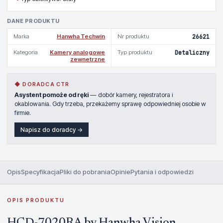
DANE PRODUKTU
Marka
Hanwha Techwin
Nr produktu
26621
Kategoria
Kamery analogowe
Typ produktu
Detaliczny
zewnetrzne
◆ DORADCA CTR
Asystent pomoże od ręki
— dobór kamery, rejestratora i
okablowania. Gdy trzeba, przekażemy sprawę odpowiedniej osobie w
firmie.
Napisz do doradcy →
Opis
Specyfikacja
Pliki do pobrania
Opinie
Pytania i odpowiedzi
OPIS PRODUKTU