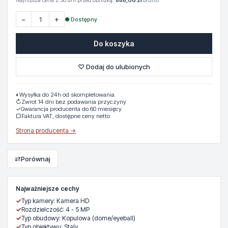
Najniższa cena z 30 dni przed obniżką:
888,06 zł
brutto
−
+
● Dostępny
Do koszyka
♡ Dodaj do ulubionych
◐
Wysyłka do 24h od skompletowania.
↻
Zwrot 14 dni bez podawania przyczyny
✓
Gwarancja producenta do 60 miesięcy
▢
Faktura VAT, dostępne ceny netto
Strona producenta →
⇄
Porównaj
Najważniejsze cechy
✓
Typ kamery: Kamera HD
✓
Rozdzielczość: 4 - 5 MP
✓
Typ obudowy: Kopulowa (dome/eyeball)
✓
Typ obiektywu: Staly