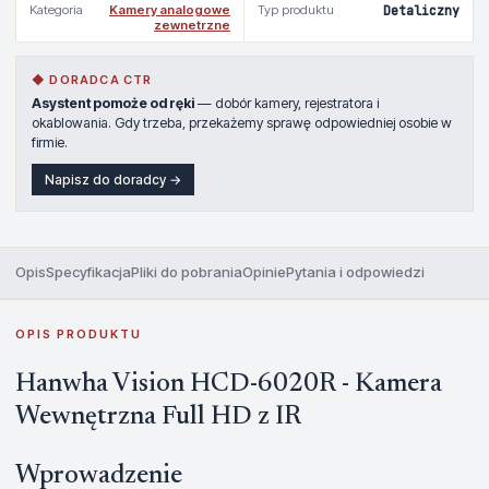
Kategoria
Kamery analogowe
Typ produktu
Detaliczny
zewnetrzne
◆ DORADCA CTR
Asystent pomoże od ręki
— dobór kamery, rejestratora i
okablowania. Gdy trzeba, przekażemy sprawę odpowiedniej osobie w
firmie.
Napisz do doradcy →
Opis
Specyfikacja
Pliki do pobrania
Opinie
Pytania i odpowiedzi
OPIS PRODUKTU
Hanwha Vision HCD-6020R - Kamera
Wewnętrzna Full HD z IR
Wprowadzenie