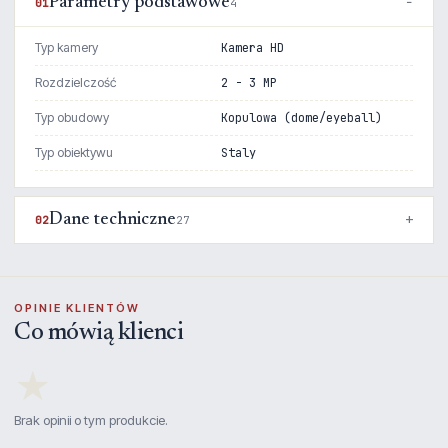
Parametry podstawowe
01
4
Typ kamery
Kamera HD
Rozdzielczość
2 - 3 MP
Typ obudowy
Kopulowa (dome/eyeball)
Typ obiektywu
Staly
Dane techniczne
02
27
OPINIE KLIENTÓW
Co mówią klienci
★
Brak opinii o tym produkcie.