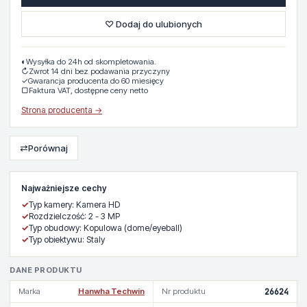
♡ Dodaj do ulubionych
◐
Wysyłka do 24h od skompletowania.
↻
Zwrot 14 dni bez podawania przyczyny
✓
Gwarancja producenta do 60 miesięcy
▢
Faktura VAT, dostępne ceny netto
Strona producenta →
⇄
Porównaj
Najważniejsze cechy
✓
Typ kamery: Kamera HD
✓
Rozdzielczość: 2 - 3 MP
✓
Typ obudowy: Kopulowa (dome/eyeball)
✓
Typ obiektywu: Staly
DANE PRODUKTU
Marka
Hanwha Techwin
Nr produktu
26624