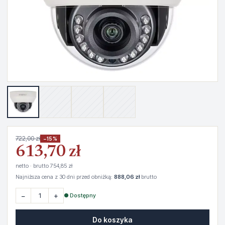
722,00 zł
−15%
613,70 zł
netto · brutto 754,85 zł
Najniższa cena z 30 dni przed obniżką:
888,06 zł
brutto
−
+
● Dostępny
Do koszyka