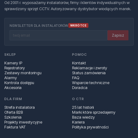
Od 2001 r. wyposażamy instalatorów, firmy i klientów indywidualnych w
sprawdzony sprzęt CCTV. Autoryzowany dystrybutor wiodących marek.
NEWSLETTER DLA INSTALATORÓW
WKRÓTCE
Zapisz
SKLEP
POMOC
Kamery IP
Kontakt
Rejestratory
Reklamacje i zwroty
Zestawy monitoringu
Status zamówienia
Alarmy
FAQ
Kontrola dostępu
Wsparcie techniczne
Akcesoria
Doradca
DLA FIRM
O CTR
Strefa instalatora
25 lat historii
Oferta B2B
Marki które sprzedajemy
Szkolenia
Baza wiedzy
Projekty inwestycyjne
Kariera
Faktura VAT
Polityka prywatności