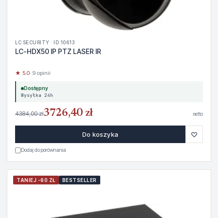
LC SECURITY · ID 10613
LC-HDX50 IP PTZ LASER IR
★ 5.0
· 9 opinii
Dostępny
Wysyłka 24h
3726,40 zł
4384,00 zł
netto
♡
Do koszyka
Dodaj do porównania
TANIEJ -60 ZŁ
BESTSELLER