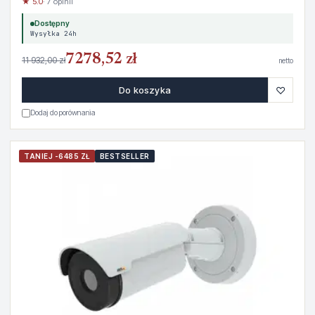
★ 5.0
· 7 opinii
Dostępny
Wysyłka 24h
7278,52 zł
11 932,00 zł
netto
♡
Do koszyka
Dodaj do porównania
TANIEJ -6485 ZŁ
BESTSELLER