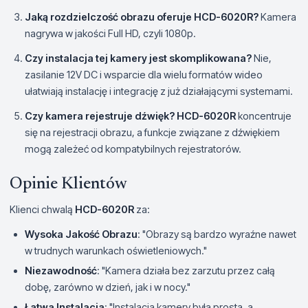
Jaką rozdzielczość obrazu oferuje HCD-6020R?
Kamera
nagrywa w jakości Full HD, czyli 1080p.
Czy instalacja tej kamery jest skomplikowana?
Nie,
zasilanie 12V DC i wsparcie dla wielu formatów wideo
ułatwiają instalację i integrację z już działającymi systemami.
Czy kamera rejestruje dźwięk?
HCD-6020R
koncentruje
się na rejestracji obrazu, a funkcje związane z dźwiękiem
mogą zależeć od kompatybilnych rejestratorów.
Opinie Klientów
Klienci chwalą
HCD-6020R
za:
Wysoka Jakość Obrazu
: "Obrazy są bardzo wyraźne nawet
w trudnych warunkach oświetleniowych."
Niezawodność
: "Kamera działa bez zarzutu przez całą
dobę, zarówno w dzień, jak i w nocy."
Łatwa Instalacja
: "Instalacja kamery była prosta, a