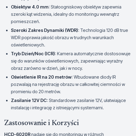
Obiektyw 4.0 mm
: Stałoogniskowy obiektyw zapewnia
szeroki kąt widzenia, idealny do monitoringu wewnątrz
pomieszczeń.
Szeroki Zakres Dynamiki (WDR)
: Technologia 120 dB true
WDR poprawia jakość obrazu w trudnych warunkach
oświetleniowych.
Tryb Dzień/Noc (ICR)
: Kamera automatycznie dostosowuje
się do warunków oświetleniowych, zapewniając wyraźny
obraz zarówno w dzień, jak i w nocy.
Oświetlenie IR na 20 metrów
: Wbudowane diody IR
pozwalają na rejestrację obrazu w całkowitej ciemności w
promieniu do 20 metrów.
Zasilanie 12V DC
: Standardowe zasilanie 12V, ułatwiające
instalację i integrację z istniejącymi systemami.
Zastosowanie i Korzyści
HCD-6020R
nadaje się do monitoringu w różnych