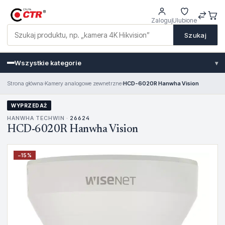
Zaloguj
Ulubione
Szukaj
Wszystkie kategorie
▾
Strona główna
›
Kamery analogowe zewnetrzne
›
HCD-6020R Hanwha Vision
WYPRZEDAŻ
HANWHA TECHWIN ·
26624
HCD-6020R Hanwha Vision
−
15
%