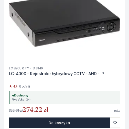
LC SECURITY · ID 8149
LC-4000 - Rejestrator hybrydowy CCTV - AHD - IP
★ 4.7
· 8 opinii
Dostępny
Wysyłka 24h
274,22 zł
322,61 zł
netto
♡
Do koszyka