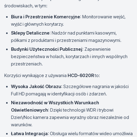
środowiskach, w tym:
Biura i Przestrzenie Komercyjne
: Monitorowanie wejść,
wyjść i głównych korytarzy.
Sklepy Detaliczne
: Nadzór nad punktami kasowymi,
półkami z produktami i przestrzeniami magazynowymi.
Budynki Użyteczności Publicznej
: Zapewnienie
bezpieczeństwa w holach, korytarzach i innych wspólnych
przestrzeniach.
Korzyści wynikające z używania
HCD-6020R
to:
Wysoka Jakość Obrazu
: Szczegółowe nagrania w jakości
Full HD pomagają w identyfikacji osób i zdarzeń.
Niezawodność w Wszystkich Warunkach
Oświetleniowych
: Dzięki technologii WDR i trybowi
Dzień/Noc kamera zapewnia wyraźny obraz niezależnie od
warunków.
Łatwa Integracja
: Obsługa wielu formatów wideo umożliwia