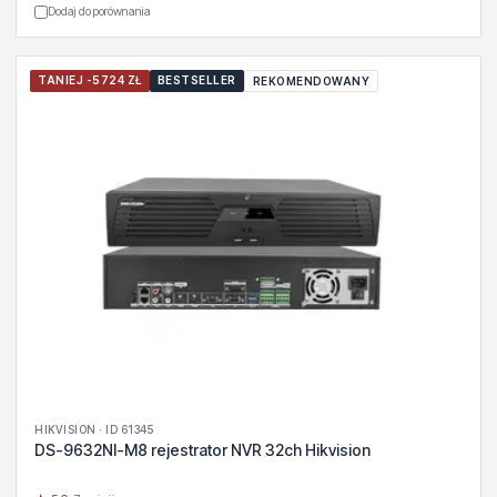
Dodaj do porównania
TANIEJ -5724 ZŁ
BESTSELLER
REKOMENDOWANY
HIKVISION · ID 61345
DS-9632NI-M8 rejestrator NVR 32ch Hikvision