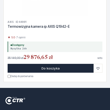
AXIS · ID 44991
Termowizyjna kamera ip AXIS Q1942-E
★ 5.0
· 7 opinii
Dostępny
Wysyłka 24h
29 876,65 zł
35 149,00 zł
netto
♡
Do koszyka
Dodaj do porównania