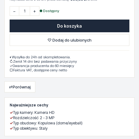
−
+
● Dostępny
Do koszyka
♡ Dodaj do ulubionych
◐
Wysyłka do 24h od skompletowania.
↻
Zwrot 14 dni bez podawania przyczyny
✓
Gwarancja producenta do 60 miesięcy
▢
Faktura VAT, dostępne ceny netto
⇄
Porównaj
Najważniejsze cechy
✓
Typ kamery: Kamera HD
✓
Rozdzielczość: 2 - 3 MP
✓
Typ obudowy: Kopulowa (dome/eyeball)
✓
Typ obiektywu: Staly