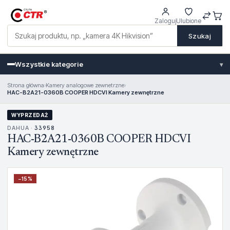
Zaloguj
Ulubione
Szukaj
Wszystkie kategorie
▾
Strona główna
›
Kamery analogowe zewnetrzne
›
HAC-B2A21-0360B COOPER HDCVI Kamery zewnętrzne
WYPRZEDAŻ
DAHUA ·
33958
HAC-B2A21-0360B COOPER HDCVI
Kamery zewnętrzne
−
15
%