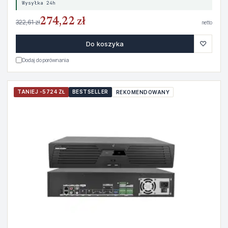
Wysyłka 24h
274,22 zł
322,61 zł
netto
♡
Do koszyka
Dodaj do porównania
TANIEJ -5724 ZŁ
BESTSELLER
REKOMENDOWANY