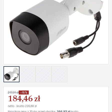
217,01 zł
−15%
184,46 zł
netto · brutto 226,89 zł
Najniższa cena z 30 dni przed obniżką:
266,93 zł
brutto