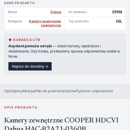
DANE PRODUKTU
Marka
Dahua
Nr produktu
33958
Kategoria
Kamery analogowe
Typ produktu
EOL
zewnetrzne
◆ DORADCA CTR
Asystent pomoże od ręki
— dobór kamery, rejestratora i
okablowania. Gdy trzeba, przekażemy sprawę odpowiedniej osobie w
firmie.
Napisz do doradcy →
Opis
Specyfikacja
Pliki do pobrania
Opinie
Pytania i odpowiedzi
OPIS PRODUKTU
Kamery zewnętrzne COOPER HDCVI
Dahua HAC-B2A21-0360B