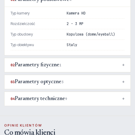
Typ kamery
Kamera HD
Rozdzielczość
2 - 3 MP
Typ obudowy
Kopulowa (dome/eyeball)
Typ obiektywu
Staly
Parametry fizyczne
02
1
Parametry optyczne
03
3
Parametry techniczne
04
9
OPINIE KLIENTÓW
Co mówią klienci