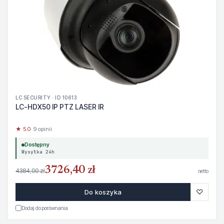
LC SECURITY · ID 10613
LC-HDX50 IP PTZ LASER IR
★ 5.0
· 9 opinii
Dostępny
Wysyłka 24h
3726,40 zł
4384,00 zł
netto
♡
Do koszyka
Dodaj do porównania