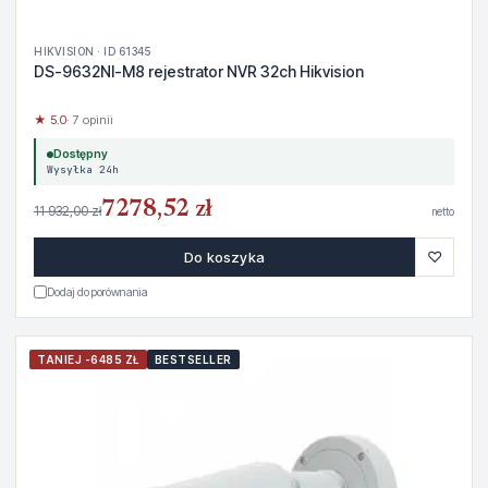
HIKVISION · ID 61345
DS-9632NI-M8 rejestrator NVR 32ch Hikvision
★ 5.0
· 7 opinii
Dostępny
Wysyłka 24h
7278,52 zł
11 932,00 zł
netto
♡
Do koszyka
Dodaj do porównania
TANIEJ -6485 ZŁ
BESTSELLER