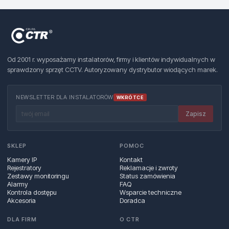
Od 2001 r. wyposażamy instalatorów, firmy i klientów indywidualnych w
sprawdzony sprzęt CCTV. Autoryzowany dystrybutor wiodących marek.
NEWSLETTER DLA INSTALATORÓW
WKRÓTCE
Zapisz
SKLEP
POMOC
Kamery IP
Kontakt
Rejestratory
Reklamacje i zwroty
Zestawy monitoringu
Status zamówienia
Alarmy
FAQ
Kontrola dostępu
Wsparcie techniczne
Akcesoria
Doradca
DLA FIRM
O CTR