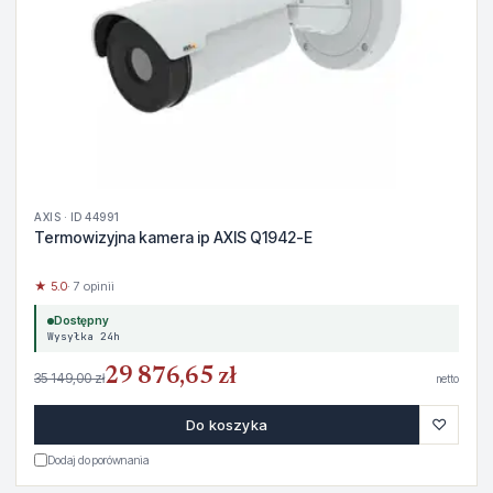
AXIS · ID 44991
Termowizyjna kamera ip AXIS Q1942-E
★ 5.0
· 7 opinii
Dostępny
Wysyłka 24h
29 876,65 zł
35 149,00 zł
netto
♡
Do koszyka
Dodaj do porównania