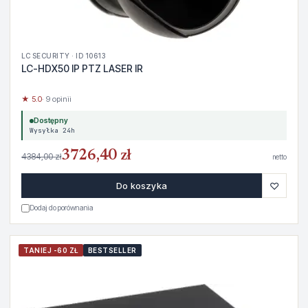
LC SECURITY · ID 10613
LC-HDX50 IP PTZ LASER IR
★ 5.0
· 9 opinii
Dostępny
Wysyłka 24h
3726,40 zł
4384,00 zł
netto
♡
Do koszyka
Dodaj do porównania
TANIEJ -60 ZŁ
BESTSELLER