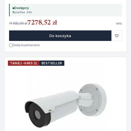
Dostępny
Wysyłka 24h
7278,52 zł
11 932,00 zł
netto
♡
Do koszyka
Dodaj do porównania
TANIEJ -6485 ZŁ
BESTSELLER