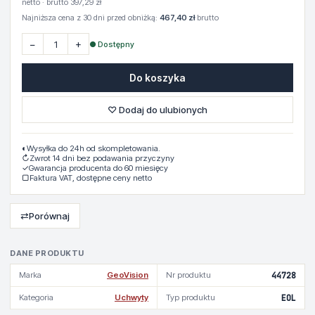
netto · brutto 397,29 zł
Najniższa cena z 30 dni przed obniżką:
467,40 zł
brutto
−
+
● Dostępny
Do koszyka
♡ Dodaj do ulubionych
◐
Wysyłka do 24h od skompletowania.
↻
Zwrot 14 dni bez podawania przyczyny
✓
Gwarancja producenta do 60 miesięcy
▢
Faktura VAT, dostępne ceny netto
⇄
Porównaj
DANE PRODUKTU
Marka
GeoVision
Nr produktu
44728
Kategoria
Uchwyty
Typ produktu
EOL