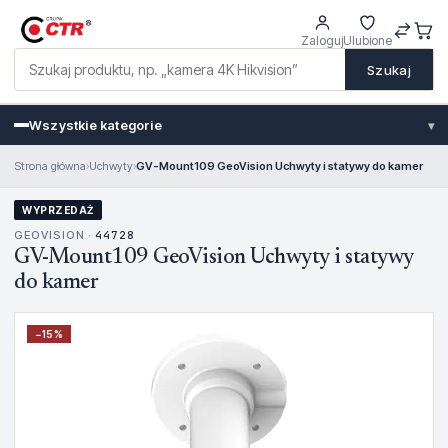
Zaloguj
Ulubione
Szukaj
Wszystkie kategorie
▾
Strona główna
›
Uchwyty
›
GV-Mount109 GeoVision Uchwyty i statywy do kamer
WYPRZEDAŻ
GEOVISION ·
44728
GV-Mount109 GeoVision Uchwyty i statywy
do kamer
−
15
%