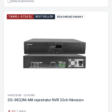
Dodaj do porównania
TANIEJ -5724 ZŁ
BESTSELLER
REKOMENDOWANY
HIKVISION · ID 61345
DS-9632NI-M8 rejestrator NVR 32ch Hikvision
★ 5.0
· 7 opinii