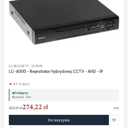
LC SECURITY · ID 8149
LC-4000 - Rejestrator hybrydowy CCTV - AHD - IP
★ 4.7
· 8 opinii
Dostępny
Wysyłka 24h
274,22 zł
322,61 zł
netto
♡
Do koszyka