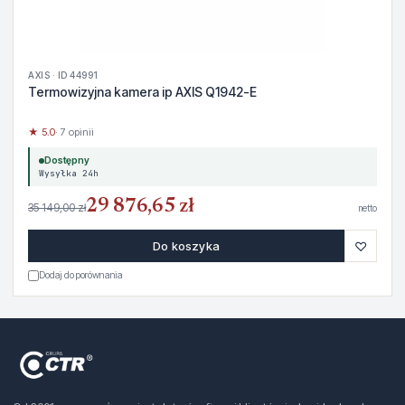
AXIS · ID 44991
Termowizyjna kamera ip AXIS Q1942-E
★ 5.0
· 7 opinii
Dostępny
Wysyłka 24h
29 876,65 zł
35 149,00 zł
netto
♡
Do koszyka
Dodaj do porównania