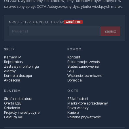
Od 2001 r. wyposażamy instalatorów, firmy i klientów indywidualnych w
sprawdzony sprzęt CCTV. Autoryzowany dystrybutor wiodących marek.
NEWSLETTER DLA INSTALATORÓW
WKRÓTCE
Zapisz
SKLEP
POMOC
Kamery IP
Kontakt
Rejestratory
Reklamacje i zwroty
Zestawy monitoringu
Status zamówienia
Alarmy
FAQ
Kontrola dostępu
Wsparcie techniczne
Akcesoria
Doradca
DLA FIRM
O CTR
Strefa instalatora
25 lat historii
Oferta B2B
Marki które sprzedajemy
Szkolenia
Baza wiedzy
Projekty inwestycyjne
Kariera
Faktura VAT
Polityka prywatności