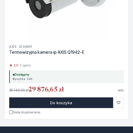
AXIS · ID 44991
Termowizyjna kamera ip AXIS Q1942-E
★ 5.0
· 7 opinii
Dostępny
Wysyłka 24h
29 876,65 zł
35 149,00 zł
netto
♡
Do koszyka
Dodaj do porównania