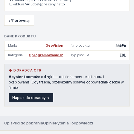
▢
Faktura VAT, dostępne ceny netto
⇄
Porównaj
DANE PRODUKTU
Marka
GeoVision
Nr produktu
44696
Kategoria
Oprogramowanie IP
Typ produktu
EOL
◆ DORADCA CTR
Asystent pomoże od ręki
— dobór kamery, rejestratora i
okablowania. Gdy trzeba, przekażemy sprawę odpowiedniej osobie w
firmie.
Napisz do doradcy →
Opis
Pliki do pobrania
Opinie
Pytania i odpowiedzi