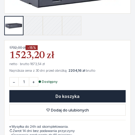
1792,00 zł
−15%
1523,20 zł
netto · brutto 1873,54 zł
Najniższa cena z 30 dni przed obniżką:
2204,16 zł
brutto
−
+
● Dostępny
Do koszyka
♡ Dodaj do ulubionych
◐
Wysyłka do 24h od skompletowania.
↻
Zwrot 14 dni bez podawania przyczyny
✓
Gwarancja producenta do 60 miesięcy