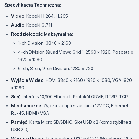
Specyfikacja Techniczna:
Video:
Kodeki H.264, H.265
Audio:
Kodeki G.711
Rozdzielczość Maksymalna:
1-ch Division: 3840 x 2160
4-ch Division (Quad View): Grid 1: 2560 x 1920; Pozostałe:
1920 x 1080
6-ch, 8-ch, 9-ch Division: 1280 x 720
Wyjście Wideo:
HDMI 3840 x 2160 / 1920 x 1080, VGA 1920
x 1080
Sieć:
Interfejs 10/100 Ethernet, Protokół ONVIF, RTSP, TCP
Mechaniczne:
Złącza: adapter zasilania 12V DC, Ethernet
RJ-45, HDMI / VGA
Pamięć:
Karta Micro SD/SDHC, Slot USB x 2 (kompatybilne z
USB 2.0)
Warunki Pracy:
Temperatura: 0°C ~ 40°C, Wilgotność: 20%