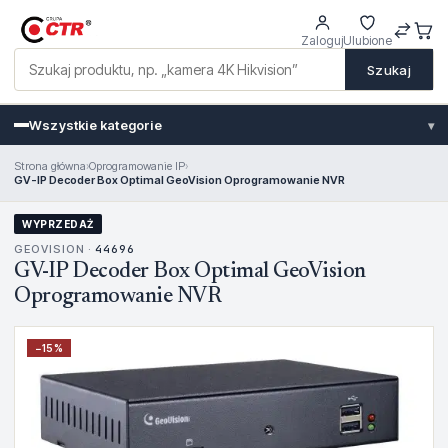
Zaloguj
Ulubione
Szukaj
Wszystkie kategorie
▾
Strona główna
›
Oprogramowanie IP
›
GV-IP Decoder Box Optimal GeoVision Oprogramowanie NVR
WYPRZEDAŻ
GEOVISION ·
44696
GV-IP Decoder Box Optimal GeoVision
Oprogramowanie NVR
−
15
%