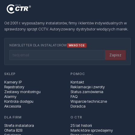
Od 2001 r. wyposażamy instalatorów, firmy i klientów indywidualnych w
sprawdzony sprzęt CCTV. Autoryzowany dystrybutor wiodących marek.
NEWSLETTER DLA INSTALATORÓW
WKRÓTCE
Zapisz
SKLEP
POMOC
Kamery IP
Kontakt
Rejestratory
Reklamacje i zwroty
Zestawy monitoringu
Status zamówienia
Alarmy
FAQ
Kontrola dostępu
Wsparcie techniczne
Akcesoria
Doradca
DLA FIRM
O CTR
Strefa instalatora
25 lat historii
Oferta B2B
Marki które sprzedajemy
Szkolenia
Baza wiedzy