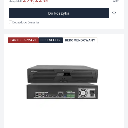
274,22 zł
322,61 zł
netto
♡
Do koszyka
Dodaj do porównania
TANIEJ -5724 ZŁ
BESTSELLER
REKOMENDOWANY