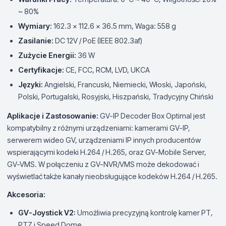
~ 80%
Wymiary:
162.3 x 112.6 x 36.5 mm, Waga: 558 g
Zasilanie:
DC 12V / PoE (IEEE 802.3af)
Zużycie Energii:
36 W
Certyfikacje:
CE, FCC, RCM, LVD, UKCA
Języki:
Angielski, Francuski, Niemiecki, Włoski, Japoński,
Polski, Portugalski, Rosyjski, Hiszpański, Tradycyjny Chiński
Aplikacje i Zastosowanie:
GV-IP Decoder Box Optimal jest
kompatybilny z różnymi urządzeniami: kamerami GV-IP,
serwerem wideo GV, urządzeniami IP innych producentów
wspierającymi kodeki H.264 / H.265, oraz GV-Mobile Server,
GV-VMS. W połączeniu z GV-NVR/VMS może dekodować i
wyświetlać także kanały nieobsługujące kodeków H.264 / H.265.
Akcesoria:
GV-Joystick V2:
Umożliwia precyzyjną kontrolę kamer PT,
PTZ i Speed Dome.