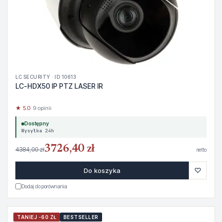
LC SECURITY · ID 10613
LC-HDX50 IP PTZ LASER IR
★ 5.0
· 9 opinii
Dostępny
Wysyłka 24h
3726,40 zł
4384,00 zł
netto
♡
Do koszyka
Dodaj do porównania
TANIEJ -60 ZŁ
BESTSELLER