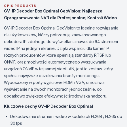
OPIS PRODUKTU
GV-IP Decoder Box Optimal GeoVision: Najlepsze
Oprogramowanie NVR dla Profesjonalnej Kontroli Wideo
GV-IP Decoder Box Optimal GeoVision to idealne rozwiązanie
dla użytkowników, którzy potrzebują zaawansowanego
dekodera IP zdolnego do wyświetlania nawet do 64 strumieni
wideo IP na jednym ekranie. Dzięki wsparciu dla kamer IP
różnych producentów, które spełniają standardy RTSP lub
ONVIF, oraz możliwości automatycznego wyszukiwania
urządzeń ONVIF w tej samej sieci LAN, jest to zestaw, który
spełnia najwyższe oczekiwania branży monitoringu.
Wyposażony w porty wyjściowe HDMI i VGA, umożliwia
wyświetlanie na dwóch monitorach jednocześnie, co
dodatkowo zwiększa efektywność środowiska nadzoru.
Kluczowe cechy GV-IP Decoder Box Optimal
Dekodowanie strumieni wideo w kodekach H.264 / H.265 do
30 fps