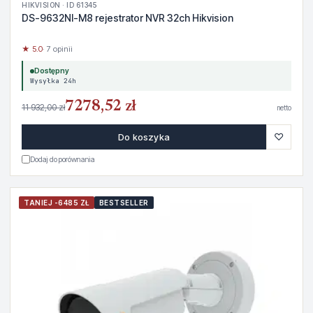
HIKVISION · ID 61345
DS-9632NI-M8 rejestrator NVR 32ch Hikvision
★ 5.0
· 7 opinii
Dostępny
Wysyłka 24h
7278,52 zł
11 932,00 zł
netto
♡
Do koszyka
Dodaj do porównania
TANIEJ -6485 ZŁ
BESTSELLER