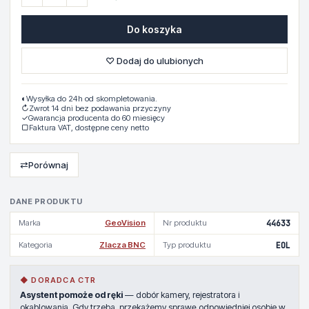
Do koszyka
♡ Dodaj do ulubionych
◐
Wysyłka do 24h od skompletowania.
↻
Zwrot 14 dni bez podawania przyczyny
✓
Gwarancja producenta do 60 miesięcy
▢
Faktura VAT, dostępne ceny netto
⇄
Porównaj
DANE PRODUKTU
Marka
GeoVision
Nr produktu
44633
Kategoria
Zlacza BNC
Typ produktu
EOL
◆ DORADCA CTR
Asystent pomoże od ręki
— dobór kamery, rejestratora i
okablowania. Gdy trzeba, przekażemy sprawę odpowiedniej osobie w