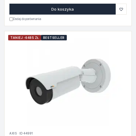
♡
Do koszyka
Dodaj do porównania
TANIEJ -6485 ZŁ
BESTSELLER
AXIS · ID 44991