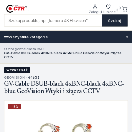
Zaloguj
Ulubione
Szukaj
Wszystkie kategorie
▾
Strona główna
›
Zlacza BNC
›
GV-Cable DSUB-black 4xBNC-black 4xBNC-blue GeoVision Wtyki i złącza
CCTV
WYPRZEDAŻ
GEOVISION ·
44633
GV-Cable DSUB-black 4xBNC-black 4xBNC-
blue GeoVision Wtyki i złącza CCTV
−
15
%