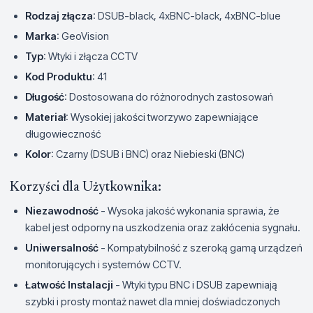
Rodzaj złącza
: DSUB-black, 4xBNC-black, 4xBNC-blue
Marka
: GeoVision
Typ
: Wtyki i złącza CCTV
Kod Produktu
: 41
Długość
: Dostosowana do różnorodnych zastosowań
Materiał
: Wysokiej jakości tworzywo zapewniające
długowieczność
Kolor
: Czarny (DSUB i BNC) oraz Niebieski (BNC)
Korzyści dla Użytkownika:
Niezawodność
- Wysoka jakość wykonania sprawia, że
kabel jest odporny na uszkodzenia oraz zakłócenia sygnału.
Uniwersalność
- Kompatybilność z szeroką gamą urządzeń
monitorujących i systemów CCTV.
Łatwość Instalacji
- Wtyki typu BNC i DSUB zapewniają
szybki i prosty montaż nawet dla mniej doświadczonych