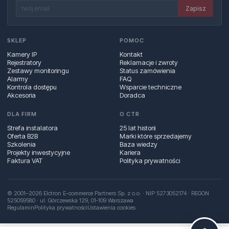
Zapisz
SKLEP
POMOC
Kamery IP
Kontakt
Rejestratory
Reklamacje i zwroty
Zestawy monitoringu
Status zamówienia
Alarmy
FAQ
Kontrola dostępu
Wsparcie techniczne
Akcesoria
Doradca
DLA FIRM
O CTR
Strefa instalatora
25 lat historii
Oferta B2B
Marki które sprzedajemy
Szkolenia
Baza wiedzy
Projekty inwestycyjne
Kariera
Faktura VAT
Polityka prywatności
© 2001–2026 Elctron E-commerce Partners Sp. z o.o. · NIP 5273052174 · REGON
525059580 · ul. Górczewska 129, 01‑109 Warszawa
Regulamin
Polityka prywatności
Ustawienia cookies