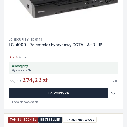
LC SECURITY · ID 8149
LC-4000 - Rejestrator hybrydowy CCTV - AHD - IP
★ 4.7
· 8 opinii
Dostępny
Wysyłka 24h
274,22 zł
322,61 zł
netto
♡
Do koszyka
Dodaj do porównania
TANIEJ -5724 ZŁ
BESTSELLER
REKOMENDOWANY