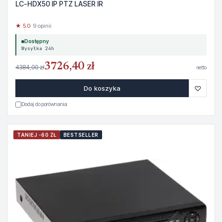
LC-HDX50 IP PTZ LASER IR
★ 5.0
· 9 opinii
Dostępny
Wysyłka 24h
3726,40 zł
4384,00 zł
netto
♡
Do koszyka
Dodaj do porównania
TANIEJ -60 ZŁ
BESTSELLER