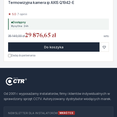
Termowizyjna kamera ip AXIS Q1942-E
★ 5.0
· 7 opinii
Dostępny
Wysyłka 24h
29 876,65 zł
35 149,00 zł
netto
♡
Do koszyka
Dodaj do porównania
Od 2001 r. wyposażamy instalatorów, firmy i klientów indywidualnych w
sprawdzony sprzęt CCTV. Autoryzowany dystrybutor wiodących marek.
NEWSLETTER DLA INSTALATORÓW
WKRÓTCE