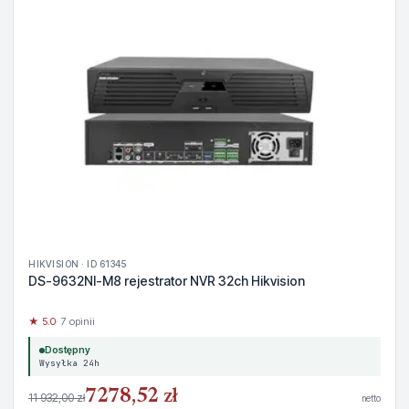
HIKVISION · ID 61345
DS-9632NI-M8 rejestrator NVR 32ch Hikvision
★ 5.0
· 7 opinii
Dostępny
Wysyłka 24h
7278,52 zł
11 932,00 zł
netto