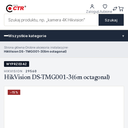
Zaloguj
Ulubione
Szukaj
Wszystkie kategorie
▾
Strona główna
›
Drobne akcesoria instalacyjne
›
HikVision DS-TMG001-3(6m octagonal)
WYPRZEDAŻ
HIKVISION ·
29560
HikVision DS-TMG001-3(6m octagonal)
−
15
%