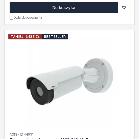
♡
Do koszyka
Dodaj do porównania
TANIEJ -6485 ZŁ
BESTSELLER
AXIS · ID 44991