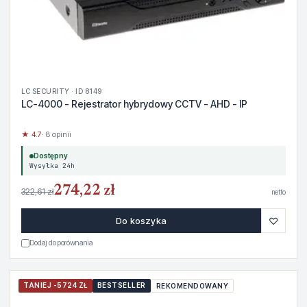
LC SECURITY · ID 8149
LC-4000 - Rejestrator hybrydowy CCTV - AHD - IP
★ 4.7
· 8 opinii
Dostępny
Wysyłka 24h
274,22 zł
322,61 zł
netto
♡
Do koszyka
Dodaj do porównania
TANIEJ -5724 ZŁ
BESTSELLER
REKOMENDOWANY