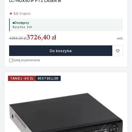
LC-HDX50 IP PTZ LASER IR
★ 5.0
· 9 opinii
Dostępny
Wysyłka 24h
3726,40 zł
4384,00 zł
netto
♡
Do koszyka
Dodaj do porównania
TANIEJ -60 ZŁ
BESTSELLER