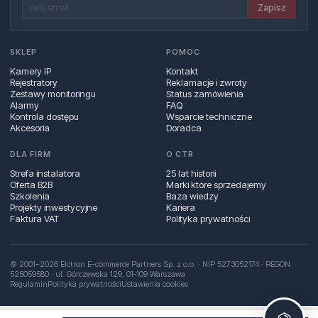
Zapisz
SKLEP
POMOC
Kamery IP
Kontakt
Rejestratory
Reklamacje i zwroty
Zestawy monitoringu
Status zamówienia
Alarmy
FAQ
Kontrola dostępu
Wsparcie techniczne
Akcesoria
Doradca
DLA FIRM
O CTR
Strefa instalatora
25 lat historii
Oferta B2B
Marki które sprzedajemy
Szkolenia
Baza wiedzy
Projekty inwestycyjne
Kariera
Faktura VAT
Polityka prywatności
© 2001–2026 Elctron E-commerce Partners Sp. z o.o. · NIP 5273052174 · REGON
525059580 · ul. Górczewska 129, 01‑109 Warszawa
Regulamin
Polityka prywatności
Ustawienia cookies