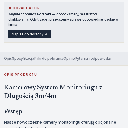
◆ DORADCA CTR
Asystent pomoże od ręki
— dobór kamery, rejestratora i
okablowania. Gdy trzeba, przekażemy sprawę odpowiedniej osobie w
firmie.
Napisz do doradcy →
Opis
Specyfikacja
Pliki do pobrania
Opinie
Pytania i odpowiedzi
OPIS PRODUKTU
Kamerowy System Monitoringu z
Długością 3m/4m
Wstęp
Nasze nowoczesne kamery monitoringu oferują opcjonalne