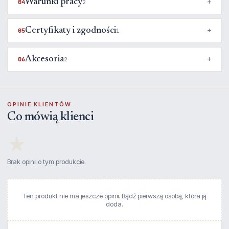
Warunki pracy
04
2
Certyfikaty i zgodności
05
1
Akcesoria
06
2
OPINIE KLIENTÓW
Co mówią klienci
★
Brak opinii o tym produkcie.
Ten produkt nie ma jeszcze opinii. Bądź pierwszą osobą, która ją
doda.