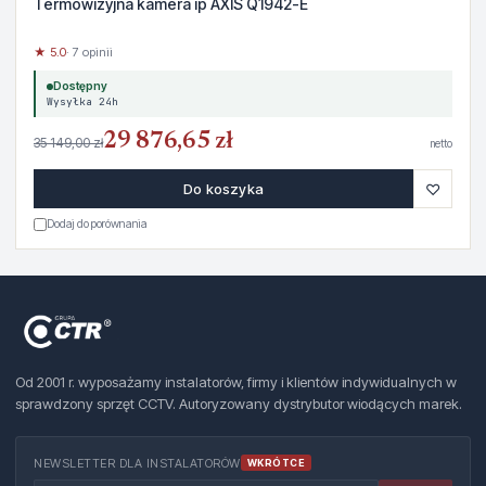
Termowizyjna kamera ip AXIS Q1942-E
★ 5.0
· 7 opinii
Dostępny
Wysyłka 24h
29 876,65 zł
35 149,00 zł
netto
♡
Do koszyka
Dodaj do porównania
Od 2001 r. wyposażamy instalatorów, firmy i klientów indywidualnych w
sprawdzony sprzęt CCTV. Autoryzowany dystrybutor wiodących marek.
NEWSLETTER DLA INSTALATORÓW
WKRÓTCE