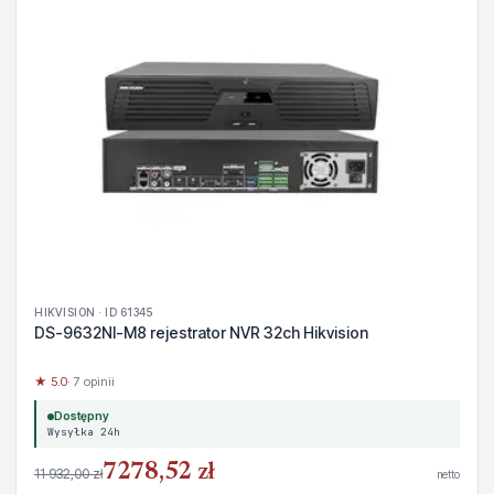
HIKVISION · ID 61345
DS-9632NI-M8 rejestrator NVR 32ch Hikvision
★ 5.0
· 7 opinii
Dostępny
Wysyłka 24h
7278,52 zł
11 932,00 zł
netto