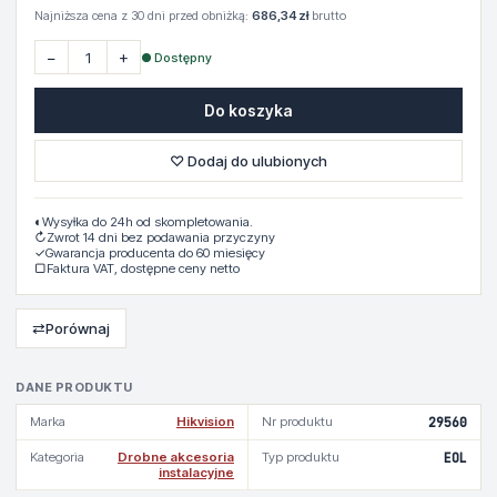
Najniższa cena z 30 dni przed obniżką:
686,34 zł
brutto
−
+
● Dostępny
Do koszyka
♡ Dodaj do ulubionych
◐
Wysyłka do 24h od skompletowania.
↻
Zwrot 14 dni bez podawania przyczyny
✓
Gwarancja producenta do 60 miesięcy
▢
Faktura VAT, dostępne ceny netto
⇄
Porównaj
DANE PRODUKTU
Marka
Hikvision
Nr produktu
29560
Kategoria
Drobne akcesoria
Typ produktu
EOL
instalacyjne