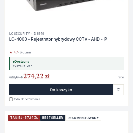
LC SECURITY · ID 8149
LC-4000 - Rejestrator hybrydowy CCTV - AHD - IP
★ 4.7
· 8 opinii
Dostępny
Wysyłka 24h
274,22 zł
322,61 zł
netto
♡
Do koszyka
Dodaj do porównania
TANIEJ -5724 ZŁ
BESTSELLER
REKOMENDOWANY