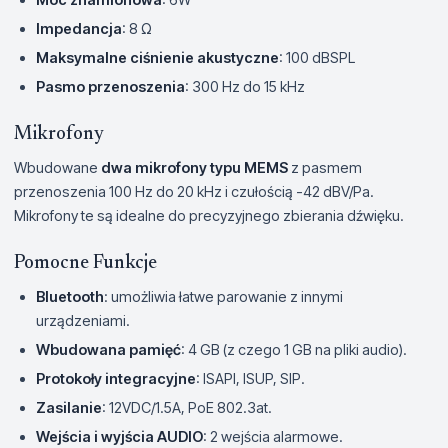
Impedancja
: 8 Ω
Maksymalne ciśnienie akustyczne
: 100 dBSPL
Pasmo przenoszenia
: 300 Hz do 15 kHz
Mikrofony
Wbudowane
dwa mikrofony typu MEMS
z pasmem
przenoszenia 100 Hz do 20 kHz i czułością -42 dBV/Pa.
Mikrofony te są idealne do precyzyjnego zbierania dźwięku.
Pomocne Funkcje
Bluetooth
: umożliwia łatwe parowanie z innymi
urządzeniami.
Wbudowana pamięć
: 4 GB (z czego 1 GB na pliki audio).
Protokoły integracyjne
: ISAPI, ISUP, SIP.
Zasilanie
: 12VDC/1.5A, PoE 802.3at.
Wejścia i wyjścia AUDIO
: 2 wejścia alarmowe.