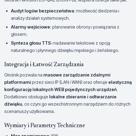
Audyt logów bezpieczeństwa
: możliwość śledzenia i
analizy działań systemowych.
Alarmy wejściowe
: planowanie obrony i powiązania z
głosem.
Synteza głosu TTS
i nadawanie tekstowe z opcją
naturalnego i płynnego dźwięku męskiego i żeńskiego.
Integracja i Łatwość Zarządzania
Głośnik pozwala na
masowe zarządzanie zdalnymi
platformami
przez sieci IP (LAN i WAN) oraz oferuje
elastyczną
konfigurację lokalnych WEB pojedynczych urządzeń
.
Dodatkowo obsługuje
lokalne zbieranie i odtwarzanie
dźwięku
, co czyni go wszechstronnym narzędziem do różnych
scenariuszy użytkowania.
Wymiary i Parametry Techniczne
Moc znamionowa
: 6W