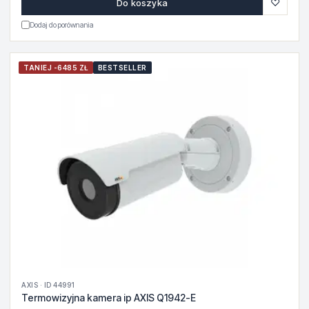
♡
Do koszyka
Dodaj do porównania
TANIEJ -6485 ZŁ
BESTSELLER
AXIS · ID 44991
Termowizyjna kamera ip AXIS Q1942-E