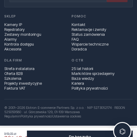
SKLEP
POMOC
Kamery IP
Kontakt
Rejestratory
Reklamacje i zwroty
Zestawy monitoringu
Status zamówienia
Alarmy
FAQ
Kontrola dostępu
Wsparcie techniczne
Akcesoria
Doradca
DLA FIRM
O CTR
Strefa instalatora
25 lat historii
Oferta B2B
Marki które sprzedajemy
Szkolenia
Baza wiedzy
Projekty inwestycyjne
Kariera
Faktura VAT
Polityka prywatności
© 2001–2026 Elctron E-commerce Partners Sp. z o.o. · NIP 5273052174 · REGON
525059580 · ul. Górczewska 129, 01‑109 Warszawa
Regulamin
Polityka prywatności
Ustawienia cookies
⌬
949,05 zł
Do koszyka