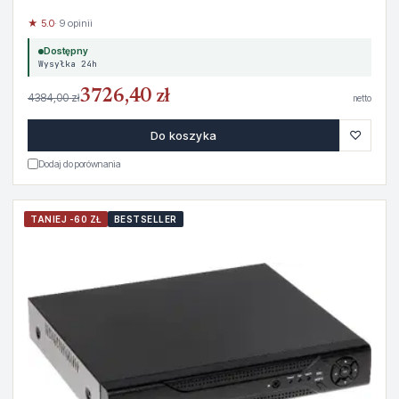
★ 5.0
· 9 opinii
Dostępny
Wysyłka 24h
3726,40 zł
4384,00 zł
netto
♡
Do koszyka
Dodaj do porównania
TANIEJ -60 ZŁ
BESTSELLER