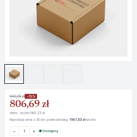
949,05 zł
−15%
806,69 zł
netto · brutto 992,23 zł
Najniższa cena z 30 dni przed obniżką:
1167,33 zł
brutto
−
+
● Dostępny