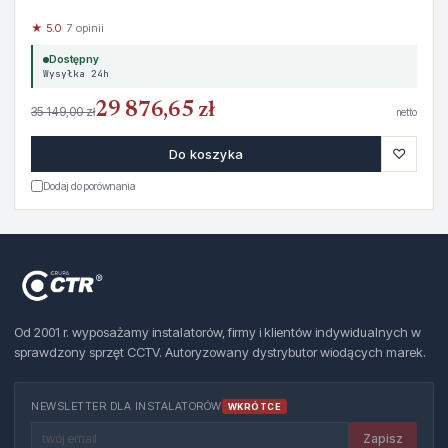
★ 5.0
· 7 opinii
Dostępny
Wysyłka 24h
29 876,65 zł
35 149,00 zł
netto
♡
Do koszyka
Dodaj do porównania
Od 2001 r. wyposażamy instalatorów, firmy i klientów indywidualnych w
sprawdzony sprzęt CCTV. Autoryzowany dystrybutor wiodących marek.
NEWSLETTER DLA INSTALATORÓW
WKRÓTCE
Zapisz