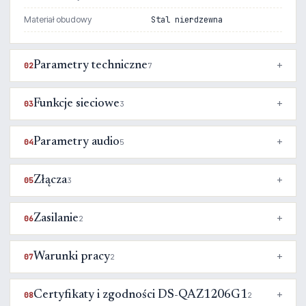
Materiał obudowy
Stal nierdzewna
Parametry techniczne
02
7
Funkcje sieciowe
03
3
Parametry audio
04
5
Złącza
05
3
Zasilanie
06
2
Warunki pracy
07
2
Certyfikaty i zgodności DS-QAZ1206G1
08
2