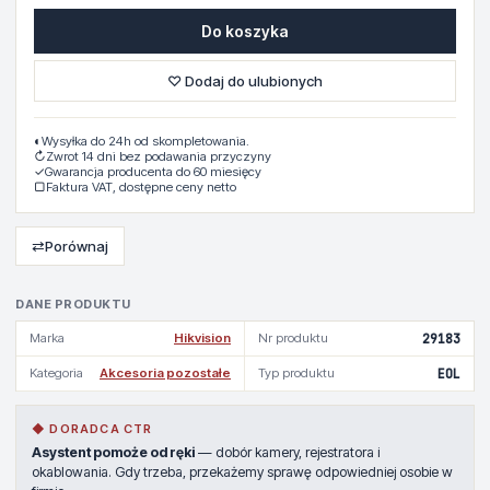
Do koszyka
♡ Dodaj do ulubionych
◐
Wysyłka do 24h od skompletowania.
↻
Zwrot 14 dni bez podawania przyczyny
✓
Gwarancja producenta do 60 miesięcy
▢
Faktura VAT, dostępne ceny netto
⇄
Porównaj
DANE PRODUKTU
Marka
Hikvision
Nr produktu
29183
Kategoria
Akcesoria pozostałe
Typ produktu
EOL
◆ DORADCA CTR
Asystent pomoże od ręki
— dobór kamery, rejestratora i
okablowania. Gdy trzeba, przekażemy sprawę odpowiedniej osobie w