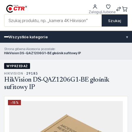
Zaloguj
Ulubione
Szukaj
Wszystkie kategorie
▾
Strona główna
›
Akcesoria pozostałe
›
HikVision DS-QAZ1206G1-BE głośnik sufitowy IP
WYPRZEDAŻ
HIKVISION ·
29183
HikVision DS-QAZ1206G1-BE głośnik
sufitowy IP
−
15
%