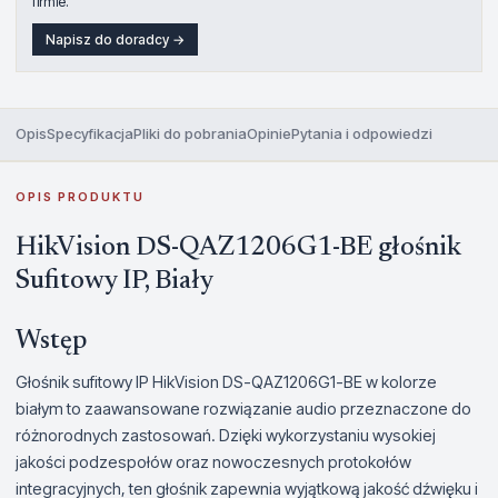
firmie.
Napisz do doradcy →
Opis
Specyfikacja
Pliki do pobrania
Opinie
Pytania i odpowiedzi
OPIS PRODUKTU
HikVision DS-QAZ1206G1-BE głośnik
Sufitowy IP, Biały
Wstęp
Głośnik sufitowy IP HikVision DS-QAZ1206G1-BE w kolorze
białym to zaawansowane rozwiązanie audio przeznaczone do
różnorodnych zastosowań. Dzięki wykorzystaniu wysokiej
jakości podzespołów oraz nowoczesnych protokołów
integracyjnych, ten głośnik zapewnia wyjątkową jakość dźwięku i