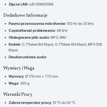
Złącze LAN
: rj45 (10M/100M).
Dodatkowe Informacje
Pasmo przenoszenia mikrofonów
: 100 Hz do 20 kHz
Częstotliwość próbkowania
: 48 kHz
Obsługiwane pliki audio
: MP3, WAV
Kodeki
: G.711ulaw (64 Kbps), G.711alaw (64 Kbps), MP3 (128
Kbps)
Dwukierunkowe audio
Wymiary i Waga
Wymiary
: Ø 179 mm × 77.5 mm
Waga
: 300 g
Warunki Pracy
Zakres temperatur pracy
: 10 °C do 50 °C