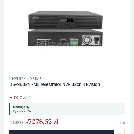
HIKVISION · ID 61345
DS-9632NI-M8 rejestrator NVR 32ch Hikvision
★ 5.0
· 7 opinii
Dostępny
Wysyłka 24h
7278,52 zł
11 932,00 zł
netto