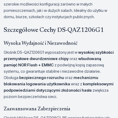
szerokie możliwości konfiguracji zarówno w małych
pomieszczeniach, jak i w dużych salach. Idealny do użytku w
domu, biurze, szkołach czy instytucjach publicznych.
Szczegółowe Cechy DS-QAZ1206G1
Wysoka Wydajność i Niezawodność
Głośnik DS-QAZ1206G1 wyposażony jest w
wysokiej szybkości
przemysłowe dwurdzeniowe chipy
oraz
wbudowaną
pamięć NOR Flash + EMMC
z podwójną kopią zapasową
systemu, co gwarantuje stabilne i niezawodne działanie.
Obsługa
bezpiecznego rozruchu
oraz
mechanizmu
blokowania logowania użytkownika
wraz z
kompleksowymi
podpowiedziami dotyczącymi złożoności hasła
zwiększa
poziom bezpieczeństwa sieci.
Zaawansowana Zabezpieczenia
Głośnik HikVision DS-QAZ1206G1-BE wspiera funkcje takie jak: