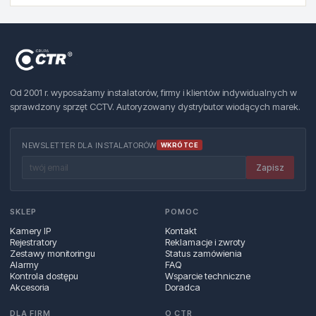
Od 2001 r. wyposażamy instalatorów, firmy i klientów indywidualnych w
sprawdzony sprzęt CCTV. Autoryzowany dystrybutor wiodących marek.
NEWSLETTER DLA INSTALATORÓW
WKRÓTCE
Zapisz
SKLEP
POMOC
Kamery IP
Kontakt
Rejestratory
Reklamacje i zwroty
Zestawy monitoringu
Status zamówienia
Alarmy
FAQ
Kontrola dostępu
Wsparcie techniczne
Akcesoria
Doradca
DLA FIRM
O CTR