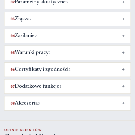
Parametry akustyczne
02
3
Złącza
03
2
Zasilanie
04
2
Warunki pracy
05
2
Certyfikaty i zgodności
06
2
Dodatkowe funkcje
07
3
Akcesoria
08
3
OPINIE KLIENTÓW