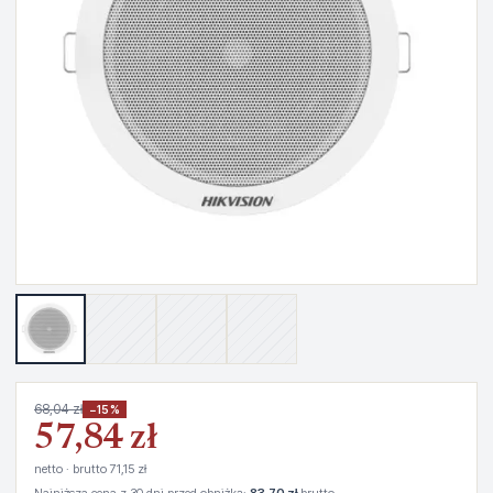
68,04 zł
−15%
57,84 zł
netto · brutto 71,15 zł