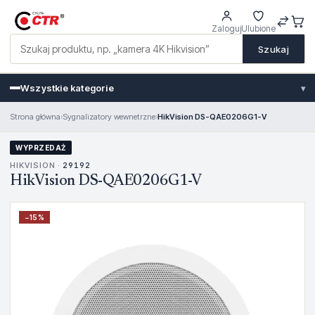
Zaloguj
Ulubione
Szukaj
Wszystkie kategorie
▾
Strona główna
›
Sygnalizatory wewnetrzne
›
HikVision DS-QAE0206G1-V
WYPRZEDAŻ
HIKVISION ·
29192
HikVision DS-QAE0206G1-V
−
15
%