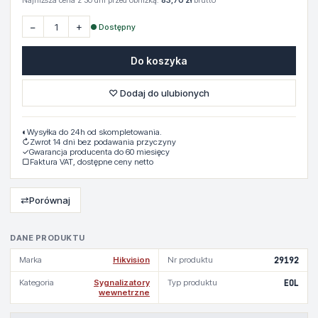
Najniższa cena z 30 dni przed obniżką:
83,70 zł
brutto
−
+
● Dostępny
Do koszyka
♡ Dodaj do ulubionych
◐
Wysyłka do 24h od skompletowania.
↻
Zwrot 14 dni bez podawania przyczyny
✓
Gwarancja producenta do 60 miesięcy
▢
Faktura VAT, dostępne ceny netto
⇄
Porównaj
DANE PRODUKTU
Marka
Hikvision
Nr produktu
29192
Kategoria
Sygnalizatory
Typ produktu
EOL
wewnetrzne