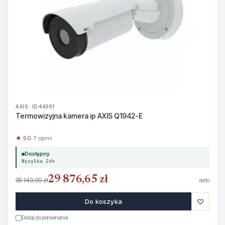
AXIS · ID 44991
Termowizyjna kamera ip AXIS Q1942-E
★ 5.0
· 7 opinii
Dostępny
Wysyłka 24h
29 876,65 zł
35 149,00 zł
netto
♡
Do koszyka
Dodaj do porównania