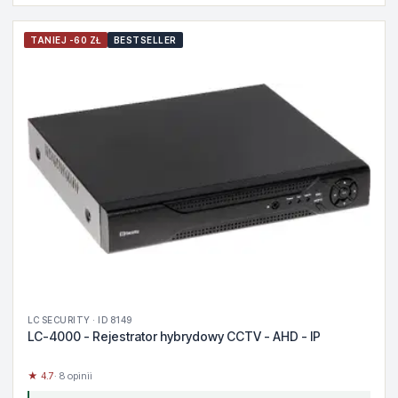
TANIEJ -60 ZŁ
BESTSELLER
LC SECURITY · ID 8149
LC-4000 - Rejestrator hybrydowy CCTV - AHD - IP
★ 4.7
· 8 opinii