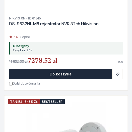
HIKVISION · ID 61345
DS-9632NI-M8 rejestrator NVR 32ch Hikvision
★ 5.0
· 7 opinii
Dostępny
Wysyłka 24h
7278,52 zł
11 932,00 zł
netto
♡
Do koszyka
Dodaj do porównania
TANIEJ -6485 ZŁ
BESTSELLER