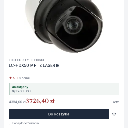
LC SECURITY · ID 10613
LC-HDX50 IP PTZ LASER IR
★ 5.0
· 9 opinii
Dostępny
Wysyłka 24h
3726,40 zł
4384,00 zł
netto
♡
Do koszyka
Dodaj do porównania