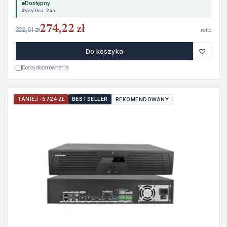
Dostępny
Wysyłka 24h
274,22 zł
322,61 zł
netto
♡
Do koszyka
Dodaj do porównania
TANIEJ -5724 ZŁ
BESTSELLER
REKOMENDOWANY