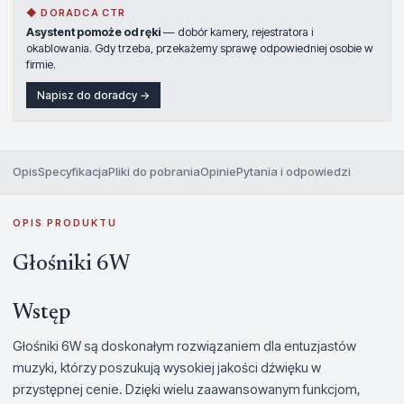
◆ DORADCA CTR
Asystent pomoże od ręki
— dobór kamery, rejestratora i
okablowania. Gdy trzeba, przekażemy sprawę odpowiedniej osobie w
firmie.
Napisz do doradcy →
Opis
Specyfikacja
Pliki do pobrania
Opinie
Pytania i odpowiedzi
OPIS PRODUKTU
Głośniki 6W
Wstęp
Głośniki 6W są doskonałym rozwiązaniem dla entuzjastów
muzyki, którzy poszukują wysokiej jakości dźwięku w
przystępnej cenie. Dzięki wielu zaawansowanym funkcjom,