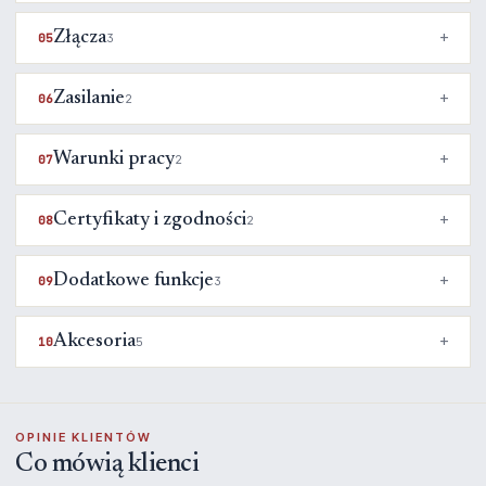
Złącza
05
3
Zasilanie
06
2
Warunki pracy
07
2
Certyfikaty i zgodności
08
2
Dodatkowe funkcje
09
3
Akcesoria
10
5
OPINIE KLIENTÓW
Co mówią klienci