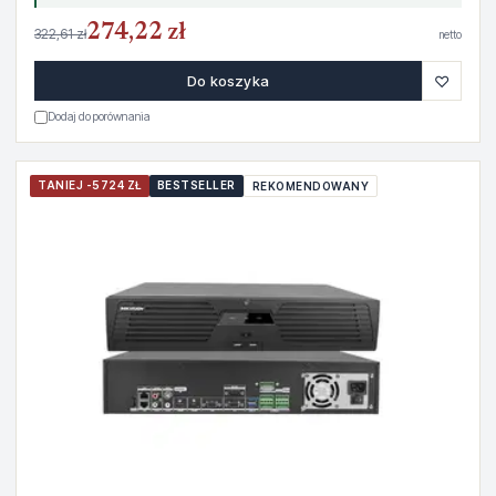
274,22 zł
322,61 zł
netto
♡
Do koszyka
Dodaj do porównania
TANIEJ -5724 ZŁ
BESTSELLER
REKOMENDOWANY