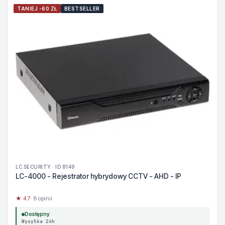
TANIEJ -60 ZŁ
BESTSELLER
LC SECURITY · ID 8149
LC-4000 - Rejestrator hybrydowy CCTV - AHD - IP
★ 4.7
· 8 opinii
Dostępny
Wysyłka 24h