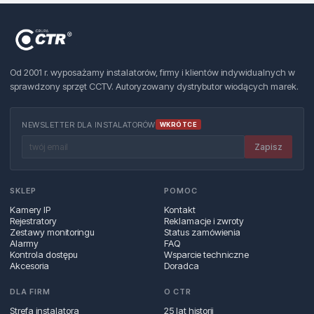
Od 2001 r. wyposażamy instalatorów, firmy i klientów indywidualnych w
sprawdzony sprzęt CCTV. Autoryzowany dystrybutor wiodących marek.
NEWSLETTER DLA INSTALATORÓW
WKRÓTCE
Zapisz
SKLEP
POMOC
Kamery IP
Kontakt
Rejestratory
Reklamacje i zwroty
Zestawy monitoringu
Status zamówienia
Alarmy
FAQ
Kontrola dostępu
Wsparcie techniczne
Akcesoria
Doradca
DLA FIRM
O CTR
Strefa instalatora
25 lat historii