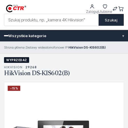
Zaloguj
Ulubione
Szukaj
Wszystkie kategorie
▾
Strona główna
›
Zestawy wideodomofonowe IP
›
HikVision DS-KIS602(B)
WYPRZEDAŻ
HIKVISION ·
29268
HikVision DS-KIS602(B)
−
15
%