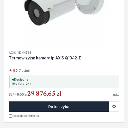
AXIS · ID 44991
Termowizyjna kamera ip AXIS Q1942-E
★ 5.0
· 7 opinii
Dostępny
Wysyłka 24h
29 876,65 zł
35 149,00 zł
netto
♡
Do koszyka
Dodaj do porównania