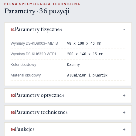
PEŁNA SPECYFIKACJA TECHNICZNA
Parametry · 36 pozycji
Parametry fizyczne
01
4
Wymiary DS-KD8003-IME1 B
98 x 100 x 43 mm
Wymiary DS-KH6320-WTE1
200 x 140 x 15 mm
Kolor obudowy
Czarny
Materiał obudowy
Aluminium i plastik
Parametry optyczne
02
4
Parametry techniczne
03
6
Funkcje
04
5