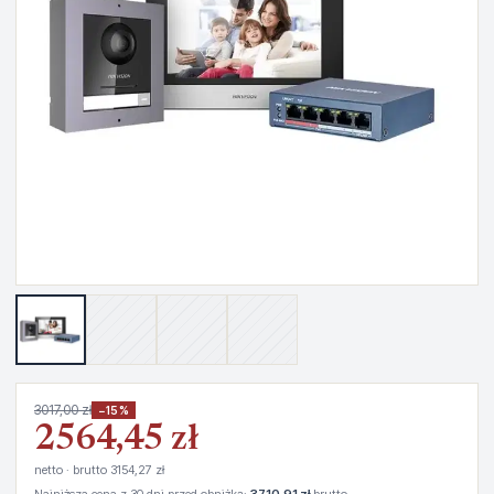
3017,00 zł
−15%
2564,45 zł
netto · brutto 3154,27 zł