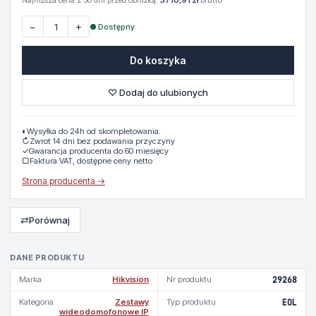
Najniższa cena z 30 dni przed obniżką:
3710,91 zł
brutto
−
+
● Dostępny
Do koszyka
♡ Dodaj do ulubionych
◐
Wysyłka do 24h od skompletowania.
↻
Zwrot 14 dni bez podawania przyczyny
✓
Gwarancja producenta do 60 miesięcy
▢
Faktura VAT, dostępne ceny netto
Strona producenta →
⇄
Porównaj
DANE PRODUKTU
Marka
Hikvision
Nr produktu
29268
Kategoria
Zestawy
Typ produktu
EOL
wideodomofonowe IP