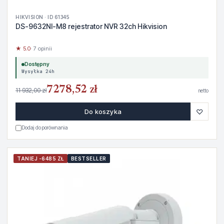
HIKVISION · ID 61345
DS-9632NI-M8 rejestrator NVR 32ch Hikvision
★ 5.0
· 7 opinii
Dostępny
Wysyłka 24h
7278,52 zł
11 932,00 zł
netto
♡
Do koszyka
Dodaj do porównania
TANIEJ -6485 ZŁ
BESTSELLER