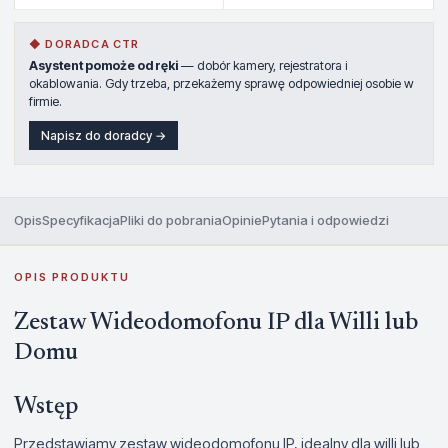
◆ DORADCA CTR
Asystent pomoże od ręki
— dobór kamery, rejestratora i
okablowania. Gdy trzeba, przekażemy sprawę odpowiedniej osobie w
firmie.
Napisz do doradcy →
Opis
Specyfikacja
Pliki do pobrania
Opinie
Pytania i odpowiedzi
OPIS PRODUKTU
Zestaw Wideodomofonu IP dla Willi lub
Domu
Wstęp
Przedstawiamy zestaw wideodomofonu IP, idealny dla willi lub