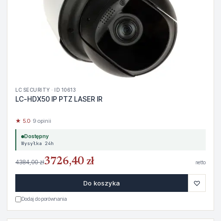
LC SECURITY · ID 10613
LC-HDX50 IP PTZ LASER IR
★ 5.0
· 9 opinii
Dostępny
Wysyłka 24h
3726,40 zł
4384,00 zł
netto
♡
Do koszyka
Dodaj do porównania