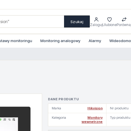
Szukaj
Zaloguj
Ulubione
Porówna
stawy monitoringu
Monitoring analogowy
Alarmy
Wideodomofo
DANE PRODUKTU
Marka
Hikvision
Nr produktu
Kategoria
Monitory
Typ produktu
wewnetrzne