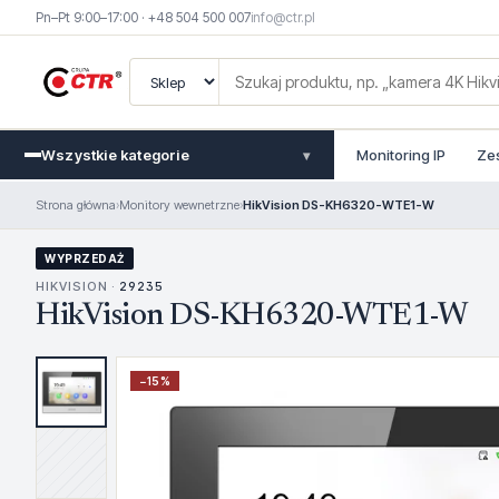
Pn–Pt 9:00–17:00 · +48 504 500 007
info@ctr.pl
Wszystkie kategorie
Monitoring IP
Ze
▾
Strona główna
›
Monitory wewnetrzne
›
HikVision DS-KH6320-WTE1-W
WYPRZEDAŻ
HIKVISION ·
29235
HikVision DS-KH6320-WTE1-W
−
15
%