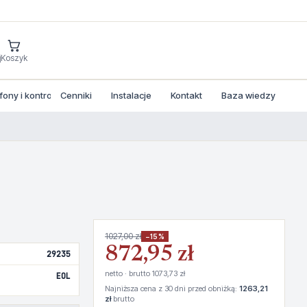
j
Koszyk
ny i kontrola dostepu
Cenniki
Instalacje
Kontakt
Baza wiedzy
1027,00 zł
−15%
872,95 zł
29235
netto · brutto 1073,73 zł
EOL
Najniższa cena z 30 dni przed obniżką:
1263,21
zł
brutto