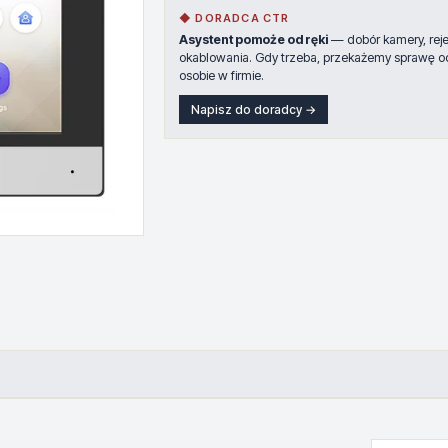
◆ DORADCA CTR
Asystent pomoże od ręki
— dobór kamery, rejes
okablowania. Gdy trzeba, przekażemy sprawę o
osobie w firmie.
Napisz do doradcy →