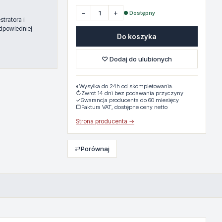
−
+
● Dostępny
tratora i
dpowiedniej
Do koszyka
♡ Dodaj do ulubionych
◐
Wysyłka do 24h od skompletowania.
↻
Zwrot 14 dni bez podawania przyczyny
✓
Gwarancja producenta do 60 miesięcy
▢
Faktura VAT, dostępne ceny netto
Strona producenta →
⇄
Porównaj