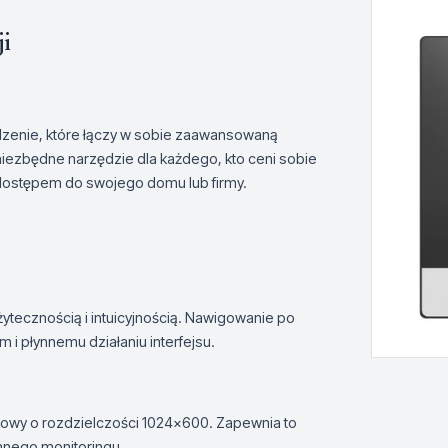
ji
dzenie, które łączy w sobie zaawansowaną
 niezbędne narzędzie dla każdego, kto ceni sobie
dostępem do swojego domu lub firmy.
żytecznością i intuicyjnością. Nawigowanie po
m i płynnemu działaniu interfejsu.
kowy o rozdzielczości 1024x600. Zapewnia to
ennego monitoringu.