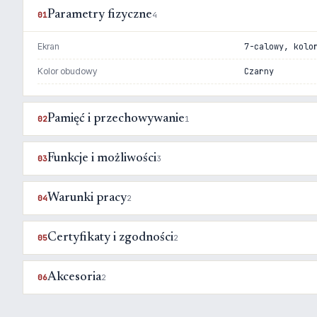
Parametry fizyczne
01
4
Ekran
7-calowy, kolo
Kolor obudowy
Czarny
Pamięć i przechowywanie
02
1
Funkcje i możliwości
03
3
Warunki pracy
04
2
Certyfikaty i zgodności
05
2
Akcesoria
06
2