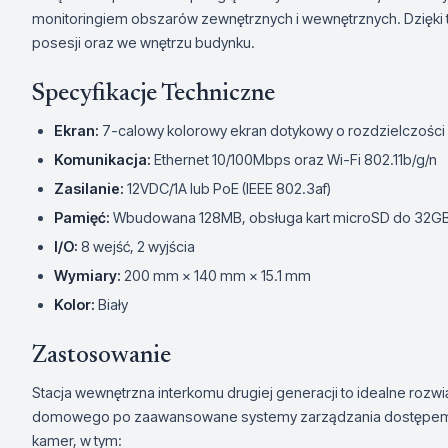
monitoringiem obszarów zewnętrznych i wewnętrznych. Dzięki t
posesji oraz we wnętrzu budynku.
Specyfikacje Techniczne
Ekran:
7-calowy kolorowy ekran dotykowy o rozdzielczośc
Komunikacja:
Ethernet 10/100Mbps oraz Wi-Fi 802.11b/g/n
Zasilanie:
12VDC/1A lub PoE (IEEE 802.3af)
Pamięć:
Wbudowana 128MB, obsługa kart microSD do 32G
I/O:
8 wejść, 2 wyjścia
Wymiary:
200 mm × 140 mm × 15.1 mm
Kolor:
Biały
Zastosowanie
Stacja wewnętrzna interkomu drugiej generacji to idealne rozw
domowego po zaawansowane systemy zarządzania dostępem w
kamer, w tym: