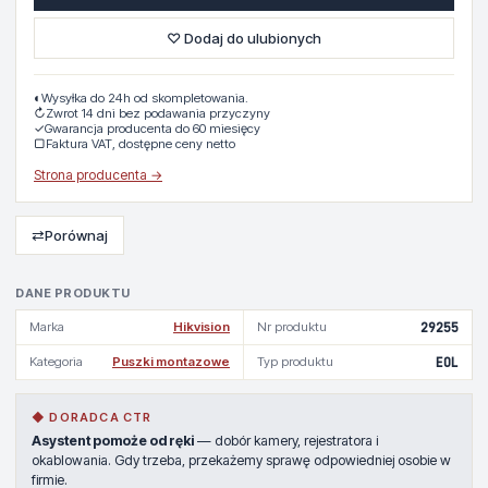
♡ Dodaj do ulubionych
◐
Wysyłka do 24h od skompletowania.
↻
Zwrot 14 dni bez podawania przyczyny
✓
Gwarancja producenta do 60 miesięcy
▢
Faktura VAT, dostępne ceny netto
Strona producenta →
⇄
Porównaj
DANE PRODUKTU
Marka
Hikvision
Nr produktu
29255
Kategoria
Puszki montazowe
Typ produktu
EOL
◆ DORADCA CTR
Asystent pomoże od ręki
— dobór kamery, rejestratora i
okablowania. Gdy trzeba, przekażemy sprawę odpowiedniej osobie w
firmie.