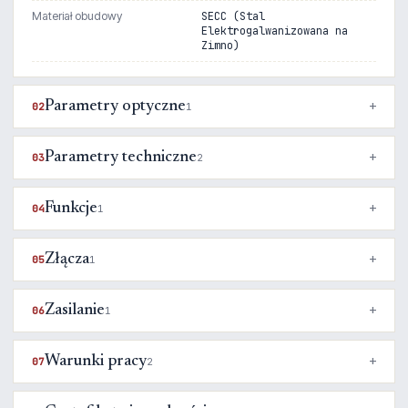
Materiał obudowy
SECC (Stal
Elektrogalwanizowana na
Zimno)
Parametry optyczne
02
1
Parametry techniczne
03
2
Funkcje
04
1
Złącza
05
1
Zasilanie
06
1
Warunki pracy
07
2