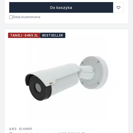
♡
Do koszyka
Dodaj do porównania
TANIEJ -6485 ZŁ
BESTSELLER
AXIS · ID 44991