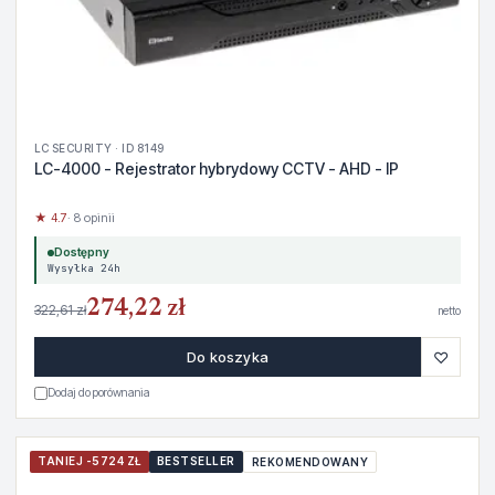
LC SECURITY · ID 8149
LC-4000 - Rejestrator hybrydowy CCTV - AHD - IP
★ 4.7
· 8 opinii
Dostępny
Wysyłka 24h
274,22 zł
322,61 zł
netto
♡
Do koszyka
Dodaj do porównania
TANIEJ -5724 ZŁ
BESTSELLER
REKOMENDOWANY