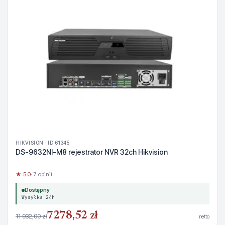
HIKVISION · ID 61345
DS-9632NI-M8 rejestrator NVR 32ch Hikvision
★ 5.0
· 7 opinii
Dostępny
Wysyłka 24h
7278,52 zł
11 932,00 zł
netto