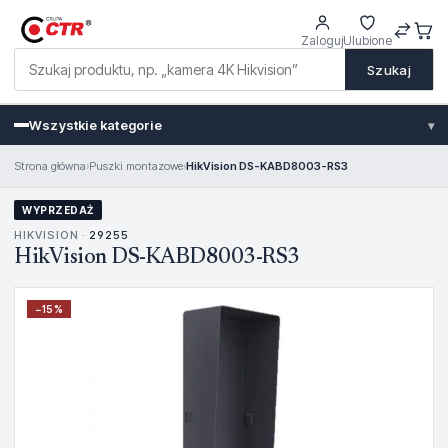
Zaloguj
Ulubione
Szukaj
Wszystkie kategorie
▾
Strona główna
›
Puszki montazowe
›
HikVision DS-KABD8003-RS3
WYPRZEDAŻ
HIKVISION ·
29255
HikVision DS-KABD8003-RS3
−
15
%