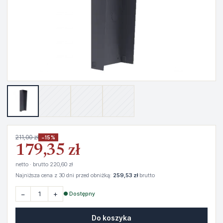
211,00 zł
−15%
179,35 zł
netto · brutto 220,60 zł
Najniższa cena z 30 dni przed obniżką:
259,53 zł
brutto
−
+
● Dostępny
Do koszyka