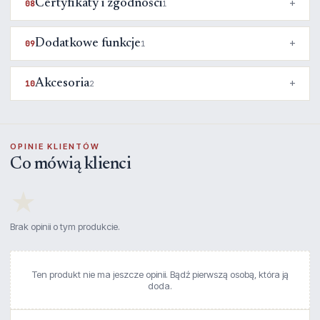
Certyfikaty i zgodności
08
1
Dodatkowe funkcje
09
1
Akcesoria
10
2
OPINIE KLIENTÓW
Co mówią klienci
★
Brak opinii o tym produkcie.
Ten produkt nie ma jeszcze opinii. Bądź pierwszą osobą, która ją
doda.