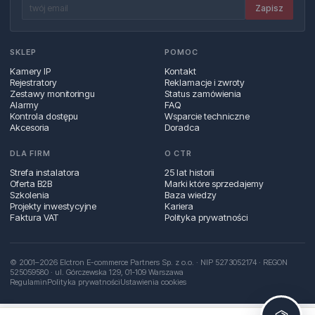
Zapisz
SKLEP
POMOC
Kamery IP
Kontakt
Rejestratory
Reklamacje i zwroty
Zestawy monitoringu
Status zamówienia
Alarmy
FAQ
Kontrola dostępu
Wsparcie techniczne
Akcesoria
Doradca
DLA FIRM
O CTR
Strefa instalatora
25 lat historii
Oferta B2B
Marki które sprzedajemy
Szkolenia
Baza wiedzy
Projekty inwestycyjne
Kariera
Faktura VAT
Polityka prywatności
© 2001–2026 Elctron E-commerce Partners Sp. z o.o. · NIP 5273052174 · REGON
525059580 · ul. Górczewska 129, 01‑109 Warszawa
Regulamin
Polityka prywatności
Ustawienia cookies