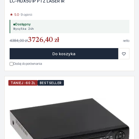
LC-HDX50 IP PTZ LASER IR
★ 5.0
· 9 opinii
Dostępny
Wysyłka 24h
3726,40 zł
4384,00 zł
netto
♡
Do koszyka
Dodaj do porównania
TANIEJ -60 ZŁ
BESTSELLER