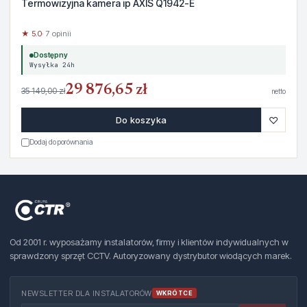
Termowizyjna kamera ip AXIS Q1942-E
★ 5.0
· 7 opinii
Dostępny
Wysyłka 24h
29 876,65 zł
35 149,00 zł
netto
♡
Do koszyka
Dodaj do porównania
Od 2001 r. wyposażamy instalatorów, firmy i klientów indywidualnych w
sprawdzony sprzęt CCTV. Autoryzowany dystrybutor wiodących marek.
NEWSLETTER DLA INSTALATORÓW
WKRÓTCE