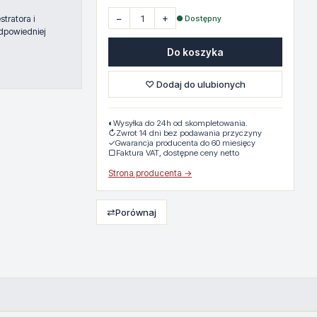
−
+
● Dostępny
tratora i
dpowiedniej
Do koszyka
♡ Dodaj do ulubionych
◐
Wysyłka do 24h od skompletowania.
↻
Zwrot 14 dni bez podawania przyczyny
✓
Gwarancja producenta do 60 miesięcy
▢
Faktura VAT, dostępne ceny netto
Strona producenta →
⇄
Porównaj