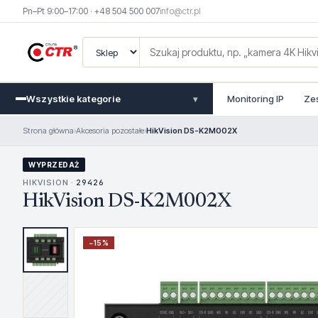
Pn–Pt 9:00–17:00 · +48 504 500 007
info@ctr.pl
Wszystkie kategorie
Monitoring IP
Ze
▾
Strona główna
›
Akcesoria pozostałe
›
HikVision DS-K2M002X
WYPRZEDAŻ
HIKVISION ·
29426
HikVision DS-K2M002X
−
15
%