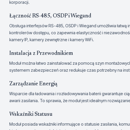
korporacji.
Łączność RS-485, OSDP i Wiegand
Obsługa interfejsów RS-485, OSDP i Wiegand umożliwia łatwą int
kontrolerów dostępu, co zapewnia elastyczność i niezawodnoś
kamery IP, kamery zewnętrzne i kamery WiFi.
Instalacja z Przewodnikiem
Moduł można łatwo zainstalować za pomocą szyn montażowych, c
systemem zabezpieczeń oraz redukuje czas potrzebny na insta
Zarządzanie Energią
Wsparcie dla ładowania i rozładowywania baterii gwarantuje ci
awarii zasilania. To sprawia, że moduł jest idealnym rozwią
Wskaźniki Statusu
Moduł posiada wskaźniki informujące o statusie zasilania, komun