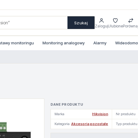
Szukaj
Zaloguj
Ulubione
Porówna
stawy monitoringu
Monitoring analogowy
Alarmy
Wideodomofo
DANE PRODUKTU
Marka
Hikvision
Nr produktu
Kategoria
Akcesoria pozostałe
Typ produktu