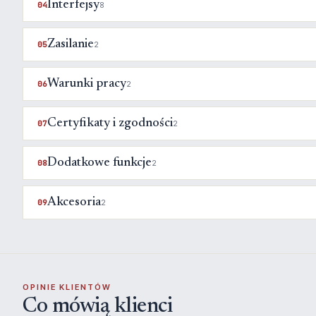
Interfejsy
04
8
Zasilanie
05
2
Warunki pracy
06
2
Certyfikaty i zgodności
07
2
Dodatkowe funkcje
08
2
Akcesoria
09
2
OPINIE KLIENTÓW
Co mówią klienci