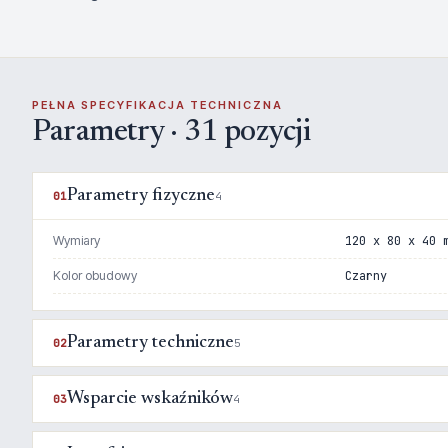
PEŁNA SPECYFIKACJA TECHNICZNA
Parametry · 31 pozycji
Parametry fizyczne
01
4
Wymiary
120 x 80 x 40 
Kolor obudowy
Czarny
Parametry techniczne
02
5
Wsparcie wskaźników
03
4