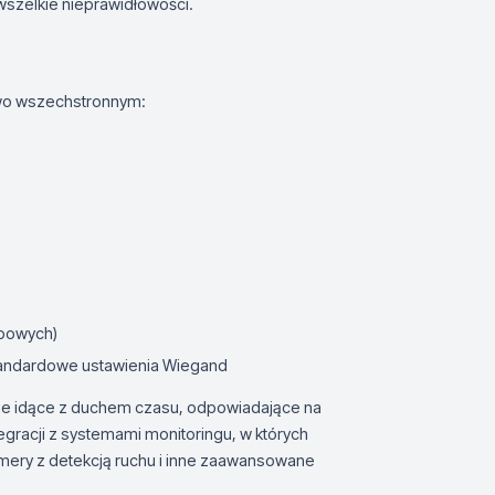
wszelkie nieprawidłowości.
kowo wszechstronnym:
ępowych)
standardowe ustawienia Wiegand
ie idące z duchem czasu, odpowiadające na
gracji z systemami monitoringu, w których
amery z detekcją ruchu i inne zaawansowane