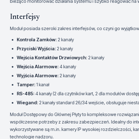
bieżąco monitorować działania systemu i szybko reagować na 
Interfejsy
Moduł posiada szeroki zakres interfejsów, co czyni go wyjąt
Kontrola Zamków:
2 kanały
Przyciski Wyjścia:
2 kanały
Wejścia Kontaktów Drzwiowych:
2 kanały
Wejścia Alarmowe:
4 kanały
Wyjścia Alarmowe:
2 kanały
Tamper:
1 kanał
RS-485:
4 kanały (2 dla czytników kart, 2 dla modułów dost
Wiegand:
2 kanały standard 26/34 wejście, obsługuje nie
Moduł Dostępowy do Głównej Płyty to kompleksowe rozwiązan
współczesne potrzeby z zakresu zabezpieczeń. Idealny do inte
wykorzystywane są m.in. kamery IP wysokiej rozdzielczości, k
technologie nadzoru.