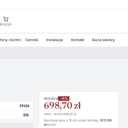
j
Koszyk
ny i kontrola dostepu
Cenniki
Instalacje
Kontakt
Baza wiedzy
822,00 zł
−15%
698,70 zł
29426
netto · brutto 859,40 zł
EOL
Najniższa cena z 30 dni przed obniżką:
1011,06
zł
brutto