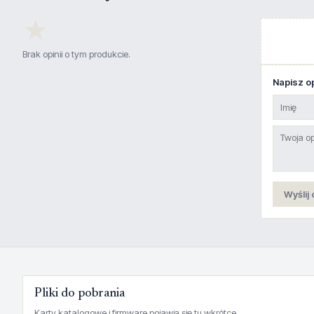
★
Brak opinii o tym produkcie.
Napisz op
Wyślij 
Pliki do pobrania
Karty katalogowe i firmware pojawią się tu wkrótce.