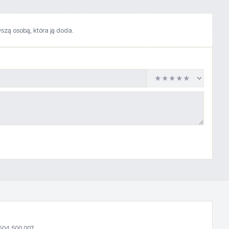
wszą osobą, która ją doda.
504 500 007.