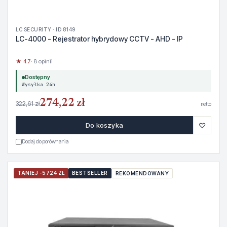
LC SECURITY · ID 8149
LC-4000 - Rejestrator hybrydowy CCTV - AHD - IP
★ 4.7
· 8 opinii
Dostępny
Wysyłka 24h
274,22 zł
322,61 zł
netto
♡
Do koszyka
Dodaj do porównania
TANIEJ -5724 ZŁ
BESTSELLER
REKOMENDOWANY