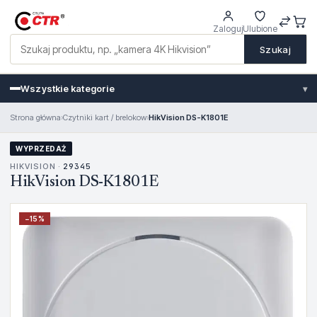
Zaloguj
Ulubione
Szukaj
Wszystkie kategorie
▾
Strona główna
›
Czytniki kart / brelokow
›
HikVision DS-K1801E
WYPRZEDAŻ
HIKVISION ·
29345
HikVision DS-K1801E
−
15
%