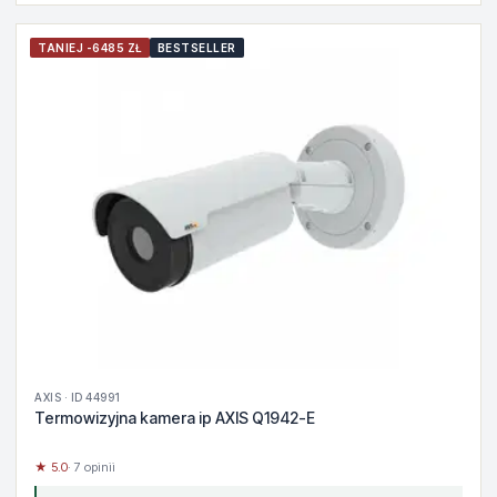
TANIEJ -6485 ZŁ
BESTSELLER
AXIS · ID 44991
Termowizyjna kamera ip AXIS Q1942-E
★ 5.0
· 7 opinii