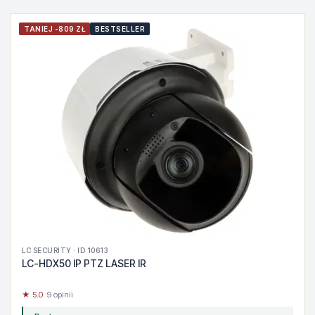
TANIEJ -809 ZŁ
BESTSELLER
LC SECURITY · ID 10613
LC-HDX50 IP PTZ LASER IR
★ 5.0
· 9 opinii