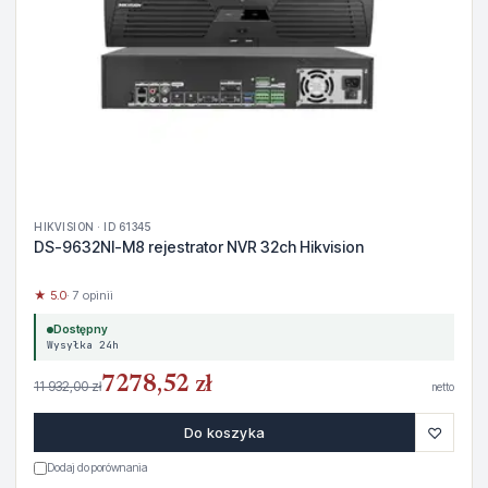
HIKVISION · ID 61345
DS-9632NI-M8 rejestrator NVR 32ch Hikvision
★ 5.0
· 7 opinii
Dostępny
Wysyłka 24h
7278,52 zł
11 932,00 zł
netto
♡
Do koszyka
Dodaj do porównania