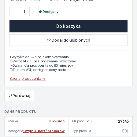
Najniższa cena z 30 dni przed obniżką:
173,43 zł
brutto
−
+
● Dostępny
Do koszyka
♡ Dodaj do ulubionych
◐
Wysyłka do 24h od skompletowania.
↻
Zwrot 14 dni bez podawania przyczyny
✓
Gwarancja producenta do 60 miesięcy
▢
Faktura VAT, dostępne ceny netto
Strona producenta →
⇄
Porównaj
DANE PRODUKTU
Marka
Hikvision
Nr produktu
29345
Kategoria
Czytniki kart / brelokow
Typ produktu
EOL