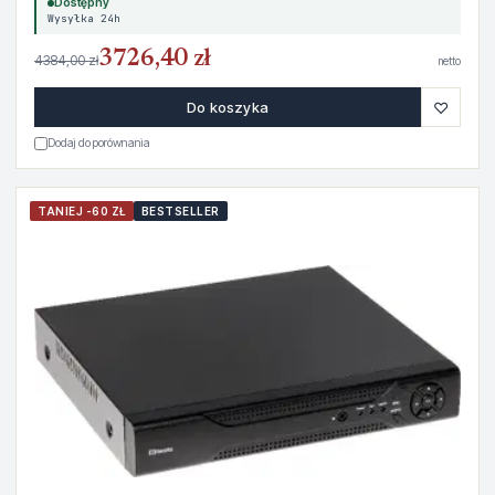
Dostępny
Wysyłka 24h
3726,40 zł
4384,00 zł
netto
♡
Do koszyka
Dodaj do porównania
TANIEJ -60 ZŁ
BESTSELLER