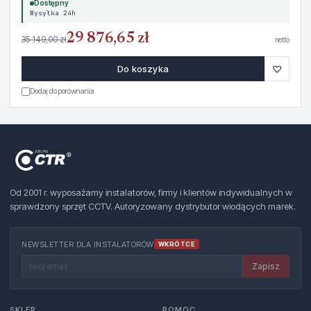
Dostępny
Wysyłka 24h
29 876,65 zł
35 149,00 zł
netto
♡
Do koszyka
Dodaj do porównania
Od 2001 r. wyposażamy instalatorów, firmy i klientów indywidualnych w
sprawdzony sprzęt CCTV. Autoryzowany dystrybutor wiodących marek.
NEWSLETTER DLA INSTALATORÓW
WKRÓTCE
Zapisz
SKLEP
POMOC