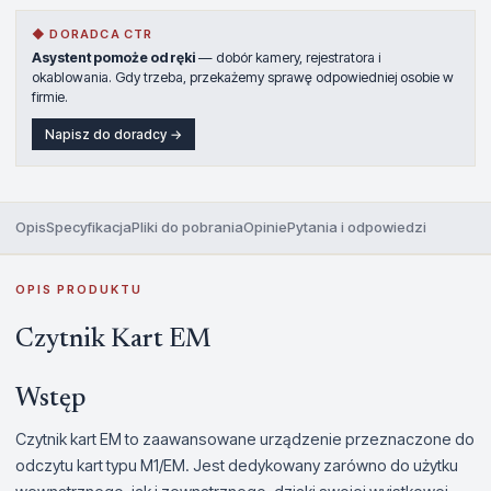
◆ DORADCA CTR
Asystent pomoże od ręki
— dobór kamery, rejestratora i
okablowania. Gdy trzeba, przekażemy sprawę odpowiedniej osobie w
firmie.
Napisz do doradcy →
Opis
Specyfikacja
Pliki do pobrania
Opinie
Pytania i odpowiedzi
OPIS PRODUKTU
Czytnik Kart EM
Wstęp
Czytnik kart EM to zaawansowane urządzenie przeznaczone do
odczytu kart typu M1/EM. Jest dedykowany zarówno do użytku